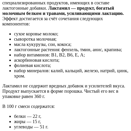
специализированных продуктов, имеющих в составе
лактогонные добавки.
Лактамил — продукт, богатый
молочным белком и травами, усиливающими лактацию.
Эффект достигается за счёт сочетания следующих
компонентов:
сухое коровье молоко;
сыворотка молочная;
масла кукурузы, сои, кокоса;
лактогонные растения: фенхель, тмин, анис, крапива;
набор витаминов: В1, В2, В6, Е, А;
аскорбиновая кислота;
фолиевая кислота;
набор минералов: калий, кальций, железо, натрий, цинк,
хром.
Лактамил не содержит вредных добавок и усилителей вкуса.
Продукт выпускается в форме порошка. Чистый его вес в
упаковке равен 360 г.
В 100 г смеси содержатся:
белки — 22 г,
жиры — 15 г,
углеводы — 51 г.