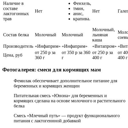
Наличие в
Фенхель,
составе
тмин,
Нет
Нет
Гале
лактогонных
анис,
трав
крапива.
Молочный,
Моло
Состав белка
Молочный
Молочный
льняная
соев
каша
Производитель
«Инфаприм»
«Инфаприм»
«Витапром»
«Вит
от 250 р за
от 350 р за 360
от 250 р за
от 40
Цена, руб
360 г
г
400 г
400 г
Фотогалерея: смеси для кормящих мам
Фемилак обеспечивает дополнительное питание для
беременных и кормящих женщин
Питательная смесь «Юнона» для беременных и
кормящих сделана на основе молочного и растительного
белка
Смесь «Млечный путь» — продукт функционального
питания с лактогеннной добавкой