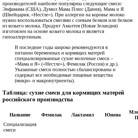
производителей наиболее популярны следующие смеси:
Энфамама (США), Думил Мама Плюс (Дания), Мама и Я
(Швейцария, «Нестле»). При аллергии на коровье молоко
нужно воспользоваться смесями с соевым белком или белком
из козьего молока. Продукт Амалтея (Новая Зеландия)
изготовлен на основе козьего молока и является
гипоаллергенным.
В последние годы широко рекомендуются в
питании беременных и кормящих матерей
специализированные сухие молочные смеси –
«Мама и Я» («Нестле»), Фемилак (Россия) и др.).
Указанные смеси полностью сбалансированы и
содержат все необходимые пищевые вещества
(микро- и макронутриенты).
Таблица: сухие смеси для кормящих матерей
российского производства
Мл
Название
Фемилак
Лактамил
Юнона
П
Специализация
смеси