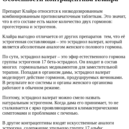
Препарат Клайра относится к низкодозированным
комбинированным противозачаточным таблеткам. Это значит,
что в его составе есть малое количество двух гормонов:
прогестерона и эстрогенов.
Клайра выгодно отличается от других препаратов тем, что её
эстрогенная составляющая – это эстрадиол валерат, который
является абсолютным аналогом женского полового гормона.
По сути, эстрадиол валерат – это эфир естественного гормона
группы эстрогенов 17 бета-эстрадиол. Он входит в состав
многих гормональных медикаментов для заместительной
терапии. Попадая в организм дамы, эстрадиол валерат
моделирует действие гормонов, продуцируемых яичниками.
В результате все системы и органы женского организма
работают в обычном режиме.
Поэтому, эстрадиол валерат можно смело назвать
натуральным эстрогеном. Когда дама его принимает, то не
сталкивается с ярко проявляющимися климактерическими
симптомами и проблемами с печенью.
В другие контрацептивы входят искусственные аналоги
эстрогена, содержащие этильную группу 17 альфа: