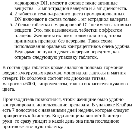
маркировку DH, имеют в составе такие активные
вещества – 2 мг эстрадиол валерата и 3 мг диеногеста.
2 таблетки темно-красного цвета промаркированных
DN включают в состав только 1 мг эстрадиол валерата.
2 белые таблетки с маркировкой DT не имеют активных
веществ. Это, так называемые, таблетки с эффектом
плацебо. Женщины их пьют только для того, чтобы
принимать препарат без перерыва. Такая схема
использования оральных контрацептивов очень удобна.
Ведь даме не нужно делать перерыв перед тем, как
открыть следующую упаковку таблеток.
В состав ядра таблеток кроме аналогов половых гормонов
входят: кукурузных крахмал, моногидрат лактозы и магния
стеарат. Их оболочки состоят из: диоксида титана,
макрогола-6000, гипромеллозы, талька и красителя нужного
цвета.
Производитель позаботился, чтобы женщине было удобно
контролировать использование препарата. В упаковке Клайры
есть 7 полосочек с названиями дней недели, которые следует
прикрепить к блистеру. Когда женщина возьмёт блистер в
руки, то сразу увидит в какой день она пила последнюю
противозачаточную таблетку.