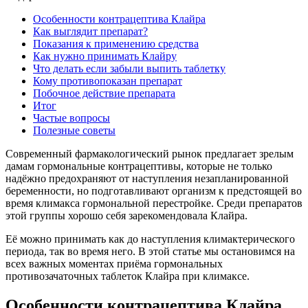
Особенности контрацептива Клайра
Как выглядит препарат?
Показания к применению средства
Как нужно принимать Клайру
Что делать если забыли выпить таблетку
Кому противопоказан препарат
Побочное действие препарата
Итог
Частые вопросы
Полезные советы
Современный фармакологический рынок предлагает зрелым
дамам гормональные контрацептивы, которые не только
надёжно предохраняют от наступления незапланированной
беременности, но подготавливают организм к предстоящей во
время климакса гормональной перестройке. Среди препаратов
этой группы хорошо себя зарекомендовала Клайра.
Её можно принимать как до наступления климактерического
периода, так во время него. В этой статье мы остановимся на
всех важных моментах приёма гормональных
противозачаточных таблеток Клайра при климаксе.
Особенности контрацептива Клайра