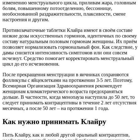
изменению менструального цикла, приливам жара, головным
болям, повышенному потоотделению, бессоннице,
необоснованной раздражительности, плаксивости, смене
настроения и другим.
Противозачаточные таблетки Клайра имеют в своём составе
низкие дозы искусственных гормонов, идентичных по своему
составу натуральным половым гормонам женщины. Их приём
позволяет нормализовать гормональный фон. Как следствие, у
дамы снизится интенсивность симптомов или они совсем
исчезнут. Средство помогает корректировать менструальный
цикл до его исчезновения.
После прекращения менструации в яичниках сохраняются
фолликулы с яйцеклетками на протяжении 3-5 лет. Поэтому,
Всемирная Организация Здравоохранения рекомендует
женщинам климактерического возраста предохраняться
дольше. В частности, когда менопауза наступила до 50 лет, то
следует принимать контрацептивы в течение 2 лет отсутствия
месячных, а после 50 лет – на протяжении 1 года.
Как нужно принимать Клайру
Пить Клайру, как и любой другой оральный контрацептив,