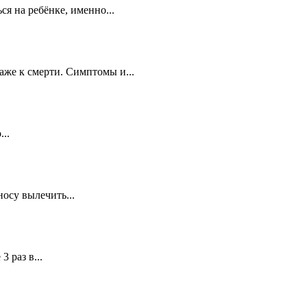
я на ребёнке, именно...
же к смерти. Симптомы и...
..
осу вылечить...
 раз в...