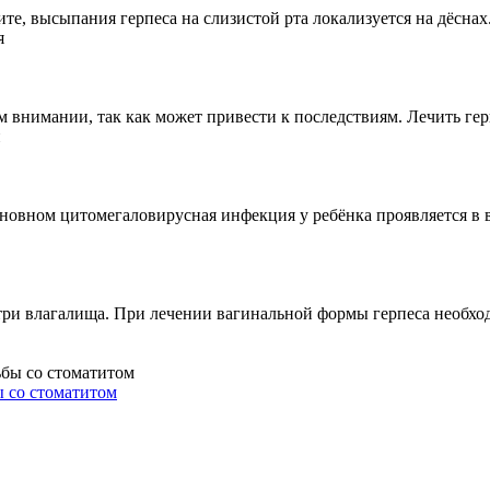
те, высыпания герпеса на слизистой рта локализуется на дёснах.
м внимании, так как может привести к последствиям. Лечить гер
новном цитомегаловирусная инфекция у ребёнка проявляется в во
три влагалища. При лечении вагинальной формы герпеса необход
ы со стоматитом