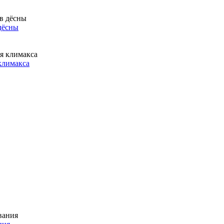
дёсны
 климакса