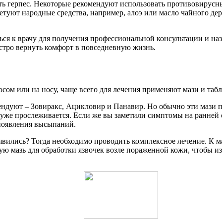
ь герпес. Некоторые рекомендуют использовать противовирусны
туют народные средства, например, алоэ или масло чайного дере
ься к врачу для получения профессиональной консультации и на
тро вернуть комфорт в повседневную жизнь.
осом или на носу, чаще всего для лечения применяют мази и табл
комендуют – Зовиракс, Ацикловир и Панавир. Но обычно эти мази
же прослеживается. Если же вы заметили симптомы на ранней ст
появления высыпаний.
роявились? Тогда необходимо проводить комплексное лечение. К
ую мазь для обработки язвочек возле пораженной кожи, чтобы 