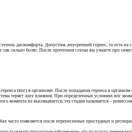
 степень дискомфорта. Допустим, внутренний герпес, то есть на 
 так сильно болят. После прочтения статьи вы узнаете про сим
герпеса (впг) в организме. После попадания герпеса в организм
тема теряет зону влияния. При определенных условиях впг може
ого момента не высовывается, эта стадия называется – ремиссия
убах часто появляется после перенесенных простудных и респира
сто вызывает простудное заболевание, это не только зимние мо