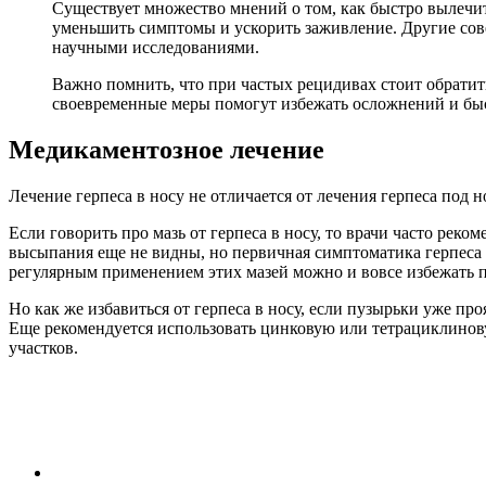
Существует множество мнений о том, как быстро вылечит
уменьшить симптомы и ускорить заживление. Другие сове
научными исследованиями.
Важно помнить, что при частых рецидивах стоит обратит
своевременные меры помогут избежать осложнений и быс
Медикаментозное лечение
Лечение герпеса в носу не отличается от лечения герпеса под н
Если говорить про мазь от герпеса в носу, то врачи часто ре
высыпания еще не видны, но первичная симптоматика герпеса у
регулярным применением этих мазей можно и вовсе избежать 
Но как же избавиться от герпеса в носу, если пузырьки уже п
Еще рекомендуется использовать цинковую или тетрациклинов
участков.