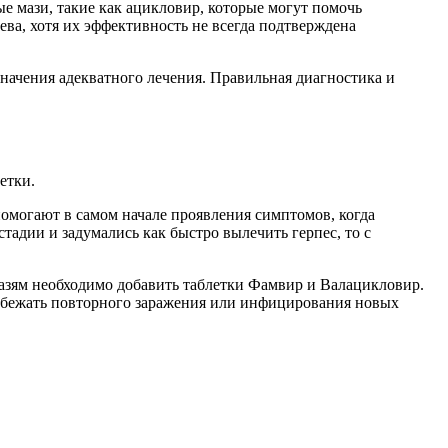
е мази, такие как ацикловир, которые могут помочь
ва, хотя их эффективность не всегда подтверждена
значения адекватного лечения. Правильная диагностика и
етки.
 помогают в самом начале проявления симптомов, когда
адии и задумались как быстро вылечить герпес, то с
 мазям необходимо добавить таблетки Фамвир и Валацикловир.
избежать повторного заражения или инфицирования новых