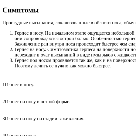
Симптомы
Простудные высыпания, локализованные в области носа, обычно 
Герпес в носу. На начальном этапе ощущается небольшой 
они сопровождаются острой болью. Особенностью герпеса
Заживление ран внутри носа происходит быстрее чем сн
Герпес на носу. Симптоматика герпеса на поверхности но
переходит в очаг высыпаний в виде пузырьков с жидкос
Герпес под носом проявляется так же, как и на поверхнос
Поэтому лечить ее нужно как можно быстрее.
1Герпес в носу.
2Герпес на носу в острой форме.
3Герпес на носу на стадии заживления.
4Герпес на носу.