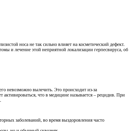
слизистой носа не так сильно влияет на косметический дефект.
птомы и лечение этой неприятной локализации герпесвируса, об
 его невозможно вылечить. Это происходит из-за
т активироваться, что в медицине называется – рецидив. При
.
торных заболеваний, во время выздоровления часто
розы, но и обычный сквозняк.