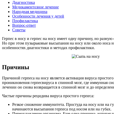
Диагностика
Медикаментозное лечение
Народная медицина
Особенности лечения у детей
Профилактика
Вопрос-ответ
Советы
Герпес в носу и герпес на носу имеет одну причину, но разную
Но при этом пузырьковые высыпания на носу или около носа не
особенностях диагностики и методах профилактики.
Причины
Причиной герпеса на носу является активация вируса простого 
проникновения герпесвируса в спинной мозг, где иммунная сис
лечении он снова возвращается в спинной мозг и до определенн
Частые причины рецидива вируса простого герпеса:
Резкое снижение иммунитета. Простуда на носу или на г
начинаются высыпания герпеса под носом или на губах.
Переохлаждение организма. Еще одна причина, которая ча