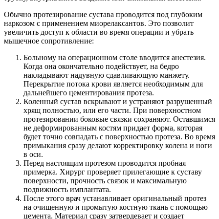
Обычно протезирование сустава проводится под глубоким
наркозом с применением миорелаксантов. Это позволит
увеличить доступ к области во время операции и убрать
мышечное сопротивление:
Больному на операционном столе вводится анестезия.
Когда она окончательно подействует, на бедро
накладывают надувную сдавливающую манжету.
Перекрытие потока крови является необходимым для
дальнейшего цементирования протеза.
Коленный сустав вскрывают и устраняют разрушенный
хрящ полностью, или его части. При поверхностном
протезировании боковые связки сохраняют. Оставшимся
не деформированным костям придает форма, которая
будет точно совпадать с поверхностью протеза. Во время
примыкания сразу делают корректировку колена и ноги
в оси.
Перед настоящим протезом проводится пробная
примерка. Хирург проверяет прилегающие к суставу
поверхности, прочность связок и максимальную
подвижность имплантата.
После этого врач устанавливает оригинальный протез
на очищенную и промытую костную ткань с помощью
цемента. Материал сразу затвердевает и создает