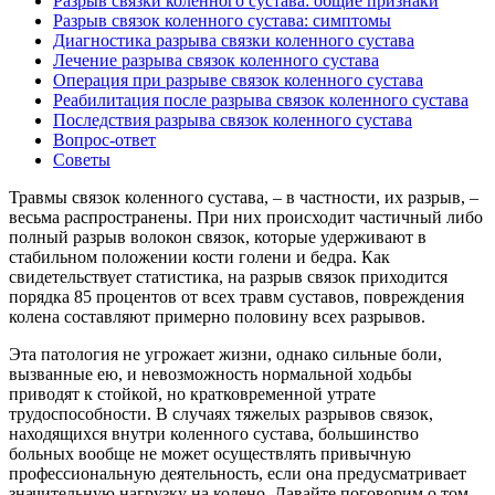
Разрыв связки коленного сустава: общие признаки
Разрыв связок коленного сустава: симптомы
Диагностика разрыва связки коленного сустава
Лечение разрыва связок коленного сустава
Операция при разрыве связок коленного сустава
Реабилитация после разрыва связок коленного сустава
Последствия разрыва связок коленного сустава
Вопрос-ответ
Советы
Травмы связок коленного сустава, – в частности, их разрыв, –
весьма распространены. При них происходит частичный либо
полный разрыв волокон связок, которые удерживают в
стабильном положении кости голени и бедра. Как
свидетельствует статистика, на разрыв связок приходится
порядка 85 процентов от всех травм суставов, повреждения
колена составляют примерно половину всех разрывов.
Эта патология не угрожает жизни, однако сильные боли,
вызванные ею, и невозможность нормальной ходьбы
приводят к стойкой, но кратковременной утрате
трудоспособности. В случаях тяжелых разрывов связок,
находящихся внутри коленного сустава, большинство
больных вообще не может осуществлять привычную
профессиональную деятельность, если она предусматривает
значительную нагрузку на колено. Давайте поговорим о том,