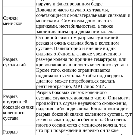
наружу и фиксированном бедре.
Довольно часто случаются травмы,
сочетающиеся с коллатеральными связками и
Связки
менисками. Симптомы дополняются
менисков
щелчками, нестабильностью, а также
заклиниванием при движении колена.
Основной симптом разрыва сухожилий –
резкая и очень сильная боль в коленном
суставе. Пальпаторно и внешне видны
сильная отёчность, а также увеличение в
Разрыв
размере колена по причине гемартроза, или
сухожилий
кровоизлияния в полость коленного сустава.
Кроме того, сильно ограничивается
подвижность сустава. Чтобы подтвердить
диагноз, может потребоваться сделать
рентгенографию, МРТ либо УЗИ.
Разрыв боковых связок коленного
Разрыв
сустава случается довольно часто. Они могут
внутренней
произойти в случае неудачного скольжения,
боковой связки
падения либо подвывиха. Когда происходит
коленного
разрыв боковой связки коленного сустава, тут
сустава
же всплывает одна особенность. Она очень
плотно соединяется с мениском колена, так
что при повреждении нередко он также
Разрыв