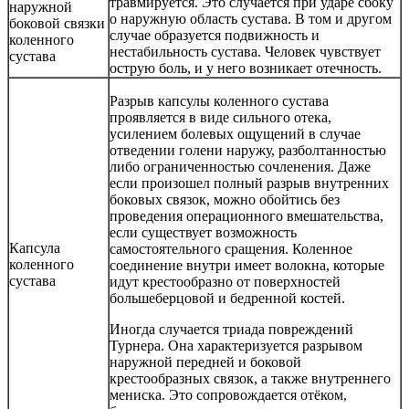
травмируется. Это случается при ударе сбоку
наружной
о наружную область сустава. В том и другом
боковой связки
случае образуется подвижность и
коленного
нестабильность сустава. Человек чувствует
сустава
острую боль, и у него возникает отечность.
Разрыв капсулы коленного сустава
проявляется в виде сильного отека,
усилением болевых ощущений в случае
отведении голени наружу, разболтанностью
либо ограниченностью сочленения. Даже
если произошел полный разрыв внутренних
боковых связок, можно обойтись без
проведения операционного вмешательства,
если существует возможность
Капсула
самостоятельного сращения. Коленное
коленного
соединение внутри имеет волокна, которые
сустава
идут крестообразно от поверхностей
большеберцовой и бедренной костей.
Иногда случается триада повреждений
Турнера. Она характеризуется разрывом
наружной передней и боковой
крестообразных связок, а также внутреннего
мениска. Это сопровождается отёком,