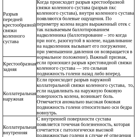
Когда происходит разрыв крестообразной
связки коленного сустава (разрыв пкс
коленного сустава), внутри коленного сустава
Разрыв
появляются болевые ощущения. По
передней
периметру колена виден выраженный отек с
крестообразной
так называемым баллотированием
связки
надколенника (баллотирование – это когда
коленного
при ноге, разогнутой в колене, надавливание
сустава
на надколенник вызывает его погружение,
при уменьшении давления он возвращается в
нормальное положение). Важный признак,
если произошел разрыв крестовидной связки
Крестообразная
коленного сустава — это сильная
задняя
подвижность голени назад либо вперед.
Если происходит разрыв наружной
коллатеральной связки коленного сустава, то,
если надавливать на наружную боковую
Коллатеральная
поверхность колена, возникает боль.
наружная
Отмечается аномально высокая боковая
подвижность голени относительно оси бедра
вовнутрь.
С внутренней поверхности сустава
появляется точечная болезненность, которая
Коллатеральная
сочетается с патологически высокой
внутренняя
подвижностью голени в случае её отведения