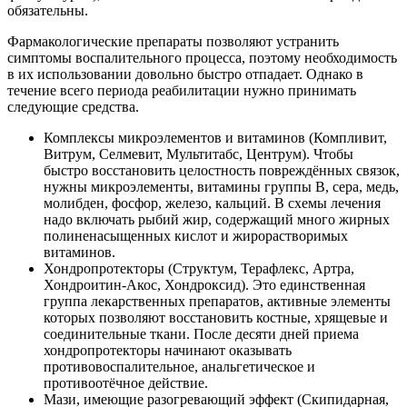
обязательны.
Фармакологические препараты позволяют устранить
симптомы воспалительного процесса, поэтому необходимость
в их использовании довольно быстро отпадает. Однако в
течение всего периода реабилитации нужно принимать
следующие средства.
Комплексы микроэлементов и витаминов (Компливит,
Витрум, Селмевит, Мультитабс, Центрум). Чтобы
быстро восстановить целостность повреждённых связок,
нужны микроэлементы, витамины группы B, сера, медь,
молибден, фосфор, железо, кальций. В схемы лечения
надо включать рыбий жир, содержащий много жирных
полиненасыщенных кислот и жирорастворимых
витаминов.
Хондропротекторы (Структум, Терафлекс, Артра,
Хондроитин-Акос, Хондроксид). Это единственная
группа лекарственных препаратов, активные элементы
которых позволяют восстановить костные, хрящевые и
соединительные ткани. После десяти дней приема
хондропротекторы начинают оказывать
противовоспалительное, анальгетическое и
противоотёчное действие.
Мази, имеющие разогревающий эффект (Скипидарная,