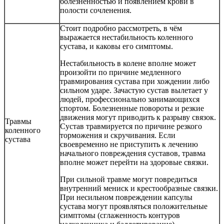
болезненностью и появлением крови в
полости сочленения.
Стоит подробно рассмотреть, в чём
выражается нестабильность коленного
сустава, и каковы его симптомы.
Нестабильность в колене вполне может
произойти по причине медленного
травмирования сустава при хождении либо
сильном ударе. Зачастую сустав вылетает у
людей, профессионально занимающихся
спортом. Болезненные повороты и резкие
движения могут приводить к разрыву связок.
Травмы
Сустав травмируется по причине резкого
коленного
торможения и скручивания. Если
сустава
своевременно не приступить к лечению
начального повреждения суставов, травма
вполне может перейти на здоровые связки.
При сильной травме могут повредиться
внутренний мениск и крестообразные связки.
При несильном повреждении капсулы
сустава могут проявляться положительные
симптомы (сглаженность контуров