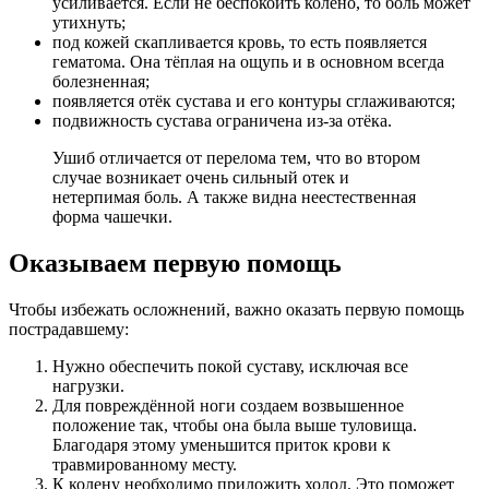
усиливается. Если не беспокоить колено, то боль может
утихнуть;
под кожей скапливается кровь, то есть появляется
гематома. Она тёплая на ощупь и в основном всегда
болезненная;
появляется отёк сустава и его контуры сглаживаются;
подвижность сустава ограничена из-за отёка.
Ушиб отличается от перелома тем, что во втором
случае возникает очень сильный отек и
нетерпимая боль. А также видна неестественная
форма чашечки.
Оказываем первую помощь
Чтобы избежать осложнений, важно оказать первую помощь
пострадавшему:
Нужно обеспечить покой суставу, исключая все
нагрузки.
Для повреждённой ноги создаем возвышенное
положение так, чтобы она была выше туловища.
Благодаря этому уменьшится приток крови к
травмированному месту.
К колену необходимо приложить холод. Это поможет