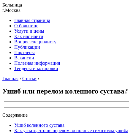
Больница
г.Москва
Главная страница
О больнице
Услуги и цены
Как нас найти
Вопрос специалисту
Публикации
Партнеры
Вакансии
Полезная информация
Тендеры и котировки
Главная
›
Статьи
›
Ушиб или перелом коленного сустава?
Содержание
Ушиб коленного сустава
Как узнать, что не перелом: основные симптомы ушиба