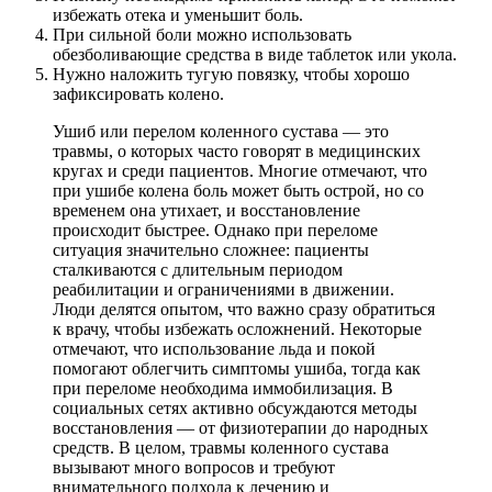
избежать отека и уменьшит боль.
При сильной боли можно использовать
обезболивающие средства в виде таблеток или укола.
Нужно наложить тугую повязку, чтобы хорошо
зафиксировать колено.
Ушиб или перелом коленного сустава — это
травмы, о которых часто говорят в медицинских
кругах и среди пациентов. Многие отмечают, что
при ушибе колена боль может быть острой, но со
временем она утихает, и восстановление
происходит быстрее. Однако при переломе
ситуация значительно сложнее: пациенты
сталкиваются с длительным периодом
реабилитации и ограничениями в движении.
Люди делятся опытом, что важно сразу обратиться
к врачу, чтобы избежать осложнений. Некоторые
отмечают, что использование льда и покой
помогают облегчить симптомы ушиба, тогда как
при переломе необходима иммобилизация. В
социальных сетях активно обсуждаются методы
восстановления — от физиотерапии до народных
средств. В целом, травмы коленного сустава
вызывают много вопросов и требуют
внимательного подхода к лечению и