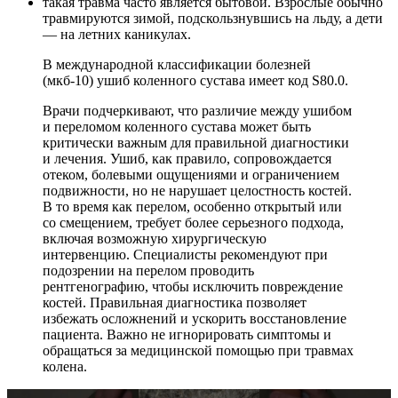
такая травма часто является бытовой. Взрослые обычно
травмируются зимой, подскользнувшись на льду, а дети
— на летних каникулах.
В международной классификации болезней
(мкб-10) ушиб коленного сустава имеет код S80.0.
Врачи подчеркивают, что различие между ушибом
и переломом коленного сустава может быть
критически важным для правильной диагностики
и лечения. Ушиб, как правило, сопровождается
отеком, болевыми ощущениями и ограничением
подвижности, но не нарушает целостность костей.
В то время как перелом, особенно открытый или
со смещением, требует более серьезного подхода,
включая возможную хирургическую
интервенцию. Специалисты рекомендуют при
подозрении на перелом проводить
рентгенографию, чтобы исключить повреждение
костей. Правильная диагностика позволяет
избежать осложнений и ускорить восстановление
пациента. Важно не игнорировать симптомы и
обращаться за медицинской помощью при травмах
колена.