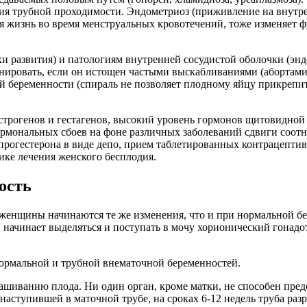
ния трубной проходимости. Эндометриоз (приживление на внутр
ая жизнь во время менструальных кровотечений, тоже изменяет 
и развития) и патологиям внутренней сосудистой оболочки (энд
ировать, если он истощен частыми выскабливаниями (абортами
 беременности (спираль не позволяет плодному яйцу прикрепить
трогенов и гестагенов, высокий уровень гормонов щитовидной
рмональных сбоев на фоне различных заболеваний сдвиги соотн
огестерона в виде депо, прием таблетированных контрацептиво
ике лечения женского бесплодия.
ость
е женщины начинаются те же изменения, что и при нормальной б
), начинает выделяться и поступать в мочу хорионический гонад
нашиванию плода. Ни один орган, кроме матки, не способен пре
 наступившей в маточной трубе, на сроках 6-12 недель труба раз