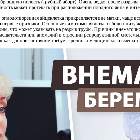
в брюшную полость (трубный аборт). Очень редко, после разрыв
енность может протекать при расположении плодного яйца в инт
 оплодотворенная яйцеклетка прикрепляется вне матки, чаще в
тся первые признаки. Основные симптомы включают боли внизу 
ны, что может указывать на разрыв трубы. Причины внематочно
вмешательств или аномалий в строении репродуктивной системы
к как данное состояние требует срочного медицинского вмешате