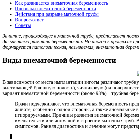
Как развивается внематочная беременность
Признаки внематочной беременности
Действия при разрыве маточной трубы
Вопрос-ответ
Советы
Зачатие, происходящее в маточной трубе, предполагает после
дальнейшего развития беременности. Но иногда в процессах п
формируется патологическая, называемая, внематочная берем
Виды внематочной беременности
В зависимости от места имплантации зиготы различают трубну
выстилающей брюшную полость), яичниковую (на поверхности ор
вариант внематочной беременности (около 98%) – трубная бере
Врачи подчеркивают, что внематочная беременность пре
животе, особенно с одной стороны, а также аномальные в
игнорируемыми. Причины развития внематочной беременн
вмешательств или аномалий в строении маточных труб.
симптомов. Ранняя диагностика и лечение могут предотв