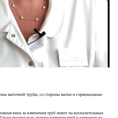
ороны маточной трубы, со стороны матки и гормональные
овная вина за изменения труб лежит на воспалительных
 Также играют роль пороки развития труб и операции на