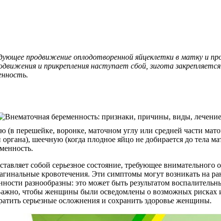
дующее продвижение оплодотворенной яйцеклетки в матку и про
родвижения и прикрепления наступает сбой, зигота закрепляетс
енность.
ю (в перешейке, воронке, маточном углу или средней части ма
гана), шеечную (когда плодное яйцо не добирается до тела мат
менность.
дставляет собой серьезное состояние, требующее внимательного
агинальные кровотечения. Эти симптомы могут возникать на ран
ости разнообразны: это может быть результатом воспалительны
 Важно, чтобы женщины были осведомлены о возможных рисках 
ратить серьезные осложнения и сохранить здоровье женщины.