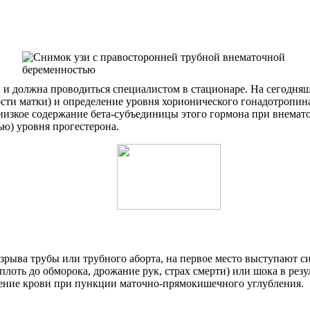
и должна проводиться специалистом в стационаре. На сегодняш
ти матки) и определение уровня хорионического гонадотропина
изкое содержание бета-субъединицы этого гормона при внемат
ю) уровня прогестерона.
азрыва трубы или трубного аборта, на первое место выступают
плоть до обморока, дрожание рук, страх смерти) или шока в ре
жение крови при пункции маточно-прямокишечного углубления.