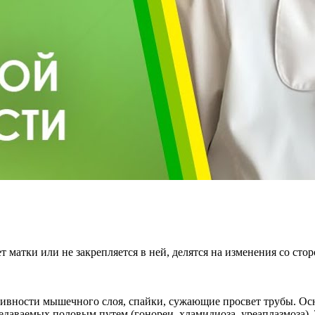
 матки или не закрепляется в ней, делятся на изменения со ст
ивности мышечного слоя, спайки, сужающие просвет трубы. Осн
едаваемых половым путем (гонореи, хламидиоза, уреаплазмоза).