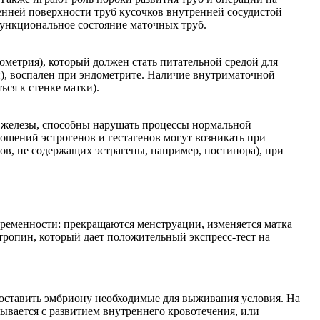
енней поверхности труб кусочков внутренней сосудистой
функциональное состояние маточных труб.
ометрия), который должен стать питательной средой для
), воспален при эндометрите. Наличие внутриматочной
ся к стенке матки).
 железы, способны нарушать процессы нормальной
ошений эстрогенов и гестагенов могут возникать при
в, не содержащих эстрагены, например, постинора), при
еременности: прекращаются менструации, изменяется матка
отропин, который дает положительный экспресс-тест на
доставить эмбриону необходимые для выживания условия. На
рывается с развитием внутреннего кровотечения, или