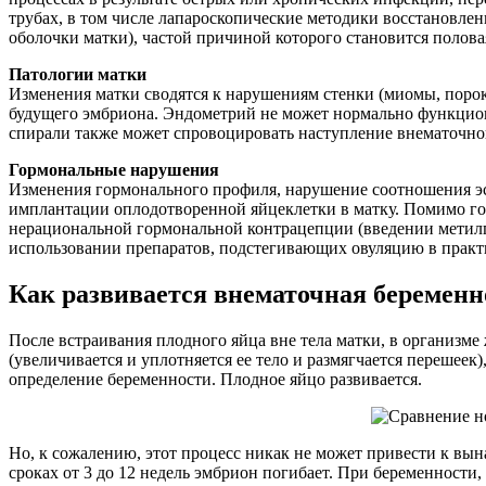
трубах, в том числе лапароскопические методики восстановле
оболочки матки), частой причиной которого становится полов
Патологии матки
Изменения матки сводятся к нарушениям стенки (миомы, порок
будущего эмбриона. Эндометрий не может нормально функцион
спирали также может спровоцировать наступление внематочной
Гормональные нарушения
Изменения гормонального профиля, нарушение соотношения эс
имплантации оплодотворенной яйцеклетки в матку. Помимо го
нерациональной гормональной контрацепции (введении метилпр
использовании препаратов, подстегивающих овуляцию в практ
Как развивается внематочная беременн
После встраивания плодного яйца вне тела матки, в организм
(увеличивается и уплотняется ее тело и размягчается перешеек
определение беременности. Плодное яйцо развивается.
Но, к сожалению, этот процесс никак не может привести к вы
сроках от 3 до 12 недель эмбрион погибает. При беременности,