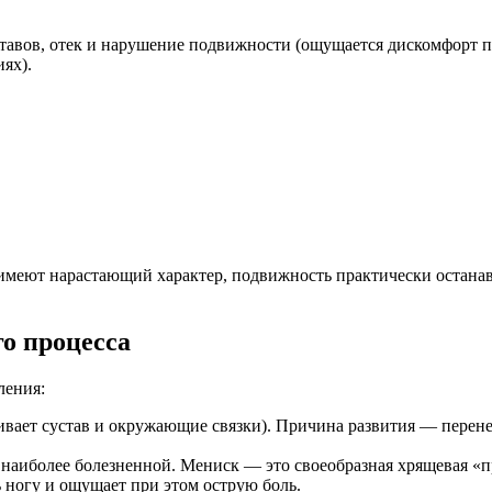
авов, отек и нарушение подвижности (ощущается дискомфорт при
ях).
 имеют нарастающий характер, подвижность практически остана
о процесса
ления:
гивает сустав и окружающие связки). Причина развития — перен
наиболее болезненной. Мениск — это своеобразная хрящевая «пр
 ногу и ощущает при этом острую боль.