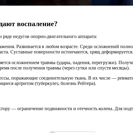
дают воспаление?
 ряде недугов опорно-двигательного аппарата:
жения. Развивается в любом возрасте. Среди осложнений полное
аста. Суставные поверхности истончаются, хрящ деформируется.
яется осложнением травмы (удары, падения, перегрузки). Получ
емя после получения травмы (через сутки или спустя месяцы).
сы, поражающие соединительную ткань. В их числе — ревматизм
иеся артритом (туберкулез, болезнь Рейтера).
ору — ограничение подвижности и отечность колена. Для подт