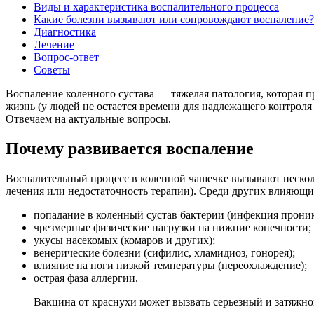
Виды и характеристика воспалительного процесса
Какие болезни вызывают или сопровождают воспаление?
Диагностика
Лечение
Вопрос-ответ
Советы
Воспаление коленного сустава — тяжелая патология, которая п
жизнь (у людей не остается времени для надлежащего контроля
Отвечаем на актуальные вопросы.
Почему развивается воспаление
Воспалительный процесс в коленной чашечке вызывают несколь
лечения или недостаточность терапии). Среди других влияющ
попадание в коленный сустав бактерии (инфекция проник
чрезмерные физические нагрузки на нижние конечности;
укусы насекомых (комаров и других);
венерические болезни (сифилис, хламидиоз, гонорея);
влияние на ноги низкой температуры (переохлаждение);
острая фаза аллергии.
Вакцина от краснухи может вызвать серьезный и затяжно