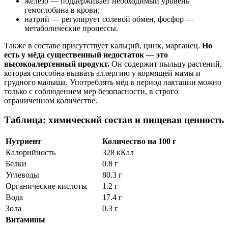
железо — поддерживает необходимый уровень
гемоглобина в крови;
натрий — регулирует солевой обмен, фосфор —
метаболические процессы.
Также в составе присутствует кальций, цинк, марганец.
Но
есть у мёда существенный недостаток — это
высокоалергенный продукт.
Он содержит пыльцу растений,
которая способна вызвать аллергию у кормящей мамы и
грудного малыша. Употреблять мёд в период лактации можно
только с соблюдением мер безопасности, в строго
ограниченном количестве.
Таблица: химический состав и пищевая ценность
Нутриент
Количество на 100 г
Калорийность
328 кКал
Белки
0.8 г
Углеводы
80.3 г
Органические кислоты
1.2 г
Вода
17.4 г
Зола
0.3 г
Витамины