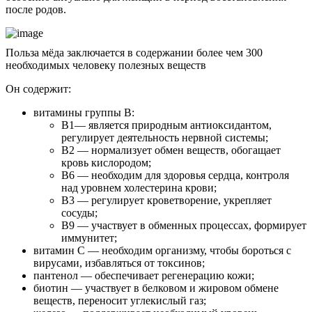
после родов.
Польза мёда заключается в содержании более чем 300
необходимых человеку полезных веществ
Он содержит:
витамины группы В:
В1— является природным антиоксидантом,
регулирует деятельность нервной системы;
В2 — нормализует обмен веществ, обогащает
кровь кислородом;
В6 — необходим для здоровья сердца, контроля
над уровнем холестерина крови;
В3 — регулирует кроветворение, укрепляет
сосуды;
В9 — участвует в обменных процессах, формирует
иммунитет;
витамин С — необходим организму, чтобы бороться с
вирусами, избавляться от токсинов;
пантенол — обеспечивает регенерацию кожи;
биотин — участвует в белковом и жировом обмене
веществ, переносит углекислый газ;