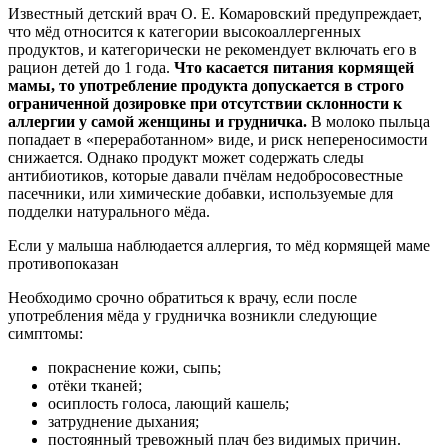
Известный детский врач О. Е. Комаровский предупреждает,
что мёд относится к категории высокоаллергенных
продуктов, и категорически не рекомендует включать его в
рацион детей до 1 года.
Что касается питания кормящей
мамы, то употребление продукта допускается в строго
ограниченной дозировке при отсутствии склонности к
аллергии у самой женщины и грудничка.
В молоко пыльца
попадает в «переработанном» виде, и риск непереносимости
снижается. Однако продукт может содержать следы
антибиотиков, которые давали пчёлам недобросовестные
пасечники, или химические добавки, используемые для
подделки натурального мёда.
Если у малыша наблюдается аллергия, то мёд кормящей маме
противопоказан
Необходимо срочно обратиться к врачу, если после
употребления мёда у грудничка возникли следующие
симптомы:
покраснение кожи, сыпь;
отёки тканей;
осиплость голоса, лающий кашель;
затруднение дыхания;
постоянный тревожный плач без видимых причин.