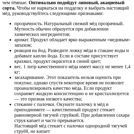
чем тёмные.
Оптимально подойдут липовый, акациевый
сорта.
Чтобы не нарваться на подделку и выбрать настоящий
мёд, руководствуйтесь следующими признаками:
прозрачность. Натуральный свежий мёд прозрачный.
Мутность обычно образуется при добавлении
химических ингредиентов;
аромат. Продукт обладает ярко выраженным «медовым»
запахом;
реакция на йод. Разведите ложку мёда в стакане воды и
добавьте каплю йода. Если в составе присутствует
крахмал, продукт окрасится в синий цвет;
вес. 1 литр качественного мёда имеет массу не менее 1,4
кг;
засахаривание. Этот показатель нельзя оценить при
покупке, однако спустя некоторое время он позволит
проанализировать качество мёда. Если продукт
сохраняет жидкую консистенцию и не кристаллизуется
— это признак низкого качества;
стекание с палочки. Окуните палочку в мёд и
приподнимите — качественный продукт стекает
равномерной тягучей струйкой. При добавлении сахара
струя капает и часто прерывается.
Настоящий мёд стекает с палочки однородной тягучей
струёй, не капает