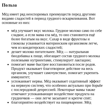
Польза
Мёд имеет ряд неоспоримых преимуществ перед другими
видами сладостей в период грудного вскармливания. Вот
основные из них:
мёд улучшает вкус молока. Грудное молоко само по себе
сладкое, а если мама ела мёд, то оно становится ещё
более богатым на вкус. Сахар в виде фруктозы и
глюкозы усваивается материнским организмом легче,
чем из кондитерских сладостей;
делает молоко питательнее. Мёд — натуральная
биодобавка к пище, обогащает состав грудного молока
полезными нутриентами, стимулирует лактацию;
помогает маме быстрее восстановиться после родов.
Продукт оказывает благотворное действие на весь
организм, улучшает самочувствие, помогает укрепить
иммунитет;
успокаивает нервы. Мёд оказывает седативный эффект
на нервную систему, что особенно актуально при борьбе
с послеродовой депрессией. Некоторые мамы также
отмечают успокаивающее воздействие продукта на
грудничков — они легче засыпают и крепче спят;
благоприятно воздействует на пищеварение. Мёд