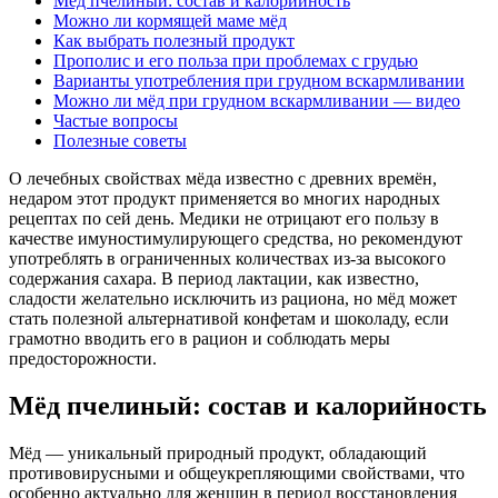
Мёд пчелиный: состав и калорийность
Можно ли кормящей маме мёд
Как выбрать полезный продукт
Прополис и его польза при проблемах с грудью
Варианты употребления при грудном вскармливании
Можно ли мёд при грудном вскармливании — видео
Частые вопросы
Полезные советы
О лечебных свойствах мёда известно с древних времён,
недаром этот продукт применяется во многих народных
рецептах по сей день. Медики не отрицают его пользу в
качестве имуностимулирующего средства, но рекомендуют
употреблять в ограниченных количествах из-за высокого
содержания сахара. В период лактации, как известно,
сладости желательно исключить из рациона, но мёд может
стать полезной альтернативой конфетам и шоколаду, если
грамотно вводить его в рацион и соблюдать меры
предосторожности.
Мёд пчелиный: состав и калорийность
Мёд — уникальный природный продукт, обладающий
противовирусными и общеукрепляющими свойствами, что
особенно актуально для женщин в период восстановления