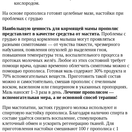
кислородом.
На основе прополиса готовят целебные мази, настойки при
проблемах с грудью
Наибольшую ценность для кормящей мамы прополис
представляет в качестве средства от мастита.
Проблемы с
грудью в период кормления малыша могут проявляться
разными симптомами — от чувства тяжести, чрезмерного
набухания, появления опухолей до выделения гноя,
повышения температуры тела, воспалительного процесса в
протоках молочных желёз. Любое из этих состояний требует
помощи врача, однако временно облегчить симптомы можно с
помощью прополиса. Готовая мазь содержит 30% продукта и
70% вспомогательных веществ. Приготовить такой состав
можно и самостоятельно, смешав прополис с пчелиным
воском, вазелином или глицерином в указанных пропорциях.
Мазь наносят 1–3 раза в день.
Лечение прополисом —
вспомогательная мера, а не основной способ терапии!
При мастопатии, застоях грудного молока используют и
спиртовую настойку прополиса. Благодаря наличию спирта в
составе удаётся снизить воспаление, стимулировать
клеточный обмен и ускорить регенерацию тканей. Для
приготовления настойки смешивают 100 г прополиса с 1