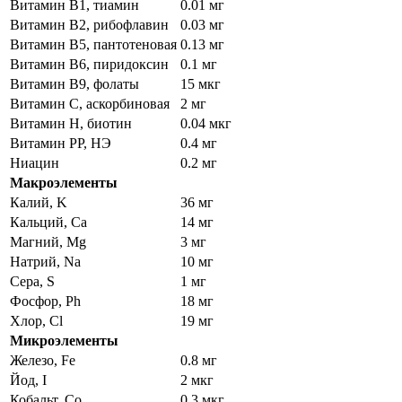
Витамин В1, тиамин
0.01 мг
Витамин В2, рибофлавин
0.03 мг
Витамин В5, пантотеновая
0.13 мг
Витамин В6, пиридоксин
0.1 мг
Витамин В9, фолаты
15 мкг
Витамин C, аскорбиновая
2 мг
Витамин Н, биотин
0.04 мкг
Витамин РР, НЭ
0.4 мг
Ниацин
0.2 мг
Макроэлементы
Калий, K
36 мг
Кальций, Ca
14 мг
Магний, Mg
3 мг
Натрий, Na
10 мг
Сера, S
1 мг
Фосфор, Ph
18 мг
Хлор, Cl
19 мг
Микроэлементы
Железо, Fe
0.8 мг
Йод, I
2 мкг
Кобальт, Co
0.3 мкг