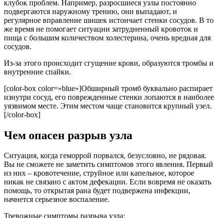
клубок проблем. Например, разросшиеся узлы постоянно
подвергаются наружному трению, они выпадают, и
регулярное вправление шишек истончает стенки сосудов. В то
же время не помогает ситуации затрудненный кровоток и
пища с большим количеством холестерина, очень вредная для
сосудов.
Из-за этого происходит сгущение крови, образуются тромбы и
внутренние спайки.
[color-box color=»blue»]Обширный тромб буквально распирает
изнутри сосуд, его поврежденные стенки лопаются в наиболее
уязвимом месте. Этим местом чаще становится крупный узел.
[/color-box]
Чем опасен разрыв узла
Ситуация, когда геморрой порвался, безусловно, не рядовая.
Вы не сможете не заметить симптомов этого явления. Первый
из них – кровотечение, струйное или капельное, которое
никак не связано с актом дефекации. Если вовремя не оказать
помощь, то открытая рана будет подвержена инфекции,
начнется серьезное воспаление.
Тревожные симптомы разрыва узла: