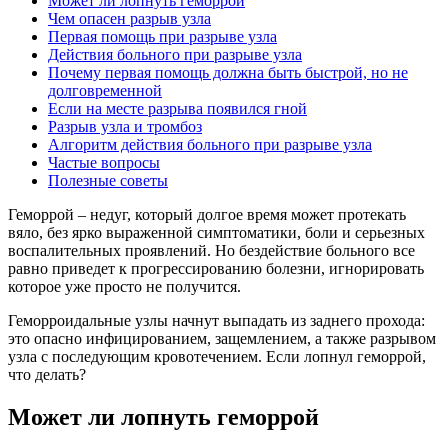
Может ли лопнуть геморрой
Чем опасен разрыв узла
Первая помощь при разрыве узла
Действия больного при разрыве узла
Почему первая помощь должна быть быстрой, но не
долговременной
Если на месте разрыва появился гной
Разрыв узла и тромбоз
Алгоритм действия больного при разрыве узла
Частые вопросы
Полезные советы
Геморрой – недуг, который долгое время может протекать
вяло, без ярко выраженной симптоматики, боли и серьезных
воспалительных проявлений. Но бездействие больного все
равно приведет к прогрессированию болезни, игнорировать
которое уже просто не получится.
Геморроидальные узлы начнут выпадать из заднего прохода:
это опасно инфицированием, защемлением, а также разрывом
узла с последующим кровотечением. Если лопнул геморрой,
что делать?
Может ли лопнуть геморрой