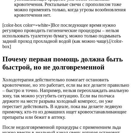
кровотечения. Ректальные свечи с прополисом тоже
можно применять только, когда угрозы возобновления
кровотечения нет.
[color-box color=»white»]Все последующее время нужно
регулярно проводить гигиенические процедуры – нельзя
использовать туалетную бумагу, можно только подмывать
задний проход прохладной водой (как можно чаще).[/color-
box]
Почему первая помощь должна быть
быстрой, но не долговременной
Холодотерапия действительно помогает остановить
кровотечение, но это работает, если вы все делаете правильно
– быстро и точно. Например, нельзя переохлаждать анальную
зону, так можно усугубить ситуацию. Если вы полчаса
держите на месте разрыва холодный компресс, он уже
перестает действовать. В идеале, пока вы делаете ледяную
примочку, кто-то из домашних ищет кровеостанавливающие
препараты или бежит в аптеку.
После недолговременной процедуры с применением льда
нужно ввести в анальный канал свечу, которая остановит