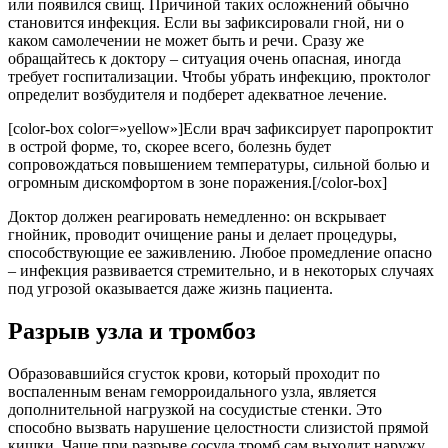
или появился свищ. Причиной таких осложнений обычно
становится инфекция. Если вы зафиксировали гной, ни о
каком самолечении не может быть и речи. Сразу же
обращайтесь к доктору – ситуация очень опасная, иногда
требует госпитализации. Чтобы убрать инфекцию, проктолог
определит возбудителя и подберет адекватное лечение.
[color-box color=»yellow»]Если врач зафиксирует паропроктит
в острой форме, то, скорее всего, болезнь будет
сопровождаться повышением температуры, сильной болью и
огромным дискомфортом в зоне поражения.[/color-box]
Доктор должен реагировать немедленно: он вскрывает
гнойник, проводит очищение раны и делает процедуры,
способствующие ее заживлению. Любое промедление опасно
– инфекция развивается стремительно, и в некоторых случаях
под угрозой оказывается даже жизнь пациента.
Разрыв узла и тромбоз
Образовавшийся сгусток крови, который проходит по
воспаленным венам геморроидального узла, является
дополнительной нагрузкой на сосудистые стенки. Это
способно вызвать нарушение целостности слизистой прямой
кишки. Чаще при разрыве сосуда тромб сам выходит наружу