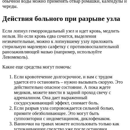
обычной воды можно применять отвар ромашки, календулы и
череды.
Действия больного при разрыве узла
Если лопнул геморроидальный узел и идет кровь, медлить
нельзя. Но если кровь едва сочится, выделения
незначительные, можно к лопнувшему узлу приложить
стерильную марлевую салфетку с противовоспалительной
ранозаживляющей мазью (например, используйте
Левомеколь).
Какие еще средства могут помочь:
Если кровотечение долгосрочное, и вам с трудом
удается его остановить – нужно вызывать скорую. Это
действительно опасное состояние. А пока ждете
медиков, можете ввести в задний проход свечу с
адреналином. Она дает выраженный
сосудосуживающий эффект, снимает боль.
Если разрыв узла сопровождается сильной болью,
примите обезболивающее. Это могут быть
суппозитории с индометацином, диклофенаком.
Ванночки на травах можете использовать только как
успокаивающее средство уже после остановки