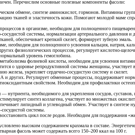
аничен. Перечислим основные полезные компоненты фасоли:
ческом обмене, синтезе аминокислот, гормонов. Витамины гру
рацию тканей и эластичность кожи. Помогают молодой маме спр
процессов в организме, необходим для полноценного пищеварен
о-сосудистой системы, нормализации артериального давления и 
аней, обеспечивает крепкий скелет, формирует зубную эмаль.
ме, необходим для полноценного усвоения кальция, натрия, кали
ругих физиологических процессов, регулирует кислотно-щелочн
 нормальный уровень гемоглобина.
 метаболизма фолиевой кислоты, необходим для усвоения витами
отится о здоровье репродуктивной системы женщины, участвует
нию железа, укрепляет сердечно-сосудистую систему и скелет.
,А и других. Регулирует обменные процессы, поддерживает норм
оксидантным свойством. Необходим для профилактики остеопор
 — нутриента, необходимого для укрепления сосудов, суставов
 стимулирует синтез коллагена, участвует во множествах окисли
еспечивает липидный и углеводный обмен. Участвует в синтезе 
-сосудистой системы.
осстановить цикл после родов. Необходим для поддержания «же
словлено высоким содержанием крахмала в составе. Энергетическ
варная фасоль может содержать всего 150–200 ккал на 100 г.