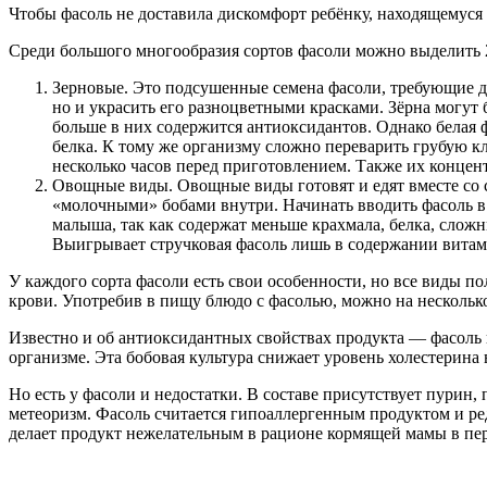
Чтобы фасоль не доставила дискомфорт ребёнку, находящемуся
Среди большого многообразия сортов фасоли можно выделить 
Зерновые. Это подсушенные семена фасоли, требующие д
но и украсить его разноцветными красками. Зёрна могут 
больше в них содержится антиоксидантов. Однако белая 
белка. К тому же организму сложно переварить грубую кл
несколько часов перед приготовлением. Также их концен
Овощные виды. Овощные виды готовят и едят вместе со с
«молочными» бобами внутри. Начинать вводить фасоль 
малыша, так как содержат меньше крахмала, белка, слож
Выигрывает стручковая фасоль лишь в содержании витам
У каждого сорта фасоли есть свои особенности, но все виды п
крови. Употребив в пищу блюдо с фасолью, можно на несколько
Известно и об антиоксидантных свойствах продукта — фасоль 
организме. Эта бобовая культура снижает уровень холестерина
Но есть у фасоли и недостатки. В составе присутствует пурин
метеоризм. Фасоль считается гипоаллергенным продуктом и ре
делает продукт нежелательным в рационе кормящей мамы в пе