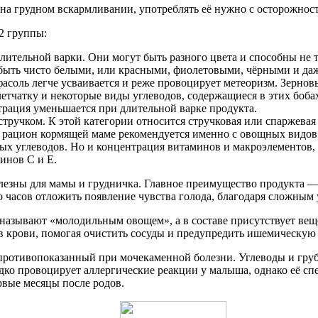
 на грудном вскармливании, употреблять её нужно с осторожнос
2 группы:
лительной варки. Они могут быть разного цвета и способны не
быть чисто белыми, или красными, фиолетовыми, чёрными и даже
фасоль легче усваивается и реже провоцирует метеоризм. Зерно
етчатку и некоторые виды углеводов, содержащиеся в этих бобах
трация уменьшается при длительной варке продукта.
тручком. К этой категории относится стручковая или спаржевая 
в рацион кормящей маме рекомендуется именно с овощных видо
ных углеводов. Но и концентрация витаминов и макроэлементов,
инов С и Е.
олезны для мамы и грудничка. Главное преимущество продукта —
 часов отложить появление чувства голода, благодаря сложным у
называют «молодильным овощем», а в составе присутствует вещ
 в крови, помогая очистить сосуды и предупредить ишемическую 
, противопоказанный при мочекаменной болезни. Углеводы и гру
дко провоцирует аллергические реакции у малыша, однако её с
рвые месяцы после родов.