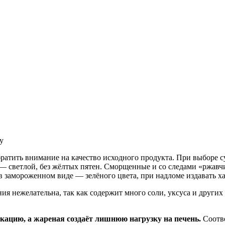
у
атить внимание на качество исходного продукта. При выборе су
я — светлой, без жёлтых пятен. Сморщенные и со следами «ржав
в замороженном виде — зелёного цвета, при надломе издавать ха
ия нежелательна, так как содержит много соли, уксуса и других
кацию, а жареная создаёт лишнюю нагрузку на печень.
Соотве