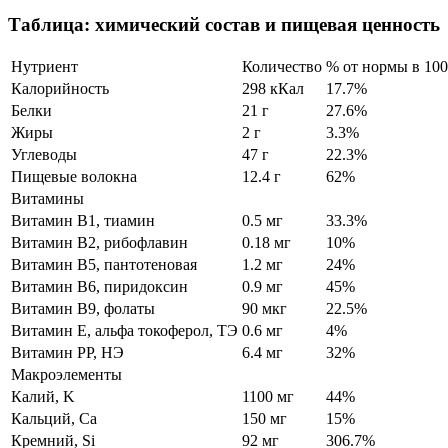
Таблица: химический состав и пищевая ценность
Нутриент
Количество
% от нормы в 100
Калорийность
298 кКал
17.7%
Белки
21 г
27.6%
Жиры
2 г
3.3%
Углеводы
47 г
22.3%
Пищевые волокна
12.4 г
62%
Витамины
Витамин В1, тиамин
0.5 мг
33.3%
Витамин В2, рибофлавин
0.18 мг
10%
Витамин В5, пантотеновая
1.2 мг
24%
Витамин В6, пиридоксин
0.9 мг
45%
Витамин В9, фолаты
90 мкг
22.5%
Витамин Е, альфа токоферол, ТЭ
0.6 мг
4%
Витамин РР, НЭ
6.4 мг
32%
Макроэлементы
Калий, K
1100 мг
44%
Кальций, Ca
150 мг
15%
Кремний, Si
92 мг
306.7%