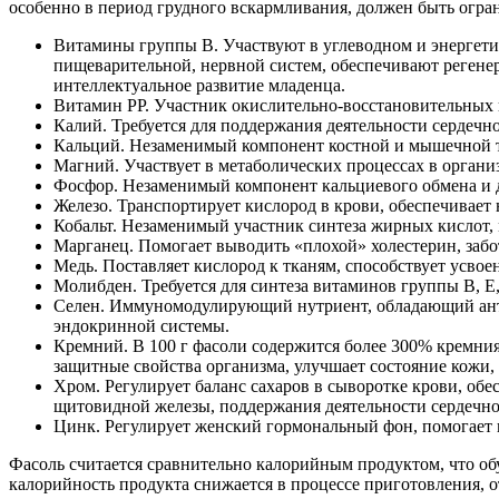
особенно в период грудного вскармливания, должен быть огр
Витамины группы В. Участвуют в углеводном и энергети
пищеварительной, нервной систем, обеспечивают регене
интеллектуальное развитие младенца.
Витамин РР. Участник окислительно-восстановительных 
Калий. Требуется для поддержания деятельности сердечн
Кальций. Незаменимый компонент костной и мышечной тк
Магний. Участвует в метаболических процессах в организ
Фосфор. Незаменимый компонент кальциевого обмена и д
Железо. Транспортирует кислород в крови, обеспечивает
Кобальт. Незаменимый участник синтеза жирных кислот,
Марганец. Помогает выводить «плохой» холестерин, заб
Медь. Поставляет кислород к тканям, способствует усвое
Молибден. Требуется для синтеза витаминов группы В, Е
Селен. Иммуномодулирующий нутриент, обладающий анти
эндокринной системы.
Кремний. В 100 г фасоли содержится более 300% кремния
защитные свойства организма, улучшает состояние кожи,
Хром. Регулирует баланс сахаров в сыворотке крови, об
щитовидной железы, поддержания деятельности сердечно
Цинк. Регулирует женский гормональный фон, помогает в
Фасоль считается сравнительно калорийным продуктом, что обу
калорийность продукта снижается в процессе приготовления, от