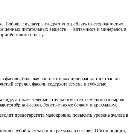
. Бобовые культуры следует употреблять с осторожностью,
ком ценных питательных веществ — витаминов и минералов в
принёс только пользу.
 фасоли, большая часть которых произрастает в странах с
атый стручок фасоли содержит семена и губчатые
виде, а также зелёные стручки вместе с семенами (в народе —
ются зёрна фасоли, богатые также белком и крахмалом.
зволит предотвратить малокровие, повысить уровень железа в
личия грубой клетчатки и крахмала в составе. Объём порции,