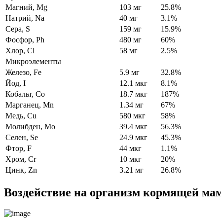
Магний, Mg
103 мг
25.8%
Натрий, Na
40 мг
3.1%
Сера, S
159 мг
15.9%
Фосфор, Ph
480 мг
60%
Хлор, Cl
58 мг
2.5%
Микроэлементы
Железо, Fe
5.9 мг
32.8%
Йод, I
12.1 мкг
8.1%
Кобальт, Co
18.7 мкг
187%
Марганец, Mn
1.34 мг
67%
Медь, Cu
580 мкг
58%
Молибден, Mo
39.4 мкг
56.3%
Селен, Se
24.9 мкг
45.3%
Фтор, F
44 мкг
1.1%
Хром, Cr
10 мкг
20%
Цинк, Zn
3.21 мг
26.8%
Воздействие на организм кормящей ма