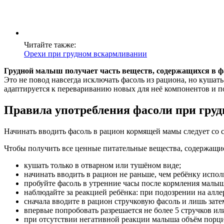
Читайте также:
Орехи при грудном вскармливании
Грудной малыш получает часть веществ, содержащихся в фа
Это не повод навсегда исключать фасоль из рациона, но кушат
адаптируется к перевариванию новых для неё компонентов и 
Правила употребления фасоли при гру
Начинать вводить фасоль в рацион кормящей мамы следует со с
Чтобы получить все ценные питательные вещества, содержащие
кушать только в отварном или тушёном виде;
начинать вводить в рацион не раньше, чем ребёнку испол
пробуйте фасоль в утренние часы после кормления малыш
наблюдайте за реакцией ребёнка: при подозрении на алл
сначала вводите в рацион стручковую фасоль и лишь зате
впервые попробовать разрешается не более 5 стручков или
при отсутствии негативной реакции малыша объём порции