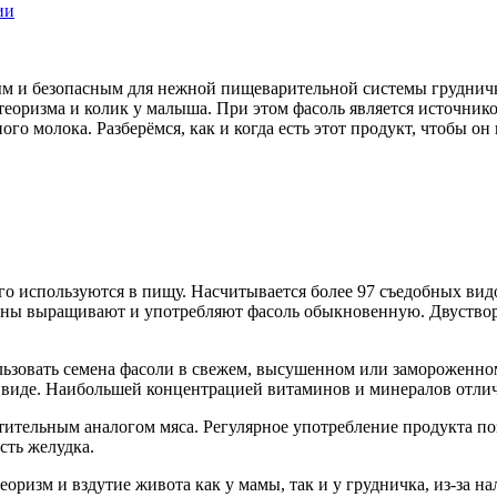
ии
 и безопасным для нежной пищеварительной системы грудничка
теоризма и колик у малыша. При этом фасоль является источни
о молока. Разберёмся, как и когда есть этот продукт, чтобы он 
о используются в пищу. Насчитывается более 97 съедобных видов
аны выращивают и употребляют фасоль обыкновенную. Двустворч
зовать семена фасоли в свежем, высушенном или замороженном 
 виде. Наибольшей концентрацией витаминов и минералов отлича
тительным аналогом мяса. Регулярное употребление продукта по
сть желудка.
оризм и вздутие живота как у мамы, так и у грудничка, из-за на