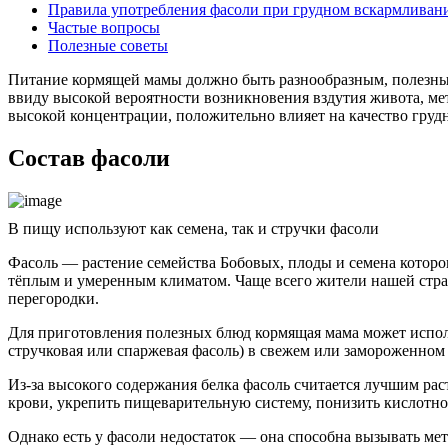
Правила употребления фасоли при грудном вскармливан
Частые вопросы
Полезные советы
Питание кормящей мамы должно быть разнообразным, полезным
ввиду высокой вероятности возникновения вздутия живота, ме
высокой концентрации, положительно влияет на качество грудног
Состав фасоли
В пищу используют как семена, так и стручки фасоли
Фасоль — растение семейства Бобовых, плоды и семена которог
тёплым и умеренным климатом. Чаще всего жители нашей стр
перегородки.
Для приготовления полезных блюд кормящая мама может исполь
стручковая или спаржевая фасоль) в свежем или замороженном
Из-за высокого содержания белка фасоль считается лучшим рас
крови, укрепить пищеварительную систему, понизить кислотно
Однако есть у фасоли недостаток — она способна вызывать мете