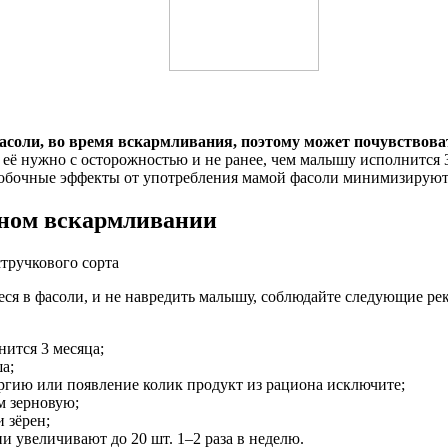
соли, во время вскармливания, поэтому может почувствоват
ь её нужно с осторожностью и не ранее, чем малышу исполнится 
побочные эффекты от употребления мамой фасоли минимизируют
дном вскармливании
тручкового сорта
ся в фасоли, и не навредить малышу, соблюдайте следующие ре
нится 3 месяца;
а;
ергию или появление колик продукт из рациона исключите;
м зерновую;
 зёрен;
 увеличивают до 20 шт. 1–2 раза в неделю.