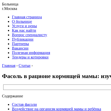
Больница
г.Москва
Главная страница
О больнице
Услуги и цены
Как нас найти
Вопрос специалисту
Публикации
Партнеры
Вакансии
Полезная информация
Тендеры и котировки
Главная
›
Статьи
›
Фасоль в рационе кормящей мамы: изуч
Содержание
Состав фасоли
Воздействие на организм кормящей мамы и ребёнка