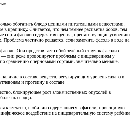
тью
 только обогатить блюдо ценными питательными веществами,
 в крапинку. Считается, что чем темнее расцветка бобов, тем
вые сорта фасоли содержат вещества, препятствующие усвоению
. Проблема частично решается, если замочить фасоль в воде на
фасоль. Она представляет собой зелёный стручок фасоли с
в — они реже провоцируют проблемы с пищеварением у
 по сравнению с зерновыми сортами, значительно меньше.
 наличие в составе веществ, регулирующих уровень сахара в
глеводам и протеину в составе.
ество, блокирующее рост злокачественных опухолей в
болезнь сердца.
бая клетчатка, в обилии содержащиеся в фасоли, провоцирую
пецифическое воздействие на пищеварительную систему ребёнка