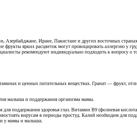
, Азербайджане, Иране, Пакистане и других восточных странах
кие фрукты ярких расцветок могут провоцировать аллергию у г
циалисты рекомендуют индивидуально подходить к вопросу о то
таминах и ценных питательных веществах. Гранат — фрукт, отл
ития малыша и поддержания организма мамы.
м для поддержания здоровья глаз. Витамин В9 (фолиевая кислота
ивостоять вирусам в периоды простуд. Калий необходим для под
ии у мамы и малыша.