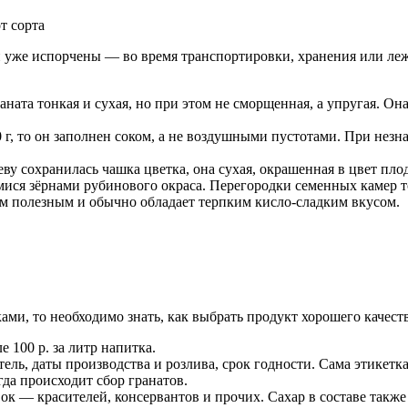
т сорта
и уже испорчены — во время транспортировки, хранения или леж
ната тонкая и сухая, но при этом не сморщенная, а упругая. Она
00 г, то он заполнен соком, а не воздушными пустотами. При не
ву сохранилась чашка цветка, она сухая, окрашенная в цвет плод
ися зёрнами рубинового окраса. Перегородки семенных камер то
ым полезным и обычно обладает терпким кисло-сладким вкусом.
ми, то необходимо знать, как выбрать продукт хорошего качест
 100 р. за литр напитка.
ль, даты производства и розлива, срок годности. Сама этикетка
гда происходит сбор гранатов.
ок — красителей, консервантов и прочих. Сахар в составе также