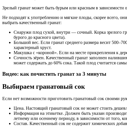
Зрелый гранат может быть бурым или красным в зависимости о
Не подходят к употреблению и мягкие плоды, скорее всего, он
выбрать качественный гранат:
Снаружи плод сухой, внутри — сочный. Корка зрелого гра
бурого до красного цвета).
Большой вес. Если гранат среднего размера весит 500–7
характерный хруст.
Макушка с «короной». Если на месте прикрепления к дере
Сочность зёрен. Качественный гранат заполнен налившим
может содержать до 60% сока. Такой плод считается сам
Видео: как почистить гранат за 3 минуты
Выбираем гранатовый сок
Если нет возможности приготовить гранатовый сок своими рука
Цена. Настоящий гранатовый сок не может стоить дешевле
Информация на этикетке. Должен быть указан производите
летнему или осеннему периоду, в зависимости от того, ко
Состав. Качественный сок не содержит химических добав