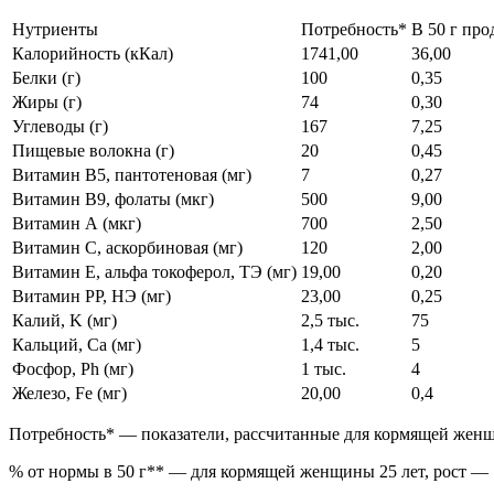
Нутриенты
Потребность*
В 50 г про
Калорийность (кКал)
1741,00
36,00
Белки (г)
100
0,35
Жиры (г)
74
0,30
Углеводы (г)
167
7,25
Пищевые волокна (г)
20
0,45
Витамин В5, пантотеновая (мг)
7
0,27
Витамин В9, фолаты (мкг)
500
9,00
Витамин А (мкг)
700
2,50
Витамин C, аскорбиновая (мг)
120
2,00
Витамин Е, альфа токоферол, ТЭ (мг)
19,00
0,20
Витамин РР, НЭ (мг)
23,00
0,25
Калий, K (мг)
2,5 тыс.
75
Кальций, Ca (мг)
1,4 тыс.
5
Фосфор, Ph (мг)
1 тыс.
4
Железо, Fe (мг)
20,00
0,4
Потребность* — показатели, рассчитанные для кормящей женщин
% от нормы в 50 г** — для кормящей женщины 25 лет, рост — 1