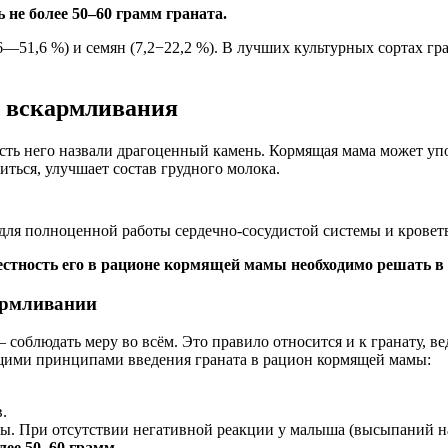
не более 50–60 грамм граната.
6—51,6 %) и семян (7,2−22,2 %). В лучших культурных сортах гр
о вскармливания
сть него назвали драгоценный камень. Кормящая мама может упот
иться, улучшает состав грудного молока.
для полноценной работы сердечно-сосудистой системы и кровет
естность его в рационе кормящей мамы необходимо решать в
армливании
соблюдать меру во всём. Это правило относится и к гранату, в
ющими принципами введения граната в рацион кормящей мамы:
.
асы. При отсутствии негативной реакции у малыша (высыпаний н
лее 50–60 грамм.