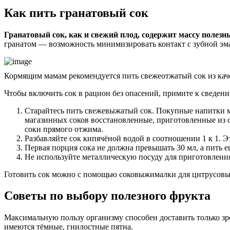
Как пить гранатовый сок
Гранатовый сок, как и свежий плод, содержит массу полезны
гранатом — возможность минимизировать контакт с зубной эмал
Кормящим мамам рекомендуется пить свежеотжатый сок из кач
Чтобы включить сок в рацион без опасений, примите к сведе
Старайтесь пить свежевыжатый сок. Покупные напитки мо
магазинных соков восстановленные, приготовленные из 
соки прямого отжима.
Разбавляйте сок кипячёной водой в соотношении 1 к 1. Э
Первая порция сока не должна превышать 30 мл, а пить ег
Не используйте металлическую посуду для приготовления 
Готовить сок можно с помощью соковыжималки для цитрусовых
Советы по выбору полезного фрукта
Максимальную пользу организму способен доставить только зре
имеются тёмные, гнилостные пятна.