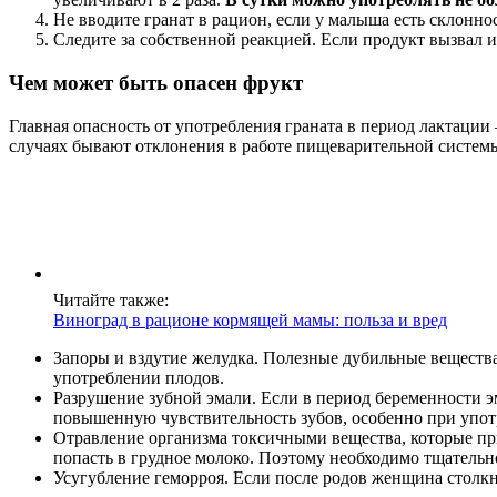
Не вводите гранат в рацион, если у малыша есть склоннос
Следите за собственной реакцией. Если продукт вызвал и
Чем может быть опасен фрукт
Главная опасность от употребления граната в период лактации
случаях бывают отклонения в работе пищеварительной систем
Читайте также:
Виноград в рационе кормящей мамы: польза и вред
Запоры и вздутие желудка. Полезные дубильные веществ
употреблении плодов.
Разрушение зубной эмали. Если в период беременности 
повышенную чувствительность зубов, особенно при упот
Отравление организма токсичными вещества, которые пр
попасть в грудное молоко. Поэтому необходимо тщатель
Усугубление геморроя. Если после родов женщина столкн