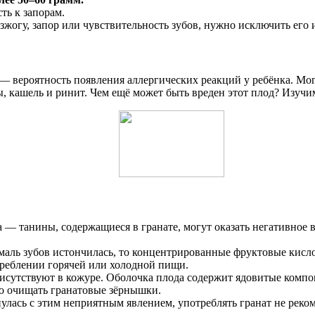
ть к запорам.
зжогу, запор или чувствительность зубов, нужно исключить его 
 — вероятность появления аллергических реакций у ребёнка. Мо
ы, кашель и ринит. Чем ещё может быть вреден этот плод? Изу
а — танины, содержащиеся в гранате, могут оказать негативное
эмаль зубов истончилась, то концентрированные фруктовые кисл
реблении горячей или холодной пищи.
исутствуют в кожуре. Оболочка плода содержит ядовитые компо
но очищать гранатовые зёрнышки.
улась с этим неприятным явлением, употреблять гранат не реком