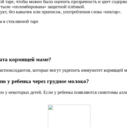
ной таре, чтобы можно было оценить прозрачность и цвет содерж
бутыли «опломбирована» защитной плёнкой.
кт, без кавычек или приписок, употребления слова «нектар».
м в стеклянной таре
ната кормящей маме?
антиоксидантов, которые могут укрепить иммунитет кормящей ма
ю у ребенка через грудное молоко?
ю у некоторых детей. Если у ребенка появляются симптомы аллер