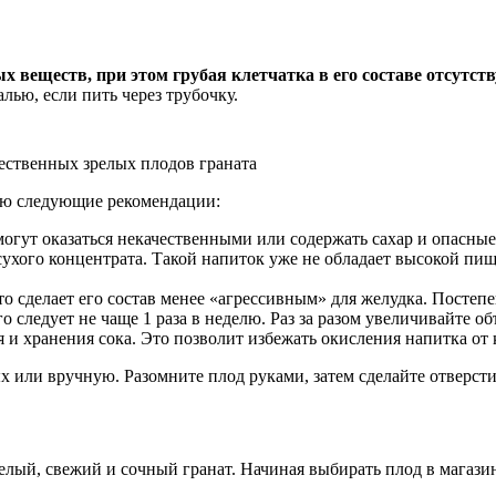
х веществ, при этом грубая клетчатка в его составе отсутств
ью, если пить через трубочку.
ественных зрелых плодов граната
нию следующие рекомендации:
гут оказаться некачественными или содержать сахар и опасные
сухого концентрата. Такой напиток уже не обладает высокой п
то сделает его состав менее «агрессивным» для желудка. Постеп
о следует не чаще 1 раза в неделю. Раз за разом увеличивайте об
и хранения сока. Это позволит избежать окисления напитка от 
 или вручную. Разомните плод руками, затем сделайте отверст
лый, свежий и сочный гранат. Начиная выбирать плод в магазине