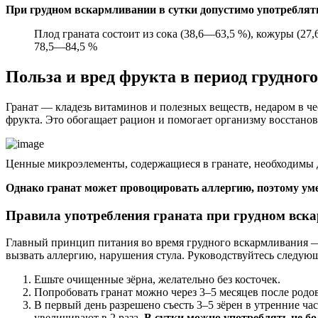
При грудном вскармливании в сутки допустимо употреблять 
Плод граната состоит из сока (38,6—63,5 %), кожуры (27,
78,5—84,5 %
Польза и вред фрукта в период грудног
Гранат — кладезь витаминов и полезных веществ, недаром в че
фрукта. Это обогащает рацион и помогает организму восстанов
Ценные микроэлементы, содержащиеся в гранате, необходимы 
Однако гранат может провоцировать аллергию, поэтому ум
Правила употребления граната при грудном вск
Главный принцип питания во время грудного вскармливания — 
вызвать аллергию, нарушения стула. Руководствуйтесь следу
Ешьте очищенные зёрна, желательно без косточек.
Попробовать гранат можно через 3–5 месяцев после родов
В первый день разрешено съесть 3–5 зёрен в утренние ч
увеличивают в 2 раза.
В сутки можно употреблять не бо