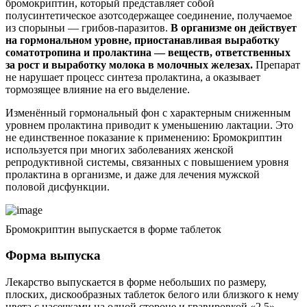
бромокриптин, который представляет собой
полусинтетическое азотсодержащее соединение, получаемое
из спорыньи — грибов-паразитов.
В организме он действует
на гормональном уровне, приостанавливая выработку
соматотропина и пролактина — веществ, ответственных
за рост и выработку молока в молочных железах.
Препарат
не нарушает процесс синтеза пролактина, а оказывает
тормозящее влияние на его выделение.
Изменённый гормональный фон с характерным сниженным
уровнем пролактина приводит к уменьшению лактации. Это
не единственное показание к применению: Бромокриптин
используется при многих заболеваниях женской
репродуктивной системы, связанных с повышением уровня
пролактина в организме, и даже для лечения мужской
половой дисфункции.
Бромокриптин выпускается в форме таблеток
Форма выпуска
Лекарство выпускается в форме небольших по размеру,
плоских, дискообразных таблеток белого или близкого к нему
цвета с насечками на одной стороне и гравировкой «2,5» —