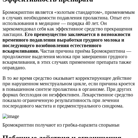
Бромокриптин является «золотым стандартом», применяемым
в случаях необходимости подавления пролактина. Опыт его
использования в медицине — порядка 40 лет. Он
зарекомендовал себя как эффективное средство прекращения
лактации.
Его преимущество заключается в возможности
временного подавления выработки грудного молока и
последующего возобновления естественного
вскармливания.
Частая причина приёма Бромокриптина —
продолжение выделения молока при завершении грудного
вскармливания, в этих случаях применение препарата также
оправдано.
В то же время средство оказывает корректирующее действие
при нарушенном менструальном цикле, если причина кроется
в повышенном синтезе пролактина в организме. При других
формах бесплодия он неэффективен. Лекарственное средство
показало ограниченную результативность при лечении
послеродового мастита и предменструального синдрома.
Бромокриптин получают из грибка-паразита спорыньи
Побочные действия и ограничения