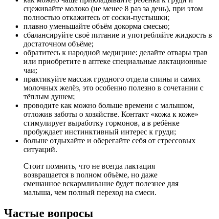
сцеживайте молоко (не менее 8 раз за день), при этом
полностью откажитесь от соски-пустышки;
плавно уменьшайте объём докорма смесью;
сбалансируйте своё питание и употребляйте жидкость в
достаточном объёме;
обратитесь к народной медицине: делайте отвары трав
или приобретите в аптеке специальные лактационные
чаи;
практикуйте массаж грудного отдела спины и самих
молочных желёз, это особенно полезно в сочетании с
тёплым душем;
проводите как можно больше времени с малышом,
отложив заботы о хозяйстве. Контакт «кожа к коже»
стимулирует выработку гормонов, а в ребёнке
пробуждает инстинктивный интерес к груди;
больше отдыхайте и оберегайте себя от стрессовых
ситуаций.
Стоит помнить, что не всегда лактация
возвращается в полном объёме, но даже
смешанное вскармливание будет полезнее для
малыша, чем полный переход на смеси.
Частые вопросы