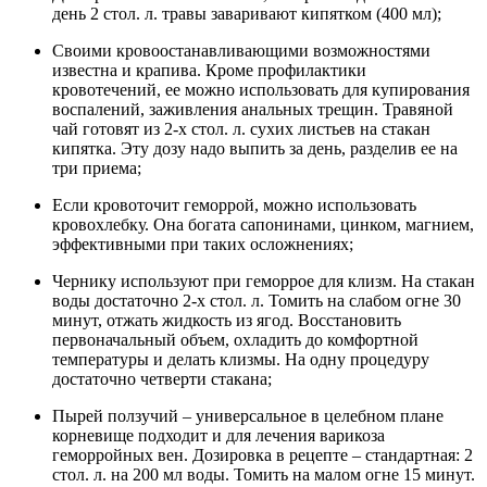
день 2 стол. л. травы заваривают кипятком (400 мл);
Своими кровоостанавливающими возможностями
известна и крапива. Кроме профилактики
кровотечений, ее можно использовать для купирования
воспалений, заживления анальных трещин. Травяной
чай готовят из 2-х стол. л. сухих листьев на стакан
кипятка. Эту дозу надо выпить за день, разделив ее на
три приема;
Если кровоточит геморрой, можно использовать
кровохлебку. Она богата сапонинами, цинком, магнием,
эффективными при таких осложнениях;
Чернику используют при геморрое для клизм. На стакан
воды достаточно 2-х стол. л. Томить на слабом огне 30
минут, отжать жидкость из ягод. Восстановить
первоначальный объем, охладить до комфортной
температуры и делать клизмы. На одну процедуру
достаточно четверти стакана;
Пырей ползучий – универсальное в целебном плане
корневище подходит и для лечения варикоза
геморройных вен. Дозировка в рецепте – стандартная: 2
стол. л. на 200 мл воды. Томить на малом огне 15 минут.