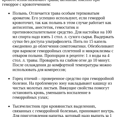
геморрое с кровотечением:
Полынь. Отличается трава особым терпковатым
ароматом. Его успешно используют, если геморрой
кровоточит, так как полынь в этом случае работает как
антисептик, анестетик, гемостатик и
противовоспалительное средство. Для настойки на 100
мл спирта надо взять 1 стол. л. сухого сырья. Выдержать
сутки без доступа ультрафиолета. Пить по 15 капель
ежедневно до облегчения симптоматики. Обезболивают
при варикозе геморройных сплетений и микроклизмы с
отваром полыни. Пропорции в рецепте: 1 л воды на 4
стол. л. травы. Проварить на слабом огне до 10 минут.
После охлаждения до комфортной температуры можно
использовать для компрессов;
Горец птичий – проверенное средство при геморройной
болезни. На проблемную зону накладывают кашицу из
чистых молотых листьев. Вяжущие свойства помогут
остановить кровь, уменьшить воспаление в
геморройных узлах;
Тысячелистник при кровянистых выделениях,
связанных с геморройной болезнью, принимают внутрь.
Для приготовления напитка, который надо выпить за 1