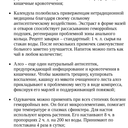
кишечные кровотечения;
Календула полюбилась приверженцам нетрадиционной
медицины благодаря своему сильному
антисептическому воздействию. Экстракт в форме мазей
и отваров способствует рассасыванию геморройных
подушек, регенерации проблемной зоны анального
кольца. Рецепт заварки – стандартный: 1 ч. л. сырья на
стакан воды. После нескольких примочек самочувствие
больного заметно улучшается. Напиток можно пить как
чай в любом количестве;
Алоэ – еще один натуральный антисептик,
предупреждающий инфицирование и кровотечения в
кишечнике. Чтобы заживить трещину, купировать
воспаление, кашицу из мякоти очищенного листа алоэ
прикладывают к проблемному месту в виде компресса,
фиксируя его марлей и поддерживающей повязкой;
Одуванчик можно применять при всех степенях болезни
геморройных вен. Он богат микроэлементами, помогает
при температуре и спазмах сфинктера. Для настоя
используют корень растения. Его настаивают 8 ч. в
пропорциях 2 ч. л. на 200 мл воды. Принимают по
полстакана 4 раза в сутки;