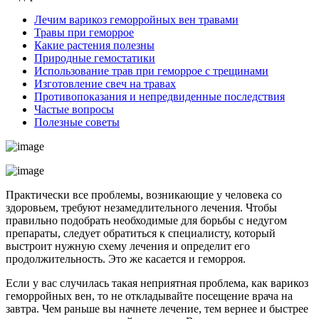
Лечим варикоз геморройных вен травами
Травы при геморрое
Какие растения полезны
Природные гемостатики
Использование трав при геморрое с трещинами
Изготовление свеч на травах
Противопоказания и непредвиденные последствия
Частые вопросы
Полезные советы
Практически все проблемы, возникающие у человека со
здоровьем, требуют незамедлительного лечения. Чтобы
правильно подобрать необходимые для борьбы с недугом
препараты, следует обратиться к специалисту, который
выстроит нужную схему лечения и определит его
продолжительность. Это же касается и геморроя.
Если у вас случилась такая неприятная проблема, как варикоз
геморройных вен, то не откладывайте посещение врача на
завтра. Чем раньше вы начнете лечение, тем вернее и быстрее