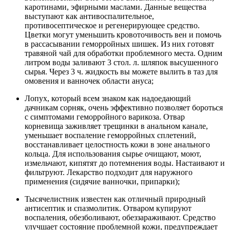
каротинами, эфирными маслами. Данные вещества
выступают как антивоспалительное,
противосептическое и регенерирующее средство.
Цветки могут уменьшить кровоточивость вен и помочь
в рассасывании геморройных шишек. Из них готовят
травяной чай для обработки проблемного места. Одним
литром воды заливают 3 стол. л. шляпок высушенного
сырья. Через 3 ч. жидкость вы можете вылить в таз для
омовения и ванночек области ануса;
Лопух, который всем знаком как надоедающий
дачникам сорняк, очень эффективно позволяет бороться
с симптомами геморройного варикоза. Отвар
корневища заживляет трещинки в анальном канале,
уменьшает воспаление геморройных сплетений,
восстанавливает целостность кожи в зоне анального
кольца. Для использования сырье очищают, моют,
измельчают, кипятят до потемнения воды. Настаивают и
фильтруют. Лекарство подходит для наружного
применения (сидячие ванночки, припарки);
Тысячелистник известен как отличный природный
антисептик и спазмолитик. Отваром купируют
воспаления, обезболивают, обеззараживают. Средство
улучшает состояние проблемной кожи, предупреждает