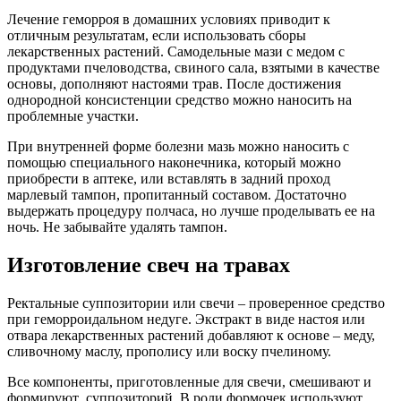
Лечение геморроя в домашних условиях приводит к
отличным результатам, если использовать сборы
лекарственных растений. Самодельные мази с медом с
продуктами пчеловодства, свиного сала, взятыми в качестве
основы, дополняют настоями трав. После достижения
однородной консистенции средство можно наносить на
проблемные участки.
При внутренней форме болезни мазь можно наносить с
помощью специального наконечника, который можно
приобрести в аптеке, или вставлять в задний проход
марлевый тампон, пропитанный составом. Достаточно
выдержать процедуру полчаса, но лучше проделывать ее на
ночь. Не забывайте удалять тампон.
Изготовление свеч на травах
Ректальные суппозитории или свечи – проверенное средство
при геморроидальном недуге. Экстракт в виде настоя или
отвара лекарственных растений добавляют к основе – меду,
сливочному маслу, прополису или воску пчелиному.
Все компоненты, приготовленные для свечи, смешивают и
формируют суппозиторий. В роли формочек используют