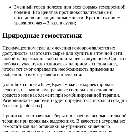
Змеиный горец полезен при всех формах геморройной
болезни. Его ценят за противовоспалительные и
восстанавливающие возможности. Кратность приема
травяного чая – 3 раза в сутки;
Природные гемостатики
Преимуществом трав для лечения геморроя является их
доступность: заготовить сырье или купить в аптечной сети
любой набор можно свободно и за невысокую цену. Однако в
любом случае нужно записаться на прием к специалисту,
чтобы тот смог определить необходимость применения
выбранного вами травяного препарата.
[color-box color=»white»]Врач сможет откорректировать
лечение, назначив вам травяные составы как основное
средство или как элемент при комбинированной терапии.
Разновидность растений будет определяться исходя из стадии
болезни.[/color-box]
Прописывают травяные сборы и в качестве вспомогательной
терапии при кровяных выделениях. В качестве натуральных
гемостатиков для остановки внутреннего кишечного
кровотечения назначают травы, активные именно при