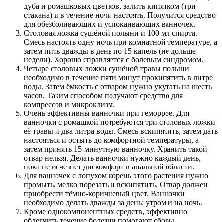
дуба и ромашковых цветков, залить кипятком (три
стакана) и в течение ночи настоять. Получится средство
для обезболивающих и успокаивающих ванночек.
Столовая ложка сушёной полыни и 100 мл спирта.
Смесь настоять одну ночь при комнатной температуре, а
затем пить дважды в день по 15 капель (не дольше
недели). Хорошо справляется с болевым синдромом.
Четыре столовых ложки сушёной травы полыни
необходимо в течение пяти минут прокипятить в литре
воды. Затем ёмкость с отваром нужно укутать на шесть
часов. Таким способом получают средство для
компрессов и микроклизм.
Очень эффективны ванночки при геморрое. Для
ванночки с ромашкой потребуются три столовых ложки
её травы и два литра воды. Смесь вскипятить, затем дать
настояться и остыть до комфортной температуры, а
затем принять 15-минутную ванночку. Хранить такой
отвар нельзя. Делать ванночки нужно каждый день,
пока не исчезнет дискомфорт в анальной области.
Для ванночек с лопухом корень этого растения нужно
промыть, мелко порезать и вскипятить. Отвар должен
приобрести тёмно-коричневый цвет. Ванночки
необходимо делать дважды за день: утром и на ночь.
Кроме однокомпонентных средств, эффективно
облегчить течение болезни помогают сборы.