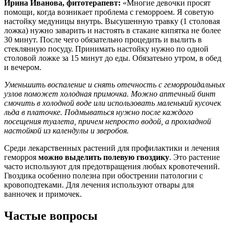
Ирина Иванова, фитотерапевт:
«Многие девочки просят
помощи, когда возникает проблема с геморроем. Я советую
настойку медуницы внутрь. Высушенную травку (1 столовая
ложка) нужно заварить и настоять в стакане кипятка не более
30 минут. После чего обязательно процедить и вылить в
стеклянную посуду. Принимать настойку нужно по одной
столовой ложке за 15 минут до еды. Обязатеьно утром, в обед
и вечером.
Уменьшить воспаление и снять отечность с геморроидальных
узлов поможет холодная примочка. Можно аптечный бинт
смочить в холодной воде или использовать маленький кусочек
льда в платочке. Подмываться нужно после каждого
посещения туалета, причем непросто водой, а прохладной
настойкой из календулы и зверобоя.
Среди лекарственных растений для профилактики и лечения
геморроя
можно выделить полевую гвоздику
. Это растение
часто используют для предотвращения любых кровотечений.
Гвоздика особенно полезна при обострении патологии с
кровоподтеками. Для лечения используют отвары для
ванночек и примочек.
Частые вопросы