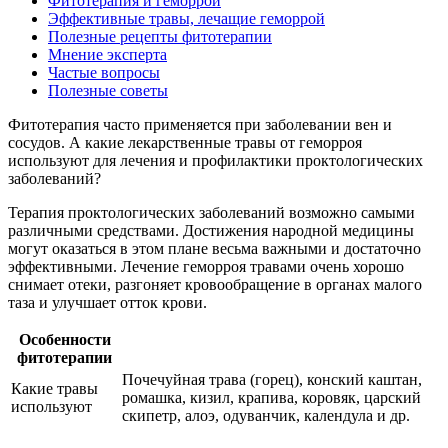
Фитотерапия и геморрой
Эффективные травы, лечащие геморрой
Полезные рецепты фитотерапии
Мнение эксперта
Частые вопросы
Полезные советы
Фитотерапия часто применяется при заболевании вен и
сосудов. А какие лекарственные травы от геморроя
используют для лечения и профилактики проктологических
заболеваний?
Терапия проктологических заболеваний возможно самыми
различными средствами. Достижения народной медицины
могут оказаться в этом плане весьма важными и достаточно
эффективными. Лечение геморроя травами очень хорошо
снимает отеки, разгоняет кровообращение в органах малого
таза и улучшает отток крови.
Особенности
фитотерапии
Почечуйная трава (горец), конский каштан,
Какие травы
ромашка, кизил, крапива, коровяк, царский
используют
скипетр, алоэ, одуванчик, календула и др.