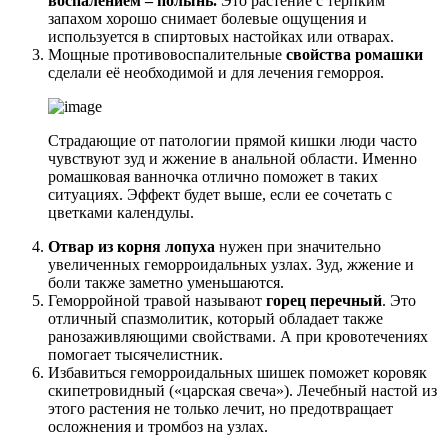
воспалением – полынь.
Это растение с терпким
запахом хорошо снимает болевые ощущения и
используется в спиртовых настойках или отварах.
Мощные противовоспалительные
свойства ромашки
сделали её необходимой и для лечения геморроя.
Страдающие от патологии прямой кишки люди часто
чувствуют зуд и жжение в анальной области. Именно
ромашковая ванночка отлично поможет в таких
ситуациях. Эффект будет выше, если ее сочетать с
цветками календулы.
Отвар из корня лопуха
нужен при значительно
увеличенных геморроидальных узлах. Зуд, жжение и
боли также заметно уменьшаются.
Геморройной травой называют
горец перечный
. Это
отличный спазмолитик, который обладает также
ранозаживляющими свойствами. А при кровотечениях
помогает тысячелистник.
Избавиться геморроидальных шишек поможет коровяк
скипетровидный («царская свеча»). Лечебный настой из
этого растения не только лечит, но предотвращает
осложнения и тромбоз на узлах.