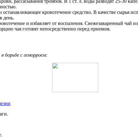
ови, рассасывания тромбов. В 1 ст. л. воды разводят 25-30 капе
лностью.
станавливающее кровотечение средство. В качестве сырья использ
в день.
вотечение и избавляет от воспаления. Свежезаваренный чай из 3
орцию чая готовят непосредственно перед приемом.
 борьбе с геморроем:
лезни
аги.
.