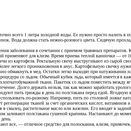
чно всего 1 литра холодной воды. Ее нужно просто налить в по
пинок. Вода должна стать нежно-розового цвета. Сидячую прох
рения заболевания в сочетании с приемом травяных препаратов
рый применяют для клизм. Время приема теплой ванночки — от 10
вечи из картофеля. Ректальную свечу выстругивают из сырой с
более легкого проникновения в анус. Картофельную свечку нужн
ужно обмакнуть в мед. Остатки легко выходят при натуживании и
роцедура со льдом. Обычный кубик льда, который имеется в ка
хлопчатобумажной ткани. Пакетик со льдом поместить между яг
ечение. Долго держать нельзя, так как можно заработать уролог
ндуют пить трижды в день по полстакана перед едой. Ягодную к
ользовать по-разному. Например, пить по столовой ложке натощ
т регенерации тканей за счет органических кислот, витаминов и
в в смалец, растительное масло или вазелин. Его вводят в задни
ком заливают полстакана сушеной крапивы. Настаивают до моме
день.
ают все, — отличное средство для полоскания, клизм, примочек.