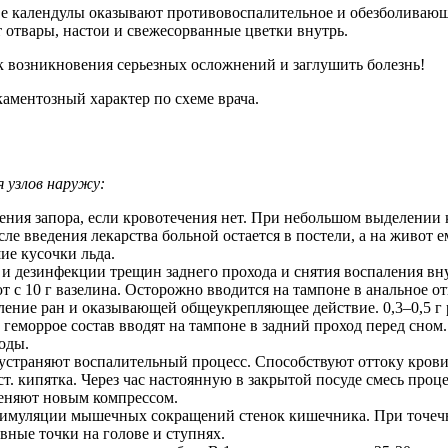
ве календулы оказывают противовоспалительное и обезболивающ
 отвары, настои и свежесорванные цветки внутрь.
к возникновения серьезных осложнений и заглушить болезнь!
аментозный характер по схеме врача.
 узлов наружу:
ения запора, если кровотечения нет. При небольшом выделении к
 введения лекарства больной остается в постели, а на живот ем
ие кусочки льда.
 и дезинфекции трещин заднего прохода и снятия воспаления вн
 с 10 г вазелина. Осторожно вводится на тампоне в анальное отв
вление ран и оказывающей общеукрепляющее действие. 0,3–0,5
геморрое состав вводят на тампоне в задний проход перед сно
воды.
 устраняют воспалительный процесс. Способствуют оттоку кро
 1 ст. кипятка. Через час настоянную в закрытой посуде смесь п
меняют новым компрессом.
тимуляции мышечных сокращений стенок кишечника. При точечн
вные точки на голове и ступнях.