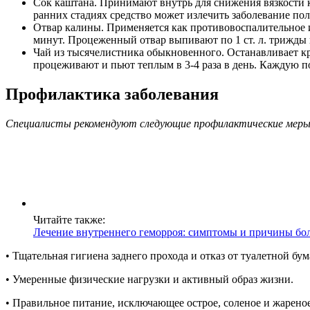
Сок каштана. Принимают внутрь для снижения вязкости кр
ранних стадиях средство может излечить заболевание по
Отвар калины. Применяется как противовоспалительное и о
минут. Процеженный отвар выпивают по 1 ст. л. трижды 
Чай из тысячелистника обыкновенного. Останавливает кро
процеживают и пьют теплым в 3-4 раза в день. Каждую п
Профилактика заболевания
Специалисты рекомендуют следующие профилактические меры в
Читайте также:
Лечение внутреннего геморроя: симптомы и причины бо
• Тщательная гигиена заднего прохода и отказ от туалетной бум
• Умеренные физические нагрузки и активный образ жизни.
• Правильное питание, исключающее острое, соленое и жареное