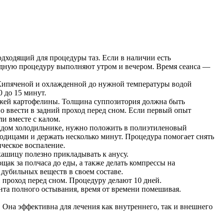
дходящий для процедуры таз. Если в наличии есть
ладную процедуру выполняют утром и вечером. Время сеанса —
. Кипяченой и охлажденной до нужной температуры водой
 до 15 минут.
вежей картофелины. Толщина суппозитория должна быть
о ввести в задний проход перед сном. Если первый опыт
ли вместе с калом.
ждом холодильнике, нужно положить в полиэтиленовый
одицами и держать несколько минут. Процедура помогает снять
ическое воспаление.
ашицу полезно прикладывать к анусу.
ак за полчаса до еды, а также делать компрессы на
 дубильных веществ в своем составе.
й проход перед сном. Процедуру делают 10 дней.
нта полного остывания, время от времени помешивая.
 Она эффективна для лечения как внутреннего, так и внешнего