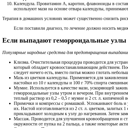
Календула. Провитамин А, каротин, флавоноиды в соста
используют мази на основе отвара календулы, принимают
Терапия в домашних условиях может существенно снизить рис
Если поставили диагноз, то лечение должно носить медик
Если выпадают геморроидальные узлы
Популярные народные средства для предотвращения выпадания
Клизма. Очистительная процедура проводится для устран
который обладает кровоостанавливающим действием. После
следует ничего есть, вместо питья можно глотать небольш
Мазь из цветков календулы. Применяется для заживления
настойки из 10 г календулы и 100 г 70% спирта смешивают
Мумие. Используется в качестве мази, ускоряющей зажи
геморроидальные узлы утром и вечером. При внутреннем 
теплый раствор из 0,2 – 0,5 г мумие и 2 ст. л. кипяченой 
Примочки и компрессы с ромашкой. Успокаивают боль и
их. Настой изготавливается из 2 ст. л. цветков, залитых
прикладывают холодным к узлу до нагревания. Затем за
Массаж. Проводится для улучшения кровообращения и с
окружности от пупка на 2 пальца, а также некоторые акти