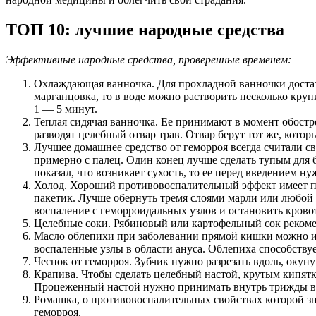
ТОП 10: лучшие народные средства
Эффективные народные средства, проверенные временем:
Охлаждающая ванночка. Для прохладной ванночки достато
марганцовка, то в воде можно растворить несколько кру
1 — 5 минут.
Теплая сидячая ванночка. Ее принимают в момент обост
разводят целебный отвар трав. Отвар берут тот же, кото
Лучшее домашнее средство от геморроя всегда считали с
примерно с палец. Один конец лучше сделать тупым для 
показал, что возникает сухость, то ее перед введением н
Холод. Хороший противовоспалительный эффект имеет п
пакетик. Лучше обернуть тремя слоями марли или любой 
воспаление с геморроидальных узлов и остановить кровот
Целебные соки. Рябиновый или картофельный сок рекоме
Масло облепихи при заболевании прямой кишки можно исп
воспаленные узлы в области ануса. Облепиха способствуе
Чеснок от геморроя. Зубчик нужно разрезать вдоль, окуну
Крапива. Чтобы сделать целебный настой, крутым кипят
Процеженный настой нужно принимать внутрь трижды в 
Ромашка, о противовоспалительных свойствах которой зн
геморроя.