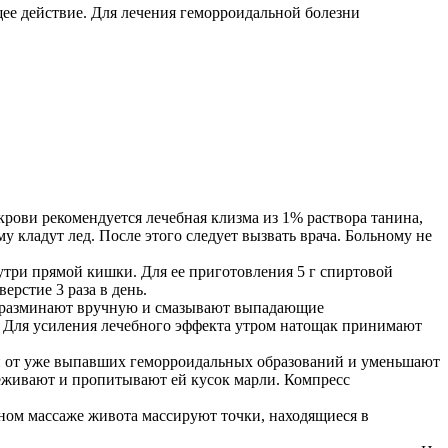
ее действие. Для лечения геморроидальной болезни
рови рекомендуется лечебная клизма из 1% раствора танина,
у кладут лед. После этого следует вызвать врача. Больному не
утри прямой кишки. Для ее приготовления 5 г спиртовой
ерстие 3 раза в день.
 г разминают вручную и смазывают выпадающие
м. Для усиления лечебного эффекта утром натощак принимают
ви от уже выпавших геморроидальных образований и уменьшают
роцеживают и пропитывают ей кусок марли. Компресс
ом массаже живота массируют точки, находящиеся в