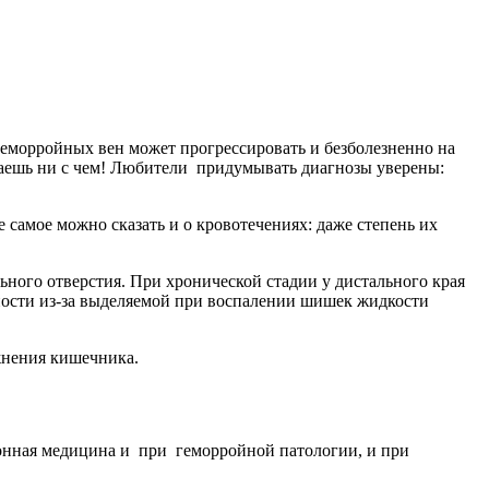
 геморройных вен может прогрессировать и безболезненно на
утаешь ни с чем! Любители придумывать диагнозы уверены:
 самое можно сказать и о кровотечениях: даже степень их
ьного отверстия. При хронической стадии у дистального края
ности из-за выделяемой при воспалении шишек жидкости
жнения кишечника.
ионная медицина и при геморройной патологии, и при