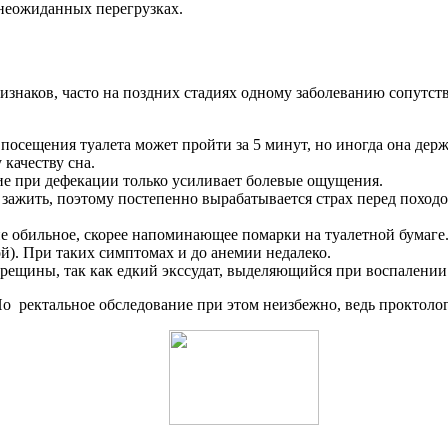
 неожиданных перегрузках.
аков, часто на поздних стадиях одному заболеванию сопутствуе
посещения туалета может пройти за 5 минут, но иногда она дер
качеству сна.
е при дефекации только усиливает болевые ощущения.
зажить, поэтому постепенно вырабатывается страх перед поход
 обильное, скорее напоминающее помарки на туалетной бумаге.
й). При таких симптомах и до анемии недалеко.
рещины, так как едкий экссудат, выделяющийся при воспалении
Но ректальное обследование при этом неизбежно, ведь проктолог