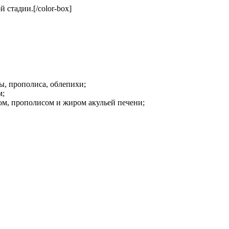
 стадии.[/color-box]
ы, прополиса, облепихи;
м;
ом, прополисом и жиром акульей печени;