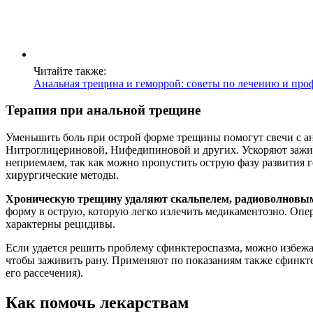
Читайте также:
Анальная трещина и геморрой: советы по лечению и про
Терапия при анальной трещине
Уменьшить боль при острой форме трещины помогут свечи с 
Нитроглицериновой, Нифедипиновой и других. Ускоряют зажив
неприемлем, так как можно пропустить острую фазу развития г
хирургические методы.
Хроническую трещину удаляют скальпелем, радиоволновым
форму в острую, которую легко излечить медикаментозно. Опер
характерны рецидивы.
Если удается решить проблему сфинктероспазма, можно избежа
чтобы заживить рану. Применяют по показаниям также сфинкт
его рассечения).
Как помочь лекарствам