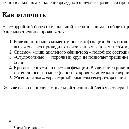
ткани в анальном канале повреждаются нечасто, разве что при
Как отличить
У геморройной болезни и анальной трещины немало общих призн
Анальная трещина проявляется:
Болезненностью в момент и после дефекации. Боль после 
выражена, это приводит к психогенным запорам, плохому 
Спазмом мышц анального сфинктера – подобное состояни
«Стулобоязнью» – порочный круг не позволяет трещинке 
боли.
Кровотечениями во время дефекации. Выделение крови не
интенсивнее и темнее (венозная кровь темнее капиллярно
Жжение и зуд – характерный симптом геморроидальной т
Больше всего пациенты с анальной трещиной боятся осмотра. 
Читайте также: