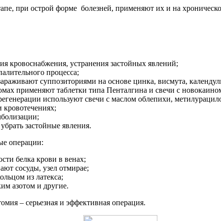
тапе, при острой форме болезней, применяют их и на хронической
ия кровоснабжения, устранения застойных явлений;
алительного процесса;
араживают суппозиториями на основе цинка, висмута, календул
мах применяют таблетки типа Пенталгина и свечи с новокаино
регенерации используют свечи с маслом облепихи, метилурацил
и кровотечениях;
мболизации;
убрать застойные явления.
ые операции:
сти белка крови в венах;
ают сосуды, узел отмирае;
ольцом из латекса;
им азотом и другие.
омия – серьезная и эффективная операция.