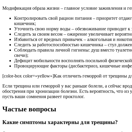
Модификация образа жизни – главное условие заживления и ге
Контролировать свой рацион питания – приоритет отдаю
кишечник;
Уточнить свою норму воды – обезвоживание приводит к 
Следить за своим весом – ожирение увеличивает вероятн
Избавиться от вредных привычек – алкогольная и никоти
Следить за работоспособностью кишечника – стул долж
Соблюдать правила личной гигиены: душ вместо туалетн
свечи);
Дефицит мобильности восполнять посильной физической
Провоцирующие факторы (дисбактериоз, кишечные инфек
[color-box color=»yellow»]Как отличить геморрой от трещины для
Если трещина или геморрой у вас раньше болели, а сейчас вро
обострения при хронизации болезни. Есть вероятность, что из
пусть ваши сомнения развеет проктолог.
Частые вопросы
Какие симптомы характерны для трещины?