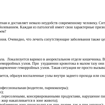
тная и доставляет немало неудобств современному человеку. Си
леванием. Каждая из патологий имеет свои характерные призна
оем?
ния. Очевидно, что лечить сопутствующие заболевания также це
ала. Локализуется варикоз в аноректальном отделе кишечника. 
еморройных узлов. При ухудшении кровотока в малом тазу они 
ащемление геморройных узлов. Такая ситуация не просто вызыва
вается, образуя воспаленные узлы внутри заднего прохода или 
рофессиональная (водители, парикмахеры);
);
 пересолеными, консервированными продуктами, нарушение пит
жир накапливается в зоне живота);
блемную зону происходит как при диарее, так и при запорах);