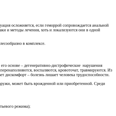
туация осложняется, если геморрой сопровождается анальной
ки и методы лечения, хоть и локализуются они в одной
лесообразно в комплексе.
В его основе – дегенеративно-дистрофические нарушения
перенаполняются, воспаляются, кровоточат, травмируются. Из
ет дискомфорт – болезнь лишает человека трудоспособности.
снаружи, может быть врожденной или приобретенной. Среди
ьевого режима);