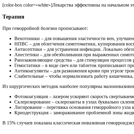
[color-box color=»white»]Лекарства эффективны на начальном э
Терапия
При геморройной болезни прописывают:
Венотоники – для повышения эластичности вен, улучшен
НПВС – для облегчения симптоматики, купирования восп
Антисептики – для устранения инфекции. Локально обезз
Анестетики – для обезболивания при выраженных симпто
Ранозаживляющие средства – для стимуляции процессов 
Гемостатики – в виде свеч или таблеток прописывают пр
Антикоагулянты – для разжижения крови при угрозе тро
Слабительные – чтобы нормализовать работу кишечника, 
Из хирургических методик наиболее популярны малоинвазивн
Фотокоагуляция – лазером ускоряют скорость свертываемо
Склерозирование – склерозанты в узлах буквально склеив
Лигирование – перетяжка основания геморройного узла к
Криодеструкция – замораживание проблемной зоны жидк
В 15% случаев показана классическая инвазивная геморроидэкт