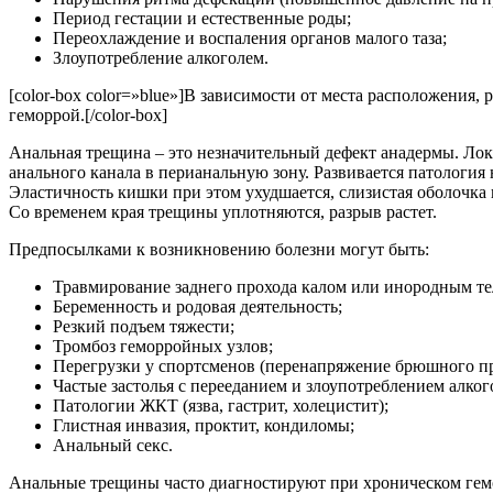
Период гестации и естественные роды;
Переохлаждение и воспаления органов малого таза;
Злоупотребление алкоголем.
[color-box color=»blue»]В зависимости от места расположени
геморрой.[/color-box]
Анальная трещина – это незначительный дефект анадермы. Лок
анального канала в перианальную зону. Развивается патология
Эластичность кишки при этом ухудшается, слизистая оболочка 
Со временем края трещины уплотняются, разрыв растет.
Предпосылками к возникновению болезни могут быть:
Травмирование заднего прохода калом или инородным т
Беременность и родовая деятельность;
Резкий подъем тяжести;
Тромбоз геморройных узлов;
Перегрузки у спортсменов (перенапряжение брюшного пр
Частые застолья с перееданием и злоупотреблением алког
Патологии ЖКТ (язва, гастрит, холецистит);
Глистная инвазия, проктит, кондиломы;
Анальный секс.
Анальные трещины часто диагностируют при хроническом гемор