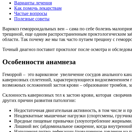
Варианты лечения
Как помочь лекарствам
Частые вопросы
Полезные советы
Варикоз геморроидальных вен – сама по себе болезнь малоприя
трещиной, еще одним распространенным проктологическим забо
области. Так почему же мы так часто путаем трещину с геморр
Точный диагноз поставит проктолог после осмотра и обследова
Особенности анамнеза
Геморрой – это варикозное увеличение сосудов анального кан
кавернозных сплетений, характеризующиеся видоизменением г
возможных осложнений застоя крови – образование тромбов, з
Склонность кавернозных тел к застою крови, которая сворачи
других причин развития патологии:
Недостаточная двигательная активность, в том числе и п
Неадекватные мышечные нагрузки (спортсмены, грузчики
Вредные пищевые привычки (злоупотребление жирными,
Лишний вес (абдоминальное ожирение, когда внутренний 
Нарушения ритма дефекации (повышенное давление на про