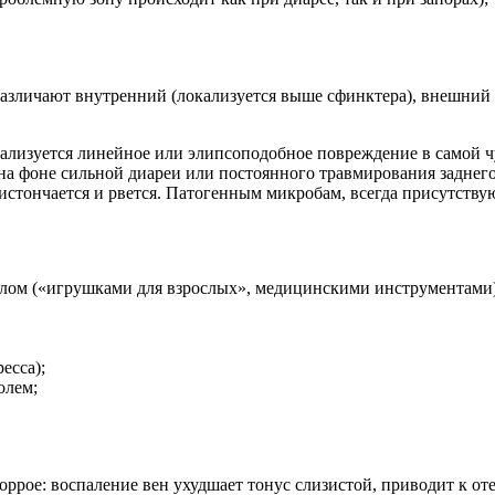
я, различают внутренний (локализуется выше сфинктера), внешн
ализуется линейное или элипсоподобное повреждение в самой чу
 на фоне сильной диареи или постоянного травмирования заднег
истончается и рвется. Патогенным микробам, всегда присутству
елом («игрушками для взрослых», медицинскими инструментами)
есса);
олем;
рое: воспаление вен ухудшает тонус слизистой, приводит к оте