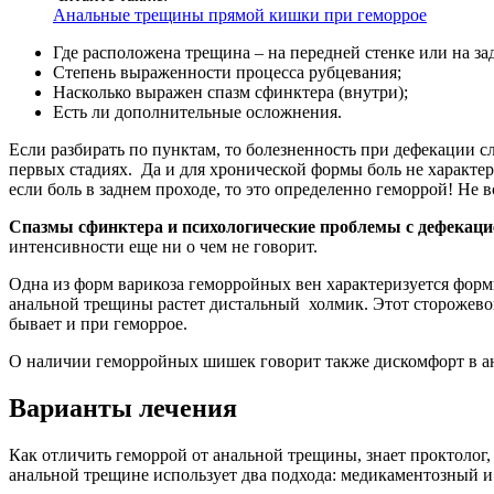
Анальные трещины прямой кишки при геморрое
Где расположена трещина – на передней стенке или на за
Степень выраженности процесса рубцевания;
Насколько выражен спазм сфинктера (внутри);
Есть ли дополнительные осложнения.
Если разбирать по пунктам, то болезненность при дефекации сл
первых стадиях. Да и для хронической формы боль не характе
если боль в заднем проходе, то это определенно геморрой! Не в
Спазмы сфинктера и психологические проблемы с дефекацие
интенсивности еще ни о чем не говорит.
Одна из форм варикоза геморройных вен характеризуется форми
анальной трещины растет дистальный холмик. Этот сторожево
бывает и при геморрое.
О наличии геморройных шишек говорит также дискомфорт в а
Варианты лечения
Как отличить геморрой от анальной трещины, знает проктолог
анальной трещине использует два подхода: медикаментозный и