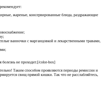
рекомендует:
 жирные, жареные, консервированные блюда, раздражающие
ровоснабжение;
ну;
теплые ванночки с марганцовкой и лекарственными травами,
ями;
 болезнь не проходит.[/color-box]
оятельно! Таким способом проявляются периоды ремиссии и
рмируется свищ прямой кишки. Так что не расслабляйтесь,