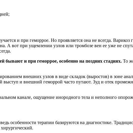
дней;
учается и при геморрое. Но проявляется она не всегда. Варикоз
рна. А вот при ущемлении узлов или тромбозе вен ее уже не сп
сегда.
й бывают и при геморрое, особенно на поздних стадиях.
То же
рованием внешних узлов в виде складок (выростов) в зоне анал
й выступ и внешний геморрой часто путают. Зуд и отек промеж
нальном канале, ощущение инородного тела и неполного опоро
, ведь особенности терапии базируются на диагностике. Традиц
 хирургический.