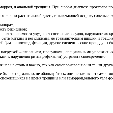
морроя, и анальной трещины. При любом диагнозе проктолог по
т молочно-растительной диете, исключающей острые, соленые,
запорам;
ость рецидивов;
новая зависимости ухудшают состояние сосудов, нарушают их к
ен быть мягким и регулярным, не травмирующим шишки и трещи
ой бумаги после дефекации, другие гигиенические процедуры (
 нагрузкой – плаванием, прогулками, специальными упражнени
ции, нарушения ритма дефекации) устранять своевременно.
 нас не столь и важно, так как самопроизвольно ни та, ни другая
де бы все нормально, не обольщайтесь: они не заживают самост
 успокоившихся на время трещины или геморроидального узла фо