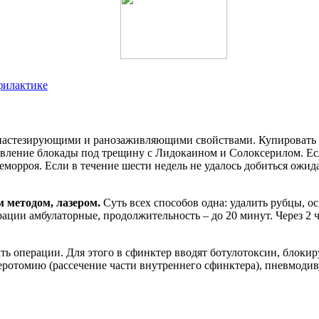
филактике
анастезирующими и ранозаживляющими свойствами. Купировать
ление блокады под трещину с Лидокаином и Солоксерилом. Есл
еморроя. Если в течение шести недель не удалось добиться ожи
 методом, лазером.
Суть всех способов одна: удалить рубцы, о
ации амбулаторные, продолжительность – до 20 минут. Через 2 
ть операции. Для этого в сфинктер вводят ботулотоксин, блоки
еротомию (рассечение части внутреннего сфинктера), пневмоди