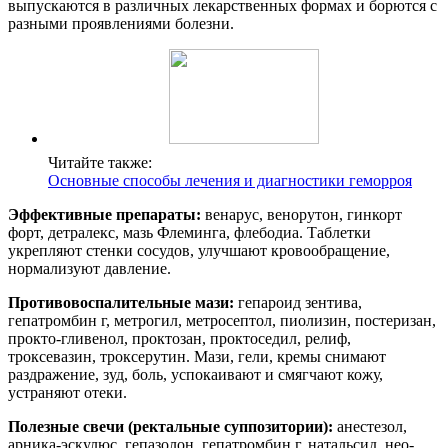
выпускаются в различных лекарственных формах и борются с
разными проявлениями болезни.
Читайте также:
Основные способы лечения и диагностики геморроя
Эффективные препараты:
венарус, венорутон, гинкорт
форт, детралекс, мазь Флеминга, флебодиа. Таблетки
укрепляют стенки сосудов, улучшают кровообращение,
нормализуют давление.
Противовоспалительные мази:
гепароид зентива,
гепатромбин г, метрогил, метросептол, пиолизин, постеризан,
прокто-гливенол, проктозан, проктоседил, релиф,
троксевазин, троксерутин. Мази, гели, кремы снимают
раздражение, зуд, боль, успокаивают и смягчают кожу,
устраняют отеки.
Полезные свечи (ректальные суппозитории):
анестезол,
арника-эскулюс, гепазолон, гепатромбин г, натальсид, нео-