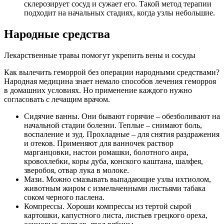
склерозирует сосуд и сужает его. Такой метод терапии
подходит на начальных стадиях, когда узлы небольшие.
Народные средства
Лекарственные травы помогут укрепить вены и сосуды
Как вылечить геморрой без операции народными средствами?
Народная медицина знает немало способов лечения геморроя
в домашних условиях. Но применение каждого нужно
согласовать с лечащим врачом.
Сидячие ванны. Они бывают горячие – обезболивают на
начальной стадии болезни. Теплые – снимают боль,
воспаление и зуд. Прохладные – для снятия раздражения
и отеков. Применяют для ванночек раствор
марганцовки, настои ромашки, болотного аира,
кровохлебки, коры дуба, конского каштана, шалфея,
зверобоя, отвар лука в молоке.
Мази. Можно смазывать выпадающие узлы ихтиолом,
животным жиром с измельченными листьями табака
соком черного паслена.
Компрессы. Хороши компрессы из тертой сырой
картошки, капустного листа, листьев грецкого ореха,