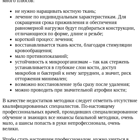
много плюсов:
не нужно наращивать костную ткань;
лечение по индивидуальным характеристикам. Для
сокращения срока приживления и обеспечения
равномерной нагрузки будут подбираться конструкции,
отличающиеся по форме, длине и резьбе;
короткий процесс лечения;
восстанавливается ткань кости, благодаря стимуляции
кровообращения;
мало противопоказаний;
устойчивость к микроорганизмам – так как стержень
устанавливается в глубокие слои кости, доступ
микробов и бактерий к нему затруднен, а значит, риск
отторжения минимален;
возможно восстановление зуба сразу после удаления;
можно проводить при значительной атрофии кости;
В качестве недостатков методики следует отметить отсутствие
квалифицированных специалистов. По-настоящему
профессиональных врачей, проходивших специализированное
обучение и знающих все нюансы базальной методики, очень
мало, а шансы попасть в руки непрофессионала, очень
велики.
Чтобы стать настоящим профессионалом, нужно учиться в