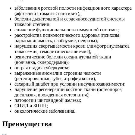
заболевания ротовой полости инфекционного характера
(афтозный стоматит, гингивит);
болезни дыхательной и сердечнососудистой системы
тяжелой степени;
снижение функциональности иммунной системы;
расстройства психологического здоровья (психозы,
наркозависимость, слабоумие, неврозы);
нарушения свертываемости крови (лимфогранулематоз,
талассемия, гемолитическая анемия);
ревматические болезни соединительной ткани
(волчанка, склеродермия);
острая стадия туберкулеза;
выраженные аномалии строения челюсти
(ретенированные зубы, атрофия кости);
сахарный диабет при условии инсулинозависимости;
нарушение регенерации костной ткани (остеопороз,
дисплазия, врожденная остеопатия);
патологии щитовидной железы;
СПИД и ЗППП;
онкологические заболевания.
Преимущества