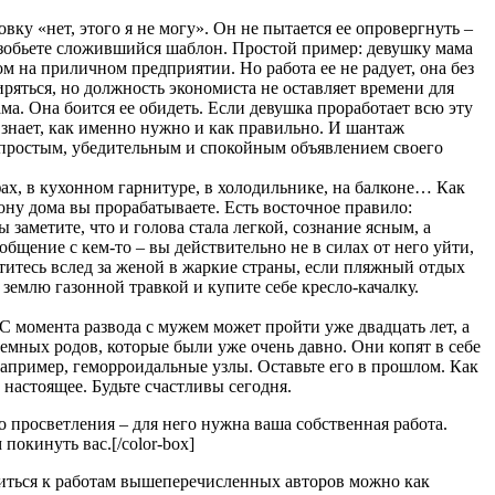
овку «нет, этого я не могу». Он не пытается ее опровергнуть –
разобьете сложившийся шаблон. Простой пример: девушку мама
м на приличном предприятии. Но работа ее не радует, она без
ряться, но должность экономиста не оставляет времени для
ама. Она боится ее обидеть. Если девушка проработает всю эту
а знает, как именно нужно и как правильно. И шантаж
л простым, убедительным и спокойным объявлением своего
фах, в кухонном гарнитуре, в холодильнике, на балконе… Как
зону дома вы прорабатываете. Есть восточное правило:
 заметите, что и голова стала легкой, сознание ясным, а
общение с кем-то – вы действительно не в силах от него уйти,
етитесь вслед за женой в жаркие страны, если пляжный отдых
е землю газонной травкой и купите себе кресло-качалку.
 момента развода с мужем может пройти уже двадцать лет, а
емных родов, которые были уже очень давно. Они копят в себе
 например, геморроидальные узлы. Оставьте его в прошлом. Как
 настоящее. Будьте счастливы сегодня.
о просветления – для него нужна ваша собственная работа.
окинуть вас.[/color-box]
оситься к работам вышеперечисленных авторов можно как