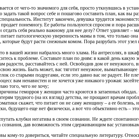
ается от чего-то значимого для себя, просто уткнувшись в устан
о задать такой вопрос себе и пошагово составить план, как вы 
пециальность. Институт закончен, девушка трудится экономисто
продает понемногу. Ее работы пользуются спросом и пора расши
 отдать себя реально важному для нее делу? Ответ удивляет – м
а питает патологическую уверенность мамы в том, что только он
 которые будут расти снежным комом. Пора разрубать этот узе
что в вашей жизни набралось много хлама. На антресолях, в шка
итесь к проблеме. Составьте план по дням: в какой день какую 
ам радости, расставайтесь с ней. Освободив дом от ненужного, вы
за свою жизнь. Быть может, вас тяготит ненужное, выматывающее 
ок со старыми подругами, если это давно вас не радует. Не пл
роцесс вам ненавистен и не хочется уже никакого урожая: засейт
аю того, чего не хочу;
ричины геморроя у женщин часто кроются в затаенных обидах. С
рям трудного (на их взгляд) детства, не прощают врачам пробл
соматики скажет, что питает он не саму женщину – а ее болезнь,
ки, будущего еще нет физически, а вот что объективно есть – это
аспутать клубки негатива в своем сознании. Не ждите спонтанног
а сознания, дав возможность этим сдерживающим вас установкам п
товы кому-то довериться, читайте специальную литературу. Отн