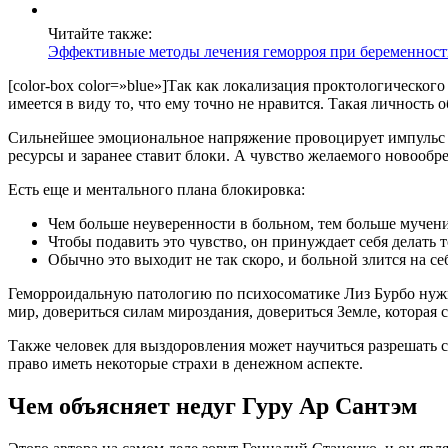
Читайте также:
Эффективные методы лечения геморроя при беременнос
[color-box color=»blue»]Так как локализация проктологического
имеется в виду то, что ему точно не нравится. Такая личность о
Сильнейшее эмоциональное напряжение провоцирует импульс по
ресурсы и заранее ставит блоки. А чувство желаемого новообре
Есть еще и ментального плана блокировка:
Чем больше неуверенности в больном, тем больше мучени
Чтобы подавить это чувство, он принуждает себя делать то
Обычно это выходит не так скоро, и больной злится на себ
Геморроидальную патологию по психосоматике Лиз Бурбо нужн
мир, довериться силам мироздания, довериться Земле, которая 
Также человек для выздоровления может научиться разрешать с
право иметь некоторые страхи в денежном аспекте.
Чем объясняет недуг Гуру Ар Сантэм