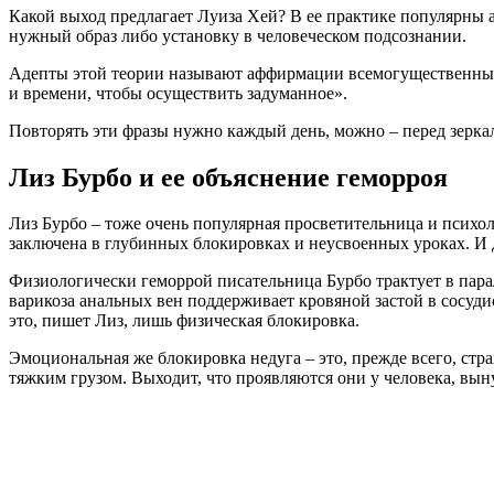
Какой выход предлагает Луиза Хей? В ее практике популярны
нужный образ либо установку в человеческом подсознании.
Адепты этой теории называют аффирмации всемогущественными
и времени, чтобы осуществить задуманное».
Повторять эти фразы нужно каждый день, можно – перед зерка
Лиз Бурбо и ее объяснение геморроя
Лиз Бурбо – тоже очень популярная просветительница и психол
заключена в глубинных блокировках и неусвоенных уроках. И 
Физиологически геморрой писательница Бурбо трактует в пара
варикоза анальных вен поддерживает кровяной застой в сосуд
это, пишет Лиз, лишь физическая блокировка.
Эмоциональная же блокировка недуга – это, прежде всего, стра
тяжким грузом. Выходит, что проявляются они у человека, вын