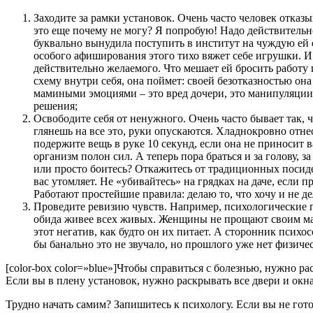
Заходите за рамки установок. Очень часто человек отказыв
это еще почему не могу? Я попробую! Надо действительн
буквально вынудила поступить в институт на чуждую ей с
особого афиширования этого тихо вяжет себе игрушки. И 
действительно желаемого. Что мешает ей бросить работу и
схему внутри себя, она поймет: своей безотказностью он
мамиными эмоциями – это вред дочери, это манипуляции,
решения;
Освободите себя от ненужного. Очень часто бывает так, 
глянешь на все это, руки опускаются. Хладнокровно отнес
подержите вещь в руке 10 секунд, если она не приносит в
организм полон сил. А теперь пора браться и за голову, 
или просто боитесь? Откажитесь от традиционных посидел
вас утомляет. Не «убивайтесь» на грядках на даче, если п
Работают простейшие правила: делаю то, что хочу и не дел
Проведите ревизию чувств. Например, психологические п
обида живее всех живых. Женщины не прощают своим мате
этот негатив, как будто он их питает. А сторонник психо
бы банально это не звучало, но прошлого уже нет физичес
[color-box color=»blue»]Чтобы справиться с болезнью, нужно р
Если вы в плену установок, нужно раскрывать все двери и окн
Трудно начать самим? Запишитесь к психологу. Если вы не го