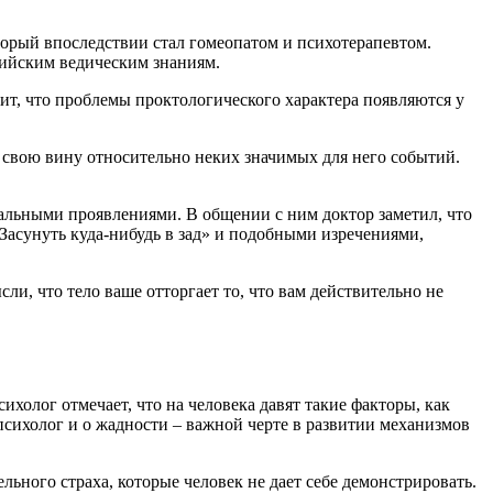
торый впоследствии стал гомеопатом и психотерапевтом.
ндийским ведическим знаниям.
рит, что проблемы проктологического характера появляются у
ет свою вину относительно неких значимых для него событий.
льными проявлениями. В общении с ним доктор заметил, что
Засунуть куда-нибудь в зад» и подобными изречениями,
ли, что тело ваше отторгает то, что вам действительно не
олог отмечает, что на человека давят такие факторы, как
 психолог и о жадности – важной черте в развитии механизмов
ьного страха, которые человек не дает себе демонстрировать.