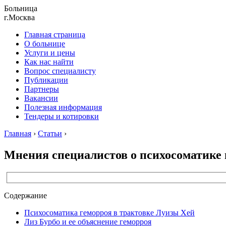
Больница
г.Москва
Главная страница
О больнице
Услуги и цены
Как нас найти
Вопрос специалисту
Публикации
Партнеры
Вакансии
Полезная информация
Тендеры и котировки
Главная
›
Статьи
›
Мнения специалистов о психосоматике
Содержание
Психосоматика геморроя в трактовке Луизы Хей
Лиз Бурбо и ее объяснение геморроя