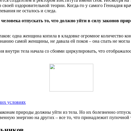
яется создателем и ректором Института имени себя. Несмотря на
тор своей оздоровительной теории. Когда-то у самого Геннадия 
левания не осталось и следа.
человека отпускать то, что должно уйти в силу законов при
аков: одна женщина копила в кладовке огромное количество кон
изнанию самой женщины, не давала ей покоя – она спать не могла
ия внутри тела начала со сбоями циркулировать, что отображал
них условиях
о законам природы должны уйти из тела. Но их болезненно отпуск
твенную энергию на других – все то, что принадлежит пупочной 
льников