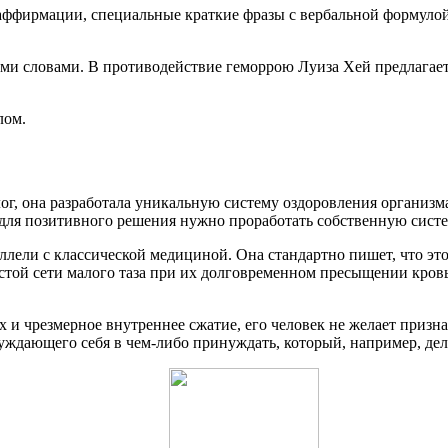
 аффирмации, специальные краткие фразы с вербальной формуло
 словами. В противодействие геморрою Луиза Хей предлагает 
лом.
ог, она разработала уникальную систему оздоровления организма
для позитивного решения нужно проработать собственную систем
ллели с классической медициной. Она стандартно пишет, что эт
истой сети малого таза при их долговременном пресыщении кров
х и чрезмерное внутреннее сжатие, его человек не желает призн
уждающего себя в чем-либо принуждать, который, например, дел