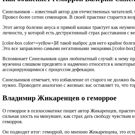
Синельников – известный автор для отечественных читателей. 
Провел более сотни семинаров. В своей практике старается во
Этот автор болезни ануса и прямой кишки трактует как неумен
личности, у которой есть деструктивный страх расставания с в
[color-box color=»yellow»]И такой выброс для него крайне бол
Это все заправлено самыми негативными эмоциями.[/color-box]
Вспоминает Синельников один любопытный случай: к нему пр
мужчина слишком предвзято и надменно относится к некоторым
ассоциирующимися с процессом дефекации.
Синельников отмечает, что избавление от старого не должно бы
нужно. Проводите аналогию с жизнью: вас оставляет то, что тор
Владимир Жикаренцев о геморрое
О геморрое в психосоматике пишет автор Жикаренцев, практич
сильная злость на минувшее, как страх дать свободу чувствам
геморроя.
Он подводит итог: геморрой, по мнению Жикаренцева, это есть