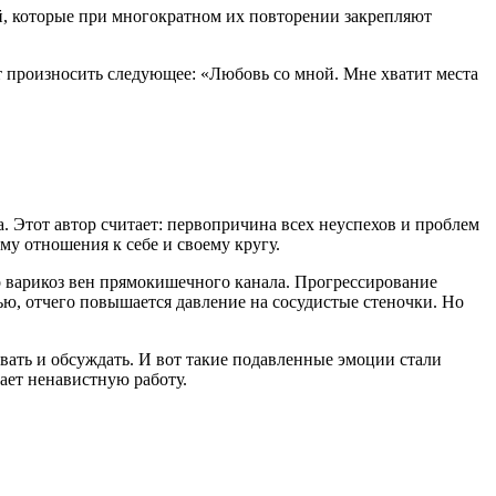
й, которые при многократном их повторении закрепляют
произносить следующее: «Любовь со мной. Мне хватит места
. Этот автор считает: первопричина всех неуспехов и проблем
у отношения к себе и своему кругу.
о варикоз вен прямокишечного канала. Прогрессирование
ью, отчего повышается давление на сосудистые стеночки. Но
авать и обсуждать. И вот такие подавленные эмоции стали
ает ненавистную работу.