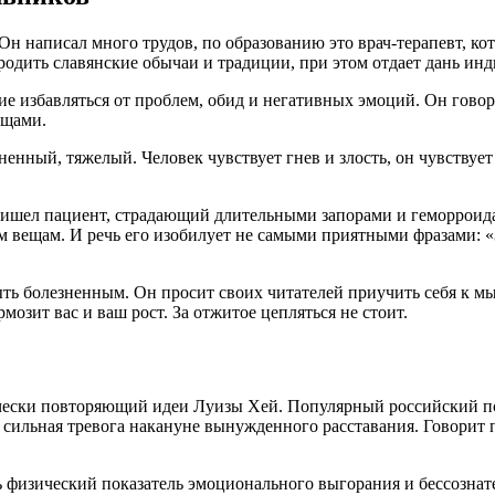
Он написал много трудов, по образованию это врач-терапевт, ко
зродить славянские обычаи и традиции, при этом отдает дань и
ие избавляться от проблем, обид и негативных эмоций. Он гово
ещами.
езненный, тяжелый. Человек чувствует гнев и злость, он чувству
ишел пациент, страдающий длительными запорами и геморроида
 вещам. И речь его изобилует не самыми приятными фразами: «
ть болезненным. Он просит своих читателей приучить себя к мыс
мозит вас и ваш рост. За отжитое цепляться не стоит.
ески повторяющий идеи Луизы Хей. Популярный российский псих
 и сильная тревога накануне вынужденного расставания. Говорит
 физический показатель эмоционального выгорания и бессознател