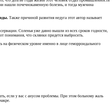
 то, что долгие годы жизни этот человек отдал промышленности
врачи нашли почечнокаменную болезнь, и тогда мужчина
роды.
Также причиной развития недуга этот автор называет
сервации. Соленья уже давно вышли из всех сроков годности,
 от понимания, что склянки придется выбросить.
ось на физическом уровне именно в лице геморроидального
ать, если у вас с анусом проблемы. При этом больному жаль
чакре.