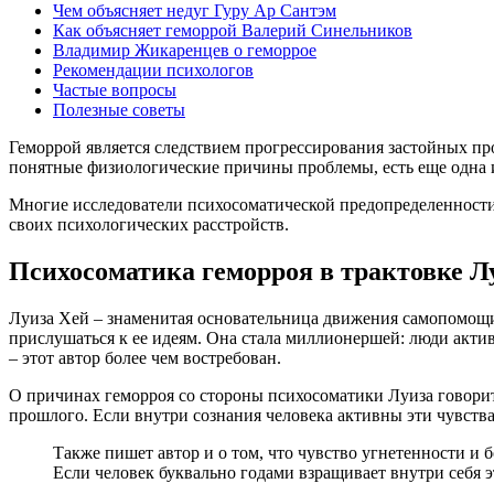
Чем объясняет недуг Гуру Ар Сантэм
Как объясняет геморрой Валерий Синельников
Владимир Жикаренцев о геморрое
Рекомендации психологов
Частые вопросы
Полезные советы
Геморрой является следствием прогрессирования застойных пр
понятные физиологические причины проблемы, есть еще одна и
Многие исследователи психосоматической предопределенности
своих психологических расстройств.
Психосоматика геморроя в трактовке 
Луиза Хей – знаменитая основательница движения самопомощи, 
прислушаться к ее идеям. Она стала миллионершей: люди акти
– этот автор более чем востребован.
О причинах геморроя со стороны психосоматики Луиза говорит
прошлого. Если внутри сознания человека активны эти чувства, 
Также пишет автор и о том, что чувство угнетенности и 
Если человек буквально годами взращивает внутри себя эт