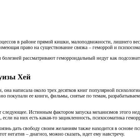
оцессов в районе прямой кишки, малоподвижности, лишнего веса
меющая право на существование связка – геморрой и психосома
 болезней рассматривают геморроидальный недуг как подсознат
Луизы Хей
она написала около трех десятков книг популярной психологии. 
вно покупали ее книги, фильмы, снятые по темам, разрабатыва
 следующее. Истинным фактором запуска механизмов этого недуг
если на них есть какая-то зацикленность, психосоматика геморро
боязнь дать свободу своим желаниям также находится в основе 
от негатив – диагноз, можно сказать, идет ему навстречу.