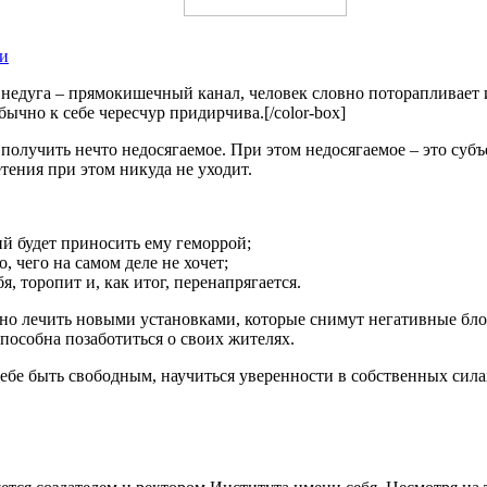
ти
 недуга – прямокишечный канал, человек словно поторапливает и 
бычно к себе чересчур придирчива.[/color-box]
лучить нечто недосягаемое. При этом недосягаемое – это субъе
тения при этом никуда не уходит.
й будет приносить ему геморрой;
, чего на самом деле не хочет;
я, торопит и, как итог, перенапрягается.
о лечить новыми установками, которые снимут негативные бло
способна позаботиться о своих жителях.
ебе быть свободным, научиться уверенности в собственных сила