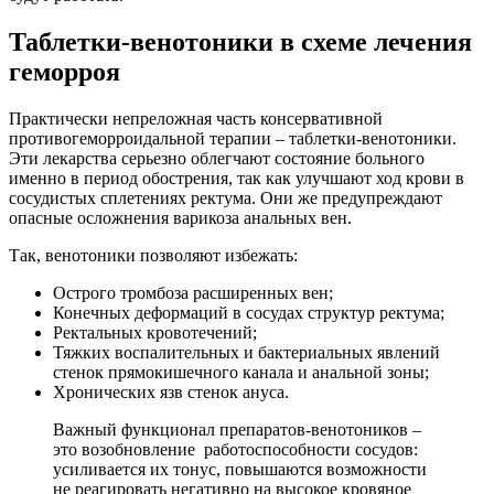
Таблетки-венотоники в схеме лечения
геморроя
Практически непреложная часть консервативной
противогеморроидальной терапии – таблетки-венотоники.
Эти лекарства серьезно облегчают состояние больного
именно в период обострения, так как улучшают ход крови в
сосудистых сплетениях ректума. Они же предупреждают
опасные осложнения варикоза анальных вен.
Так, венотоники позволяют избежать:
Острого тромбоза расширенных вен;
Конечных деформаций в сосудах структур ректума;
Ректальных кровотечений;
Тяжких воспалительных и бактериальных явлений
стенок прямокишечного канала и анальной зоны;
Хронических язв стенок ануса.
Важный функционал препаратов-венотоников –
это возобновление работоспособности сосудов:
усиливается их тонус, повышаются возможности
не реагировать негативно на высокое кровяное