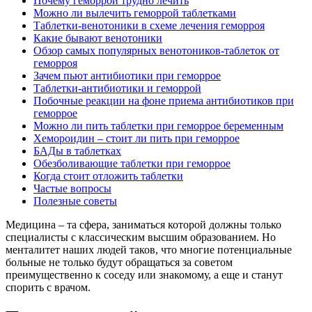
Почему геморрой трудно лечить
Можно ли вылечить геморрой таблетками
Таблетки-венотоники в схеме лечения геморроя
Какие бывают венотоники
Обзор самых популярных венотоников-таблеток от
геморроя
Зачем пьют антибиотики при геморрое
Таблетки-антибиотики и геморрой
Побочные реакции на фоне приема антибиотиков при
геморрое
Можно ли пить таблетки при геморрое беременным
Хемороидин – стоит ли пить при геморрое
БАДы в таблетках
Обезболивающие таблетки при геморрое
Когда стоит отложить таблетки
Частые вопросы
Полезные советы
Медицина – та сфера, заниматься которой должны только
специалисты с классическим высшим образованием. Но
менталитет наших людей таков, что многие потенциальные
больные не только будут обращаться за советом
преимущественно к соседу или знакомому, а еще и станут
спорить с врачом.