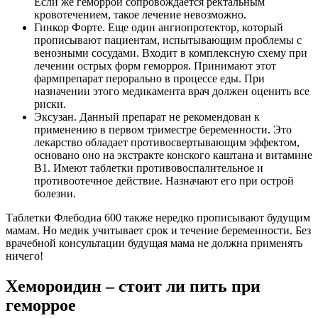
Если же геморрой сопровождается ректальным
кровотечением, такое лечение невозможно.
Гинкор Форте. Еще один ангиопротектор, который
прописывают пациентам, испытывающим проблемы с
венозными сосудами. Входит в комплексную схему при
лечении острых форм геморроя. Принимают этот
фармпрепарат перорально в процессе еды. При
назначении этого медикамента врач должен оценить все
риски.
Эксузан. Данный препарат не рекомендован к
применению в первом триместре беременности. Это
лекарство обладает противосвертывающим эффектом,
основано оно на экстракте конского каштана и витамине
В1. Имеют таблетки противовоспалительное и
противоотечное действие. Назначают его при острой
болезни.
Таблетки Флебодиа 600 также нередко прописывают будущим
мамам. Но медик учитывает срок и течение беременности. Без
врачебной консультации будущая мама не должна применять
ничего!
Хемороидин – стоит ли пить при
геморрое