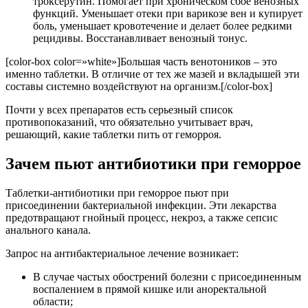
троксерутин. Помогает при хроническом сбое венозных
функций. Уменьшает отеки при варикозе вен и купирует
боль, уменьшает кровотечение и делает более редкими
рецидивы. Восстанавливает венозный тонус.
[color-box color=»white»]Большая часть венотоников – это
именно таблетки. В отличие от тех же мазей и вкладышей эти
составы системно воздействуют на организм.[/color-box]
Почти у всех препаратов есть серьезный список
противопоказаний, что обязательно учитывает врач,
решающий, какие таблетки пить от геморроя.
Зачем пьют антибиотики при геморрое
Таблетки-антибиотики при геморрое пьют при
присоединении бактериальной инфекции. Эти лекарства
предотвращают гнойный процесс, некроз, а также сепсис
анального канала.
Запрос на антибактериальное лечение возникает:
В случае частых обострений болезни с присоединенным
воспалением в прямой кишке или аноректальной
области;