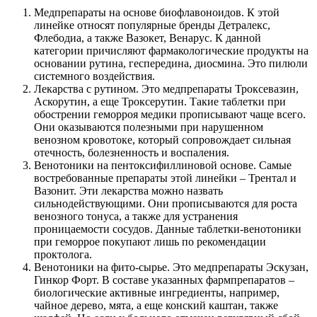
Медпрепараты на основе биофлавоноидов. К этой
линейке относят популярные бренды Детралекс,
Флебодиа, а также Вазокет, Венарус. К данной
категории причисляют фармакологические продукты на
основании рутина, геспередина, диосмина. Это пилюли
системного воздействия.
Лекарства с рутином. Это медпрепараты Троксевазин,
Аскорутин, а еще Троксерутин. Такие таблетки при
обострении геморроя медики прописывают чаще всего.
Они оказываются полезными при нарушенном
венозном кровотоке, который сопровождает сильная
отечность, болезненность и воспаления.
Венотоники на пентоксифиллиновой основе. Самые
востребованные препараты этой линейки – Трентал и
Вазонит. Эти лекарства можно назвать
сильнодействующими. Они прописываются для роста
венозного тонуса, а также для устранения
проницаемости сосудов. Данные таблетки-венотоники
при геморрое покупают лишь по рекомендации
проктолога.
Венотоники на фито-сырье. Это медпрепараты Эскузан,
Гинкор Форт. В составе указанных фармпрепаратов –
биологические активные ингредиенты, например,
чайное дерево, мята, а еще конский каштан, также