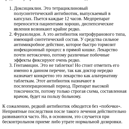
Доксициклин. Это тетрациклиновый
полусинтетический антибиотик, выпускаемый в
капсулах. Пьется каждые 12 часов. Медпрепарат
переносится пациентами хорошо, диспепсические
явления возникают крайне редко.
Фуразолидон. А это антибиотик нитрофуранового типа,
имеющий синтетический состав. У средства сильное
антимикробное действие, которое быстро тормозит
инфекционный процесс в прямой кишке. Лекарство
почти нетоксично, потому различные побочные
эффекты фиксируют очень редко.
Гентамицин. Это не таблетки! Но стоит отметить его
именно в данном перечне, так как доктор нередко
назначает конкретно это лекарство как альтернативу
таблеткам. Этот антибиотик назначают в
послеоперационный период. Препарат высокой
токсичности, потому только строгая схема, составленная
врачом, будет на пользу больному.
К сожалению, редкий антибиотик обходится без «побочки».
Неприятные последствия после такого лечения действительно
развиваются часто. Но, в основном, это случается при
бесконтрольном приеме либо утрате нормальной дозировки.