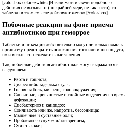
[color-box color=»white»]И если мази и свечи подобного
действия не вызывают (по крайней мере, не так часто), то
таблетки в этом смысле действуют жестко.[/color-box]
Побочные реакции на фоне приема
антибиотиков при геморрое
Таблетки и инъекции действительно могут не только помочь
организму предотвратить осложнения того или иного недуга,
но и вызывают нежелательные явления.
Так, побочные действия антибиотиков могут выражаться в
следующем:
Рвота и тошнота;
Диарея либо задержка стула;
Головная боль, мигрень, головокружения;
Слизистые, кровянистые и гнойные выделения во время
дефекации;
Дисбактериоз и кандидоз;
Сонливость или же, напротив, бессонница;
Мышечные и суставные боли;
Проблемы со слухом и/или зрением;
Сухость кожи;