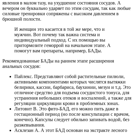
явления в малом тазу, на ухудшение состояния сосудов. А
вечером он буквально ударяет по этим сосудам, так как любые
силовые тренировки сопряжены с высоким давлением в
брюшной полости.
И женщин это касается в той же мере, что и
мужчин. Вот почему так важна система и
индивидуальный подход. С их помощью вы
притормозите геморрой на начальном этапе. А
помогут вам препараты, например, БАДы.
Рекомендованные БАДы на раннем этапе расширения
анальных сосудов:
Пайлекс. Представляют собой растительные пилюли,
активными компонентами которых числятся вытяжки
белирики, кассии, барбариса, баухинии, мезуи и т.д. Это
отличное средство для подъема сосудистого тонуса, для
устранения небольших отеков и воспалений, а также для
регуляции циркуляции крови в проблемных зонах.
Литовит В. Это фито-БАД, его можно пить даже в
гестационный период (но после консультации с врачом,
конечно). Капсулы следует обильно запивать водой, без
разжевывания.
Асклезан А. А этот БАД основан на экстракте лесного