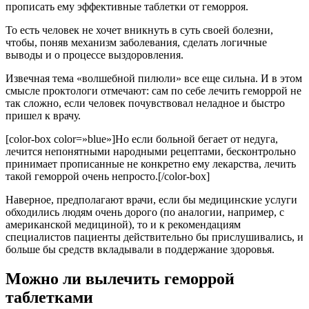
прописать ему эффективные таблетки от геморроя.
То есть человек не хочет вникнуть в суть своей болезни,
чтобы, поняв механизм заболевания, сделать логичные
выводы и о процессе выздоровления.
Извечная тема «волшебной пилюли» все еще сильна. И в этом
смысле проктологи отмечают: сам по себе лечить геморрой не
так сложно, если человек почувствовал неладное и быстро
пришел к врачу.
[color-box color=»blue»]Но если больной бегает от недуга,
лечится непонятными народными рецептами, бесконтрольно
принимает прописанные не конкретно ему лекарства, лечить
такой геморрой очень непросто.[/color-box]
Наверное, предполагают врачи, если бы медицинские услуги
обходились людям очень дорого (по аналогии, например, с
американской медициной), то и к рекомендациям
специалистов пациенты действительно бы прислушивались, и
больше бы средств вкладывали в поддержание здоровья.
Можно ли вылечить геморрой
таблетками