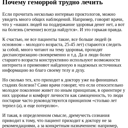
Почему геморрой трудно лечить
Если прочитать несколько интервью проктологов, можно
увидеть много общих наблюдений. Например, говорят врачи,
что у «наших людей на поддержание здоровья денег нет, а вот
на болезнь (лечение) всегда найдутся». И это горькая правда.
К счастью, не все пациенты такие, все больше людей (в
основном – молодого возраста, 25-45 лет) стараются следить
за собой, много читают на тему здоровья, проходят
диспансеризацию своевременно и т.д. Да и люди более
старшего возраста конструктивно используют возможности
интернета и применяют найденную в надежных источниках
информацию во благо своему телу и духу.
Но сколько тех, кто приходит к доктору уже на финишных
стадиях болезни? Сами врачи говорят, что если относительно
молодое поколение живет по иным принципам, в ориентире у
них здоровье и комфорт личности как самоценность, то люди
постарше часто руководствуются принципом «столько лет
терпел (а), и еще потерплю».
И такая, в определенном смысле, дремучесть сознания
приводит к тому, что пациент приходит к доктору не за
рекомендациями, а за конкретным назначением: например,