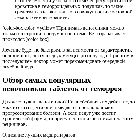
шалфей. Но если у больного отмечен регулярный сбой
кровотока в геморроидальных подушках, то такие
средства назначают только в совокупности с основной
лекарственной терапией.
[color-box color=»yellow»]Принимать венотоники можно
только по строгой, продуманной схеме. Ее разрабатывает
проктолог.[/color-box]
Лечение будет не быстрым, в зависимости от характеристик
болезни оно длится от двух месяцев до полугода. При этом в
последующем доктор может порекомендовать очередной
лечебный курс.
Обзор самых популярных
венотоников-таблеток от геморроя
Для чего нужны венотоники? Если обобщить их действие, то
можно сказать, что они замедляют и останавливают
прогрессирование болезни. А если недуг уже достиг
хронической формы, то прием венотоников снижает частоту
рецидивов.
Описание лучших медпрепаратов: