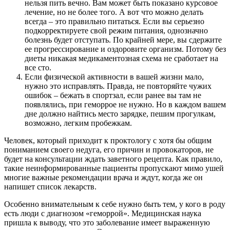
нельзя пить вечно. Вам может быть показано курсовое
лечение, но не более того. А вот что можно делать
всегда – это правильно питаться. Если вы серьезно
подкорректируете свой режим питания, однозначно
болезнь будет отступать. По крайней мере, вы сдержите
ее прогрессирование и оздоровите организм. Потому без
диеты никакая медикаментозная схема не сработает на
все сто.
Если физической активности в вашей жизни мало,
нужно это исправлять. Правда, не повторяйте чужих
ошибок – бежать в спортзал, если ранее вы там не
появлялись, при геморрое не нужно. Но в каждом вашем
дне должно найтись место зарядке, пешим прогулкам,
возможно, легким пробежкам.
Человек, который приходит к проктологу с хотя бы общим
пониманием своего недуга, его причин и провокаторов, не
будет на консультации ждать заветного рецепта. Как правило,
такие неинформированные пациенты пропускают мимо ушей
многие важные рекомендации врача и ждут, когда же он
напишет список лекарств.
Особенно внимательным к себе нужно быть тем, у кого в роду
есть люди с диагнозом «геморрой». Медицинская наука
пришла к выводу, что это заболевание имеет выраженную