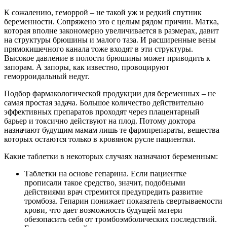
К сожалению, геморрой – не такой уж и редкий спутник
беременности. Сопряжено это с целым рядом причин. Матка,
которая вполне закономерно увеличивается в размерах, давит
на структуры брюшины и малого таза. И расширенные вены
прямокишечного канала тоже входят в эти структуры.
Высокое давление в полости брюшины может приводить к
запорам. А запоры, как известно, провоцируют
геморроидальный недуг.
Подбор фармакологической продукции для беременных – не
самая простая задача. Большое количество действительно
эффективных препаратов проходят через плацентарный
барьер и токсично действуют на плод. Потому доктора
назначают будущим мамам лишь те фармпрепараты, вещества
которых остаются только в кровяном русле пациентки.
Какие таблетки в некоторых случаях назначают беременным:
Таблетки на основе гепарина. Если пациентке
прописали такое средство, значит, подобными
действиями врач стремится предупредить развитие
тромбоза. Гепарин понижает показатель свертываемости
крови, что дает возможность будущей матери
обезопасить себя от тромбоэмболических последствий.