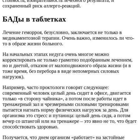
стоимость, избирательность лечебного результата, и
сохраненный риск аллерго-реакций.
БАДы в таблетках
Лечение геморроя, безусловно, заключается не только в
медикаментозной терапии. Очень важно, изменилось ли что-
то в образе жизни больного.
На начальных этапах недуга очень многое можно
корректировать не только грамотно подобранным лечением,
но и диетой, отказом от малоподвижного образа жизни (и в
тоже время, без перебора в виде непомерных силовых
нагрузок).
Например, часто проктологи говорят следующее:
современный человек целый день сидит в офисе, двигается
только «в сторону чайника», а потом после работы идет в
тренажерный зал и чрезмерными силовыми тренировками
пытается нагнать норму физических нагрузок за день. Для
организма это стресс и путаница: целый день сидя, а потом
вечер со штангой или на тренажере – это явно не то, что будет
способствовать здоровью.
Получается, что днем организм «работает» на застойные