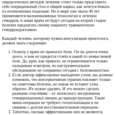
хирургических методов лечения: стоит только представить
себе операционный стол и общий наркоз, как хочется бежать
из поликлиники подальше. Но в мире уже около 40 лет
применяются малоинвазивные технологии в лечении
геморроя, и наши врачи не будут сегодня на второй стадии
болезни предлагать своему пациенту травматичную
геморроидэктомию.
Каждый человек, которому нужна консультация проктолога,
должен знать следующее:
Осмотр у врача не приносит боли. Он не длится очень
долго, и вам не придется стоять в какой-то немыслимой
позе. Да, врач, как правило, не ограничивается только
пальцевым осмотром, но инструментальное
обследование не сопряжено сегодня с болезненностью.
Если доктор зафиксировал выпадение узлов, вы должны
понимать, что консервативная терапия повлияет только
на симптомы болезни, но никак не вставит узлы
обратно. Их нужно удалять. И это можно сделать
разными способами – от латексного лигирования
геморроидальных шишек до криодеструкции. Такие
мини-операции не требуют госпитализации и не
связаны с долгим восстановительным периодом.
Таблетки, сколько эффективными они не являются,