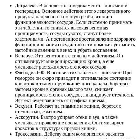
Детралекс. В основе этого медикамента – диосмин и
геспередин. Основное действие этого лекарственного
продукта нацелено на полную реабилитацию
функциональности сосудов. Если системно принимать
эти таблетки, то снизится высокая венозная
проницаемость, сосуды сузятся, станут более
эластичными. А постепенное восстановление здорового
функционирования сосудистой сети поможет устранить
застойные явления в венах и убрать воспаление.
Венарус. Это венотоник с сильным действием. Он
оптимизирует микроциркуляцию крови, а еще
уменьшает растяжимость стеночек сосудов.
Флебодиа 600. В основе этих таблеток – диосмин. При
геморрое он скоро приводит в оптимальное состояние
кровоток в тканях прямокишечного канала. Борется с
застоем крови в органах малого таза, снижает
проницаемость стенок сосудов, ликвидирует отечность.
Эффект будет зависеть от графика приема.
Эскузан. Работает на тиамине и эсцине, борется с
отечностью, жжением.
Аскорутин. Быстро убирает отеки и зуд, а также
уменьшает проявление воспаления. Оптимизирует
кровоток в структурах прямой кишки.
Троксевазин. Действующим компонентом значится