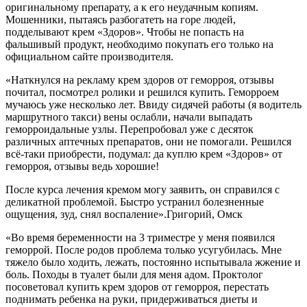
оригинальному препарату, а к его неудачным копиям.
Мошенники, пытаясь разбогатеть на горе людей,
подделывают крем «Здоров». Чтобы не попасть на
фальшивый продукт, необходимо покупать его только на
официальном сайте производителя.
«Наткнулся на рекламу крем здоров от геморроя, отзывы
почитал, посмотрел ролики и решился купить. Геморроем
мучаюсь уже несколько лет. Ввиду сидячей работы (я водитель
маршрутного такси) вены ослабли, начали выпадать
геморроидальные узлы. Перепробовал уже с десяток
различных аптечных препаратов, они не помогали. Решился
всё-таки приобрести, подумал: да куплю крем «Здоров» от
геморроя, отзывы ведь хорошие!
После курса лечения кремом могу заявить, он справился с
деликатной проблемой. Быстро устранил болезненные
ощущения, зуд, снял воспаление».
Григорий, Омск
«Во время беременности на 3 триместре у меня появился
геморрой. После родов проблема только усугубилась. Мне
тяжело было ходить, лежать, постоянно испытывала жжение и
боль. Походы в туалет были для меня адом. Проктолог
посоветовал купить крем здоров от геморроя, перестать
поднимать ребенка на руки, придерживаться диеты и