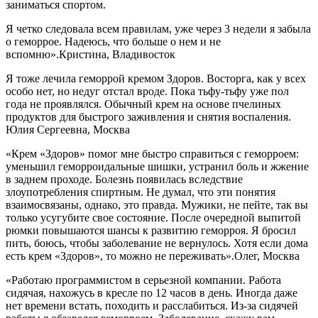
заниматься спортом.
Я четко следовала всем правилам, уже через 3 недели я забыла
о геморрое. Надеюсь, что больше о нем и не
вспомню».
Кристина, Владивосток
Я тоже лечила геморрой кремом Здоров. Восторга, как у всех
особо нет, но недуг отстал вроде. Пока тьфу-тьфу уже пол
года не проявлялся. Обычный крем на основе пчелиных
продуктов для быстрого заживления и снятия воспаления.
Юлия Сергеевна, Москва
«Крем «Здоров» помог мне быстро справиться с геморроем:
уменьшил геморроидальные шишки, устранил боль и жжение
в заднем проходе. Болезнь появилась вследствие
злоупотребления спиртным. Не думал, что эти понятия
взаимосвязаны, однако, это правда. Мужики, не пейте, так вы
только усугубите свое состояние. После очередной выпитой
рюмки повышаются шансы к развитию геморроя. Я бросил
пить, боюсь, чтобы заболевание не вернулось. Хотя если дома
есть крем «Здоров», то можно не переживать».
Олег, Москва
«Работаю программистом в серьезной компании. Работа
сидячая, нахожусь в кресле по 12 часов в день. Иногда даже
нет времени встать, походить и расслабиться. Из-за сидячей