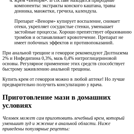
Крем «Венорм». В составе находятся природные
компоненты: экстракты конского каштана, травы
донника, манжетки, гречиха, календула.
Препарат «Венорм» купирует воспаление, снимает
отеки, укрепляет сосудистые стенки, уменьшает
застойные процессы. Хорошо препятствует образованию
тромбов и останавливает кровотечение. Препарат не
имеет побочных эффектов и противопоказаний.
При анальной трещине и геморрое рекомендуют Дилтиазема
2% и Нифедипина 0,3%, мазь 0,4% нитроглицериновой
основы. Регулярное применение этих средств способствует
быстрому заживлению анальной трещины.
Купить крем от геморроя можно в любой аптеке! Но лучше
предварительно получить консультацию у врача.
Приготовление мази в домашних
условиях
Человек может сам приготовить лечебный крем, который
уменьшит зуд и жжение в анальной области. Ниже
приведены популярные рецепты: