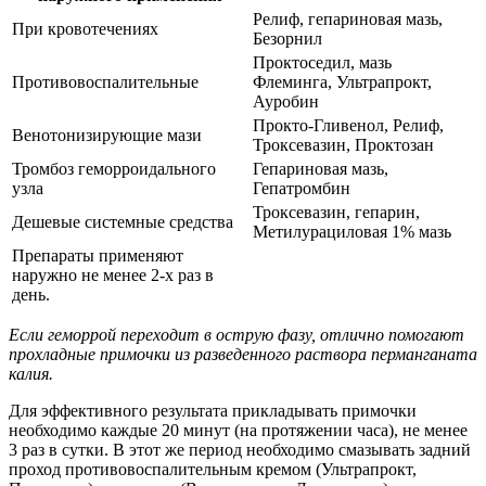
Релиф, гепариновая мазь,
При кровотечениях
Безорнил
Проктоседил, мазь
Противовоспалительные
Флеминга, Ультрапрокт,
Ауробин
Прокто-Гливенол, Релиф,
Венотонизирующие мази
Троксевазин, Проктозан
Тромбоз геморроидального
Гепариновая мазь,
узла
Гепатромбин
Троксевазин, гепарин,
Дешевые системные средства
Метилурациловая 1% мазь
Препараты применяют
наружно не менее 2-х раз в
день.
Если геморрой переходит в острую фазу, отлично помогают
прохладные примочки из разведенного раствора перманганата
калия.
Для эффективного результата прикладывать примочки
необходимо каждые 20 минут (на протяжении часа), не менее
3 раз в сутки. В этот же период необходимо смазывать задний
проход противовоспалительным кремом (Ультрапрокт,