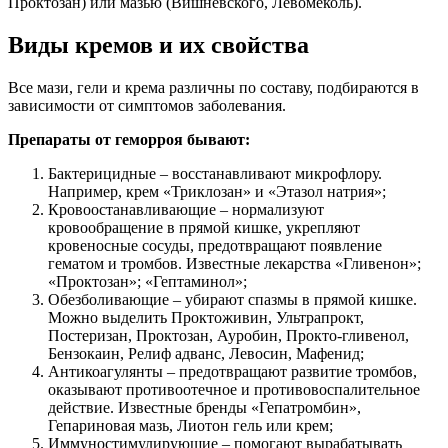
Проктозан) или мазью (Вишневского, Левомеколь).
Виды кремов и их свойства
Все мази, гели и крема различны по составу, подбираются в
зависимости от симптомов заболевания.
Препараты от геморроя бывают:
Бактерицидные – восстанавливают микрофлору.
Например, крем «Триклозан» и «Этазол натрия»;
Кровоостанавливающие – нормализуют
кровообращение в прямой кишке, укрепляют
кровеносные сосуды, предотвращают появление
гематом и тромбов. Известные лекарства «Гливенон»;
«Проктозан»; «Гептаминол»;
Обезболивающие – убирают спазмы в прямой кишке.
Можно выделить Проктоживин, Ультрапрокт,
Постеризан, Проктозан, Ауробин, Прокто-гливенол,
Бензокаин, Релиф адванс, Левосин, Мафенид;
Антикоагулянты – предотвращают развитие тромбов,
оказывают противоотечное и противовоспалительное
действие. Известные бренды «Гепатромбин»,
Гепариновая мазь, Лиотон гель или крем;
Иммуностимулирующие – помогают вырабатывать