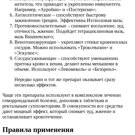
антитела, что приводит к укреплению иммунитета.
Например, «Ауробин» и «Постеризан»;
Антисептические – способствуют быстрому
заживлению трещин. Эффективна Ихтиоловая мазь;
Противовоспалительные – снимают воспаление, зуд,
отечность, жжение. Подойдет тетрациклиновая мазь,
мазь Вишневского;
Венотонизирующие – укрепляют стенки кровеносных
сосудов. Можно использовать «Троксевазин» и
«Эскулюс»;
Сосудосуживающие – способствуют уменьшению
притока крови к венам, делают вены меньшими в
объеме. Используют «Левомеколь» и «Безорнил».
Нередко один и тот же препарат оказывает сразу
несколько эффектов.
Чаще эти препараты используют в комплексном лечении
геморроидальной болезни, дополняя к таблеткам и
ректальным суппозиториям. В совокупности все средства
дают мощный эффект, который снимает зуд, жжение и
останавливает кровотечение.
Правила применения