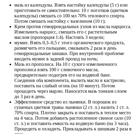
мазь из календулы. Взять настойку календулы (5 г) или
приготовить ее самостоятельно: 10 г ноготков (цветков
календулы) смешать со 100 мл 70% этилового спирта.
Потом смешать настойку с вазелином (10 г);
Крем против геморроидальных узлов из масла нарцисса.
Измельчить нарцисс, смешать его с растительным
маслом (пропорция 1:4). Настоять 3 недели;
мумие. Взять 0,3–0,5 г этого органического продукта,
размягчить его пальцами, смазывать 2 раза в день
геморроидальные шишки. При внутренней проблеме
вводить мумие в задний проход на ночь;
Мазь из прополиса. На 10 г сухого измельченного
прополиса взять 100 г сливочного масла,
предварительно подогрев его на водяной бане.
Соединив оба компонента, вылить масло в кастрюлю,
поставить на слабый огонь (на 10 минут). Потом
процедить через марлю. Наносится мазь тонким слоем
до 3 раз в день.
Эффективное средство из льнянки. В порошок из
сушеных цветков травы льнянки (2 ст. л.) налить 1 ст. л.
70% спирта. Плотно закрыть и поставить в теплое место
на 4 часа. Потом добавить растопленное свиное сало (10
ст. л.) и поставить емкость на водяную баню (на 3 часа).
Процедить и охладить. Прикладывать к шишкам 2 раза в