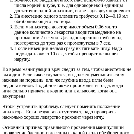
числа корней в зубе, т. е. для однокорневой единицы
достаточно одной инъекции, и две – для двух корневого.
На анестезию одного элемента требуется 0,12—0,19 мл
обезболивающего раствора.
Если у инъектора дозатор имеет объем 0,06 мл, то
данное количество лекарства вводится медленно на
протяжении 7 секунд. Для однокоренного зуба ввод
повторяется до трех раз с промежутком в 7 сек.
После инъекции нельзя сразу вытягивать иглу. Надо
подождать около 10 сек, чтобы препарат не вышел
наружу.
Во время манипуляции врач следит за тем, чтобы анестетик не
выходил. Если такое случается, он должен уменьшить силу
нажима на поршень, или же глубина ввода иглы была
недостаточной. Подобное также происходит и тогда, когда
игла сильно прижата к корню или к альвеоле, когда она
закупорена.
Чтобы устранить проблему, следует поменять положение
инъектора. Если результат отсутствует, надо проверить
насколько хорошо лекарство проходит через иглу.
Основный признак правильного проведения манипуляции –
проявление бледности десенных тканей около обезболенного