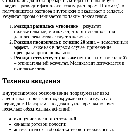
Стоматолог для теста препарата, который он планирует
вводить, разводит физиологическим раствором. Потом 0,1 мл
получившегося раствора внутрикожно вкалывает в запястье.
Результат пробы оценивается по таким показателям:
Реакция развилась мгновенно
– результат
положительный, и означает, что от использования
данного лекарства следует отказаться.
Реакция проявилась в течение 20 мин
. – немедленный
эффект. Также как в первом случае, применение
препарата противопоказано.
Реакция отсутствует
(на коже нет никаких изменений)
– отрицательный результат. Медикамент допускается к
использованию.
Техника введения
Внутрисвязочное обезболивание подразумевает ввод
анестетика в пространство, окружающее связку, т. е. в
периодонт. Перед тем как сделать укол, врач выполняет
несколько обязательных действий:
очищение эмали от отложений;
санация ротовой полости;
антисептическая обработка зубов и зубодесневых