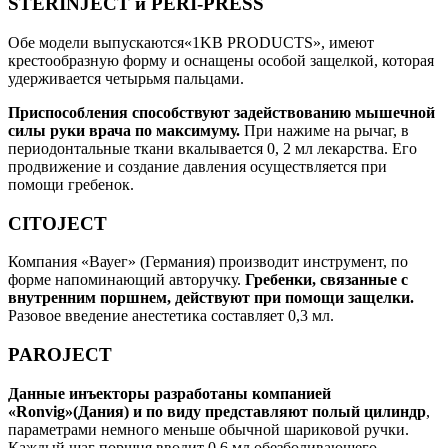
STERINJECT и PERI-PRESS
Обе модели выпускаются«1KB PRODUCTS», имеют
крестообразную форму и оснащены особой защелкой, которая
удерживается четырьмя пальцами.
Приспособления способствуют задействованию мышечной
силы руки врача по максимуму.
При нажиме на рычаг, в
периодонтальные ткани вкалывается 0, 2 мл лекарства. Его
продвижение и создание давления осуществляется при
помощи гребенок.
CITOJECT
Компания «Вауег» (Германия) производит инструмент, по
форме напоминающий авторучку.
Гребенки, связанные с
внутренним поршнем, действуют при помощи защелки.
Разовое введение анестетика составляет 0,3 мл.
PAROJECT
Данные инъекторы разработаны компанией
«Ronvig»(Дания) и по виду представляют полый цилиндр
,
параметрами немного меньше обычной шариковой ручки.
Каждый шаг поршня вводит 0,6 мл обезболивающего.