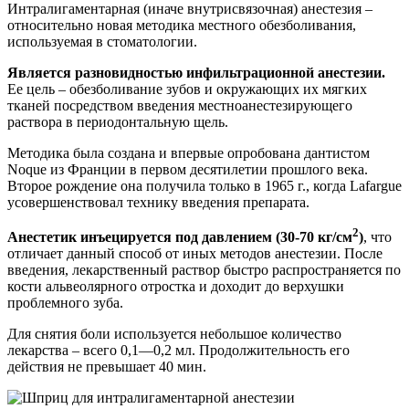
Интралигаментарная (иначе внутрисвязочная) анестезия –
относительно новая методика местного обезболивания,
используемая в стоматологии.
Является разновидностью инфильтрационной анестезии.
Ее цель – обезболивание зубов и окружающих их мягких
тканей посредством введения местноанестезирующего
раствора в периодонтальную щель.
Методика была создана и впервые опробована дантистом
Noque из Франции в первом десятилетии прошлого века.
Второе рождение она получила только в 1965 г., когда Lafargue
усовершенствовал технику введения препарата.
2
Анестетик инъецируется под давлением (30-70 кг/см
)
, что
отличает данный способ от иных методов анестезии. После
введения, лекарственный раствор быстро распространяется по
кости альвеолярного отростка и доходит до верхушки
проблемного зуба.
Для снятия боли используется небольшое количество
лекарства – всего 0,1—0,2 мл. Продолжительность его
действия не превышает 40 мин.