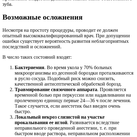
зуба.
Возможные осложнения
Несмотря на простоту процедуры, проводит ее должен
опытный высококвалифицированный врач. При допущении
ошибки существует вероятность развития неблагоприятных
последствий и осложнений.
В число таких состояний входят:
Бактериемия
. Во время укола у 70% больных
микроорганизмы из десенной бороздки проталкиваются
в русло сосуда. Подобный риск можно снизить,
качественной антисептической обработкой борозд.
Травмирование связочного аппарата
. Проявляется
временной болью при перкуссии или надавливании на
пролеченную единицу первые 24—36 ч после лечения.
Такое случается, если анестетик был введен очень
быстро.
Локальный некроз слизистой на участке
прокалывания ее иглой
. Развивается вследствие
неправильного проведенной анестезии, т. е. при
быстром вводе раствора, неправильном расположении