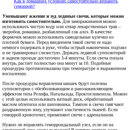
Как в домашних условиях самостоятельно вправить
геморрой?
Уменьшают жжение и зуд ледяные свечи, которые можно
изготовить самостоятельно.
Для замораживания можно
использовать чистую воду или отвар лекарственных трав –
зверобоя, ромашки, разбавленный сок алоэ. В качестве
формочек можно использовать самодельные кулечки из
плотной бумаги. Перед введением такой свечи ее надо
немного подержать в руке, чтобы острый наконечник подтаял
и не травмировал слизистую. Держать ледяной суппозиторий
в заднем проходе достаточно 3-4 минуты. Если свеча попала
внутрь, растает полностью она минут за 10. Подобные
процедуры противопоказаны при температуре и выраженном
воспалении.
После процедуры вправления шишек будут полезны
суппозитории с обезболивающим и ранозаживляющим
эффектом типа Релифа, Натальсида, Проктогливенола. Можно
с этой целью использовать ватный диск, обработанный
маслом облепихи или шиповника. Тампон и свечи смягчают
раздраженную зону, улучшают эластичность тканей. Если
геморрой кровоточит, применяют свечи с адреналином.
Нужно ли вправлять геморроидальный узел, если он на
следующий день снова выпадает? В первую очередь надо