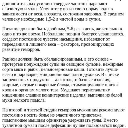
дополнительных усилиях твердые частицы царапают
слизистую и узлы. Уточните у врача свою норму воды в
зависимости от веса, возраста, состояния здоровья. В среднем
человеку необходимо 1,5-2 л чистой воды в сутки.
Питание должно быть дробным, 5-6 раз в день, желательно в
одно и то же время. Небольшие порции быстрее усваиваются,
создают постоянное чувство насыщения, избавляют от
переедания и лишнего веса – факторов, провоцирующих
развитие геморроя.
Рацион должен быть сбалансированным, в его основе –
протертые полужидкие супы на овощном бульоне, нежирные
сорта мяса и рыбы, цельнозерновые каши. Готовить лучше
всего в пароварке, микроволновке или в духовке. В списке
запрещенных продуктов – алкоголь, табачные изделия,
жирные, острые и жареные блюда, стимулирующие приток
крови к органам малого таза. Ухудшают перистальтику
кишечника сладкие кондитерские изделия, выпечка из белой
муки мелкого помола.
На второй и третьей стадии геморроя мужчинам рекомендуют
постоянно носить белье из эластичного трикотажа,
помогающее мышцам сфинктера удерживать узлы. Вместо
туалетной бумаги после дефекации лучше пользоваться водой.