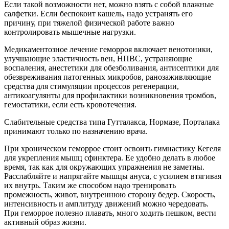
Если такой возможности нет, можно взять с собой влажные
салфетки. Если беспокоит кашель, надо устранять его
причину, при тяжелой физической работе важно
контролировать мышечные нагрузки.
Медикаментозное лечение геморроя включает венотоники,
улучшающие эластичность вен, НПВС, устраняющие
воспаления, анестетики для обезболивания, антисептики для
обезвреживания патогенных микробов, ранозаживляющие
средства для стимуляции процессов регенерации,
антикоагулянты для профилактики возникновения тромбов,
гемостатики, если есть кровотечения.
Слабительные средства типа Гутталакса, Нормазе, Порталака
принимают только по назначению врача.
При хроническом геморрое стоит освоить гимнастику Кегеля
для укрепления мышц сфинктера. Ее удобно делать в любое
время, так как для окружающих упражнения не заметны.
Расслабляйте и напрягайте мышцы ануса, с усилием втягивая
их внутрь. Таким же способом надо тренировать
промежность, живот, внутреннюю сторону бедер. Скорость,
интенсивность и амплитуду движений можно чередовать.
При геморрое полезно плавать, много ходить пешком, вести
активный образ жизни.