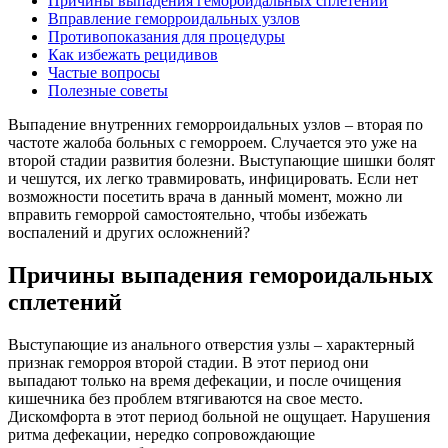
Причины выпадения гемороидальных сплетений
Вправление геморроидальных узлов
Противопоказания для процедуры
Как избежать рецидивов
Частые вопросы
Полезные советы
Выпадение внутренних геморроидальных узлов – вторая по
частоте жалоба больных с геморроем. Случается это уже на
второй стадии развития болезни. Выступающие шишки болят
и чешутся, их легко травмировать, инфицировать. Если нет
возможности посетить врача в данный момент, можно ли
вправить геморрой самостоятельно, чтобы избежать
воспалений и других осложнений?
Причины выпадения гемороидальных
сплетений
Выступающие из анального отверстия узлы – характерный
признак геморроя второй стадии. В этот период они
выпадают только на время дефекации, и после очищения
кишечника без проблем втягиваются на свое место.
Дискомфорта в этот период больной не ощущает. Нарушения
ритма дефекации, нередко сопровождающие