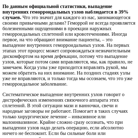
По данным официальной статистики, выпадение
внутренних геморроидальных узлов наблюдается в 39%
случаев.
Что это значит для каждого из нас, занимающегося
своими привычными делами? Геморрой не всегда проявляется
болезненными ощущениями в проекции наружных
геморроидальных сплетений или кровотечениями. Иногда
первое, на что обращают внимание пациенты, – это
выпадение внутренних геморроидальных узлов. На первых
этапах этот процесс может сопровождаться незначительным
дискомфортом на время дефекации, потому что выпадение
узлов, которые потом сами вправляются, мы, как правило, не
замечаем. Когда узлы уже приходится вправлять рукой, мы
можем обратить на них внимание. На поздних стадиях узлы
уже не вправляются, и только тогда мы осознаем, что это уже
геморроидальное заболевание.
Систематическое выпадение внутренних узлов говорит о
дистрофических изменениях связочного аппарата этих
сплетений. В этой ситуации мази и ванночки, свечи и
народные заговоры не работают. Помогает в таких случаях
только хирургическое лечение – инвазивное или
малоинвазивное. Крайне сложно сразу осознать, что при
выпадении узлов надо делать операцию, если абсолютно
ничего не беспокоит. Если бы сильные боли или