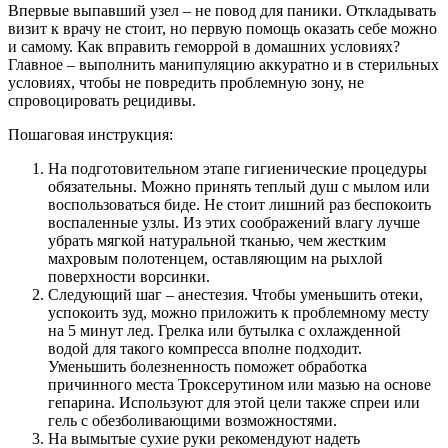
Впервые выпавший узел – не повод для паники. Откладывать
визит к врачу не стоит, но первую помощь оказать себе можно
и самому. Как вправить геморрой в домашних условиях?
Главное – выполнить манипуляцию аккуратно и в стерильных
условиях, чтобы не повредить проблемную зону, не
спровоцировать рецидивы.
Пошаговая инструкция:
На подготовительном этапе гигиенические процедуры
обязательны. Можно принять теплый душ с мылом или
воспользоваться биде. Не стоит лишний раз беспокоить
воспаленные узлы. Из этих соображений влагу лучше
убрать мягкой натуральной тканью, чем жестким
махровым полотенцем, оставляющим на рыхлой
поверхности ворсинки.
Следующий шаг – анестезия. Чтобы уменьшить отеки,
успокоить зуд, можно приложить к проблемному месту
на 5 минут лед. Грелка или бутылка с охлажденной
водой для такого компресса вполне подходит.
Уменьшить болезненность поможет обработка
причинного места Троксерутином или мазью на основе
гепарина. Используют для этой цели также спреи или
гель с обезболивающими возможностями.
На вымытые сухие руки рекомендуют надеть