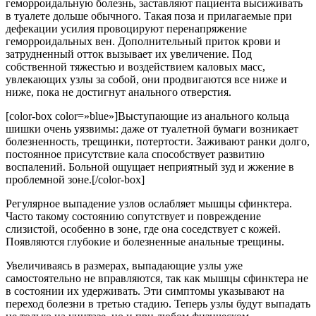
геморроидальную болезнь, заставляют пациента высиживать
в туалете дольше обычного. Такая поза и прилагаемые при
дефекации усилия провоцируют перенапряжение
геморроидальных вен. Дополнительный приток крови и
затрудненный отток вызывает их увеличение. Под
собственной тяжестью и воздействием каловых масс,
увлекающих узлы за собой, они продвигаются все ниже и
ниже, пока не достигнут анального отверстия.
[color-box color=»blue»]Выступающие из анального кольца
шишки очень уязвимы: даже от туалетной бумаги возникает
болезненность, трещинки, потертости. Заживают ранки долго,
постоянное присутствие кала способствует развитию
воспалений. Больной ощущает неприятный зуд и жжение в
проблемной зоне.[/color-box]
Регулярное выпадение узлов ослабляет мышцы сфинктера.
Часто такому состоянию сопутствует и повреждение
слизистой, особенно в зоне, где она соседствует с кожей.
Появляются глубокие и болезненные анальные трещины.
Увеличиваясь в размерах, выпадающие узлы уже
самостоятельно не вправляются, так как мышцы сфинктера не
в состоянии их удерживать. Эти симптомы указывают на
переход болезни в третью стадию. Теперь узлы будут выпадать