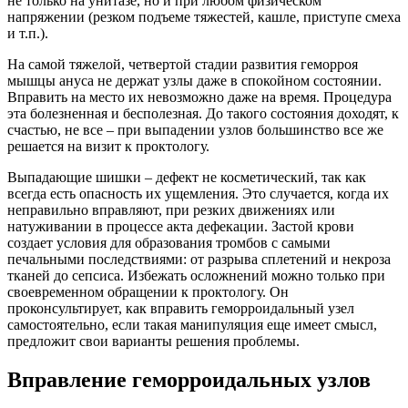
не только на унитазе, но и при любом физическом
напряжении (резком подъеме тяжестей, кашле, приступе смеха
и т.п.).
На самой тяжелой, четвертой стадии развития геморроя
мышцы ануса не держат узлы даже в спокойном состоянии.
Вправить на место их невозможно даже на время. Процедура
эта болезненная и бесполезная. До такого состояния доходят, к
счастью, не все – при выпадении узлов большинство все же
решается на визит к проктологу.
Выпадающие шишки – дефект не косметический, так как
всегда есть опасность их ущемления. Это случается, когда их
неправильно вправляют, при резких движениях или
натуживании в процессе акта дефекации. Застой крови
создает условия для образования тромбов с самыми
печальными последствиями: от разрыва сплетений и некроза
тканей до сепсиса. Избежать осложнений можно только при
своевременном обращении к проктологу. Он
проконсультирует, как вправить геморроидальный узел
самостоятельно, если такая манипуляция еще имеет смысл,
предложит свои варианты решения проблемы.
Вправление геморроидальных узлов