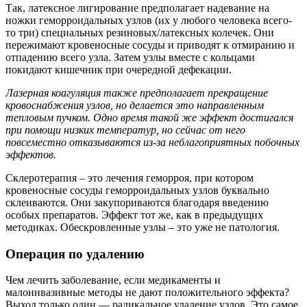
Так, латексное лигирование предполагает надевание на
ножки геморроидальных узлов (их у любого человека всего-
то три) специальных резиновых/латексных колечек. Они
пережимают кровеносные сосуды и приводят к отмиранию и
отпадению всего узла. Затем узлы вместе с кольцами
покидают кишечник при очередной дефекации.
Лазерная коагуляция также предполагает прекращение
кровоснабжения узлов, но делается это направленным
тепловым пучком. Одно время такой же эффект достигался
при помощи низких температур, но сейчас от него
повсеместно отказываются из-за неблагоприятных побочных
эффектов.
Склеротерапия – это лечения геморроя, при котором
кровеносные сосуды геморроидальных узлов буквально
склеиваются. Они закупориваются благодаря введению
особых препаратов. Эффект тот же, как в предыдущих
методиках. Обескровленные узлы – это уже не патология.
Операция по удалению
Чем лечить заболевание, если медикаменты и
малоинвазивные методы не дают положительного эффекта?
Выход только один — радикальное удаление узлов. Это самое