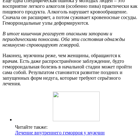
Ещё одна специфическая ошибка у молодых людей – это
восприятие легкого алкоголя (особенно пива) практически как
пищевого продукта. Алкоголь нарушает кровообращение.
Сначала он расширяет, а потом суживает кровеносные сосуды.
Геморроидальные узлы деформируются.
В итоге кишечник реагирует опасными запорами и
периодическими поносами. Оба эти состояния однажды
неминуемо спровоцируют геморрой.
Наконец, мужчины реже, чем женщины, обращаются к
врачам. Есть даже распространённое заблуждение, будто
геморроидальная болезнь в начальной стадии может пройти
сама собой. Результатом становится развитие поздних и
запущенных форм недуга, которые требуют серьёзного
лечения.
Читайте также:
Лечение внутреннего геморроя у мужчин