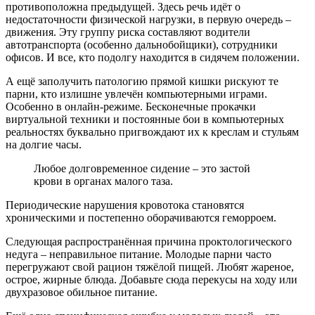
противоположна предыдущей. Здесь речь идёт о
недостаточности физической нагрузки, в первую очередь –
движения. Эту группу риска составляют водители
автотранспорта (особенно дальнобойщики), сотрудники
офисов. И все, кто подолгу находится в сидячем положении.
А ещё заполучить патологию прямой кишки рискуют те
парни, кто излишне увлечён компьютерными играми.
Особенно в онлайн-режиме. Бесконечные прокачки
виртуальной техники и постоянные бои в компьютерных
реальностях буквально пригвождают их к креслам и стульям
на долгие часы.
Любое долговременное сидение – это застой
крови в органах малого таза.
Периодические нарушения кровотока становятся
хроническими и постепенно оборачиваются геморроем.
Следующая распространённая причина проктологического
недуга – неправильное питание. Молодые парни часто
перегружают свой рацион тяжёлой пищей. Любят жареное,
острое, жирные блюда. Добавьте сюда перекусы на ходу или
двухразовое обильное питание.