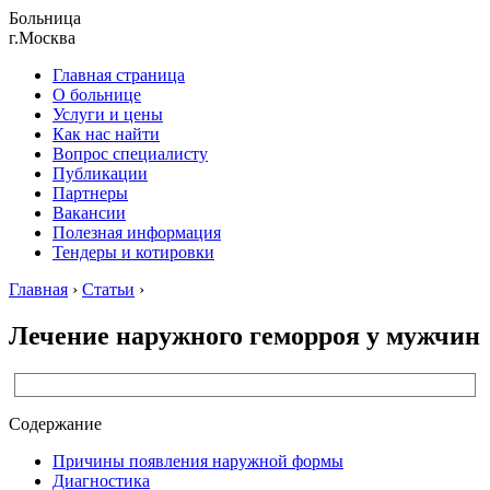
Больница
г.Москва
Главная страница
О больнице
Услуги и цены
Как нас найти
Вопрос специалисту
Публикации
Партнеры
Вакансии
Полезная информация
Тендеры и котировки
Главная
›
Статьи
›
Лечение наружного геморроя у мужчин
Содержание
Причины появления наружной формы
Диагностика