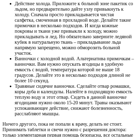
Действие холода. Приложите к больной зоне пакетик со
льдом, но предварительно дайте узлу привыкнуть к
холоду. Сначала просто прикладывается чистая
салфетка, смоченная в прохладной воде. Делайте такие
примочки в несколько подходов. И когда кожные
покровы и ткани уже привыкли к холоду, можно
прикладывать и лед. Но обязательно заверните ледяной
кубик в натуральную ткань – прикладывание льда
напрямую запрещено, можно обморозить больной
участок.
Ванночки с холодной водой. Альтернатива примочкам –
ванночки. Вам нужно опускать ягодицы в удобную
емкость с водой, температура которой не выше 18
градусов. Делайте это в несколько подходов длиной не
более 10 секунд.
Травяные сидячие ванночки. Сделайте отвар ромашки,
коры дуба и календулы. Налейте в подходящую емкость
теплую воду и этот отвар. Сидеть в данной ванночке
ягодицами нужно около 15-20 минут. Травы оказывают
успокаивающее действие, снижают болезненность,
расслабляют мышцы.
Ничего другого, пока не попали к врачу, делать не стоит.
Принимать таблетки и свечи нужно с разрешения доктора:
только элементарная первая помощь безопасна, все остальные