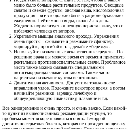
меню было больше растительных продуктов. Овощные
салаты и свежие фрукты, овсяная каша, кисломолочная
продукция – все это должно быть в рационе буквально
ежедневно. Пейте много воды, около 2 л в день.
Жидкость нормализует кишечную перистальтику, что и
избавляет человека от запоров.
Укрепляйте мышцы анального прохода. Упражнения
очень просты – сжимайте и разжимайте сфинктер,
маршируйте, прогибайте таз, делайте «березку».
Используйте назначенные лекарственные средства. По
решению врача вы можете время от времени применять
ректальные противовоспалительные свечи. Проблемное
место также можно смазывать специальными
антигеморроидальными составами. Также часто
пациентам назначают курсом венотоники.
Двигательная активность. Допустима только после
вправления узлов. Подождите некоторое время, а потом
начинайте разминки, зарядку, лечебную и
общеукрепляющую гимнастику, плавание и т.д.
Все одновременно и очень просто, и очень важно. Если какой-
то пункт из вышеописанных рекомендаций упущен, то
проблема может вскоре проявиться опять. Геморрой –
достаточно серьезная болезнь, которая не проходит по щелчку
пальцев и после приема одной таблетки. Если дело дошло уже