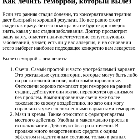
Как лечить геморрой, который вылез
Если это ранняя стадия болезни, то консервативная терапия
дает быстрый и хороший результат. Но все равно стоит
сходить к врачу: без его осмотра вы не будете достоверно
знать, какая у вас стадия заболевания. Доктор просмотрит
вашу карту, отметит наличие/отсутствие сопутствующих
заболеваний, узнает, есть ли у вас аллергия, и на основании
этого выберет наиболее подходящее конкретно вам лекарство.
Вылез геморрой – чем лечить:
Свечи. Самый простой и часто употребляемый вариант.
Это ректальные суппозитории, которые могут быть либо
на растительной основе, либо комбинированные.
Фитосвечи хорошо помогают при геморрое на ранней
стадии, действуют они мягко, переносятся организмом
без проблем. Комбинированные свечи уже более
тяжелые по своему воздействию, но зато они могу
справляться уже с осложненными вариантами геморроя.
Мази и кремы. Также относятся к фармпрепаратам
местного действия. Удобны и максимально просты в
использовании. Действуют быстро и точечно. В
продаже много лекарственных средств с одним
эффектом и идентичным составом, только в разных