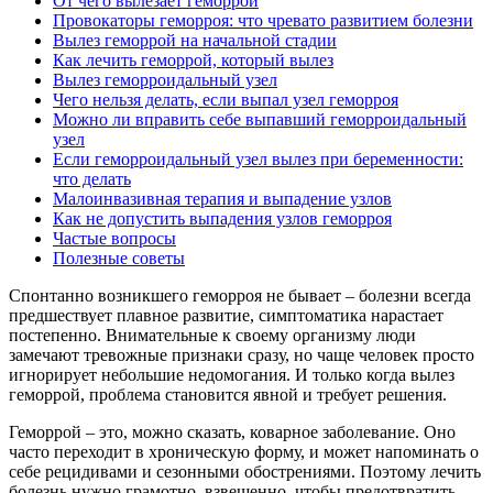
От чего вылезает геморрой
Провокаторы геморроя: что чревато развитием болезни
Вылез геморрой на начальной стадии
Как лечить геморрой, который вылез
Вылез геморроидальный узел
Чего нельзя делать, если выпал узел геморроя
Можно ли вправить себе выпавший геморроидальный
узел
Если геморроидальный узел вылез при беременности:
что делать
Малоинвазивная терапия и выпадение узлов
Как не допустить выпадения узлов геморроя
Частые вопросы
Полезные советы
Спонтанно возникшего геморроя не бывает – болезни всегда
предшествует плавное развитие, симптоматика нарастает
постепенно. Внимательные к своему организму люди
замечают тревожные признаки сразу, но чаще человек просто
игнорирует небольшие недомогания. И только когда вылез
геморрой, проблема становится явной и требует решения.
Геморрой – это, можно сказать, коварное заболевание. Оно
часто переходит в хроническую форму, и может напоминать о
себе рецидивами и сезонными обострениями. Поэтому лечить
болезнь нужно грамотно, взвешенно, чтобы предотвратить