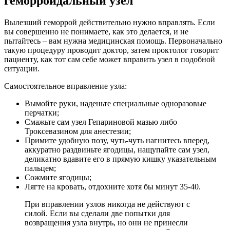
геморроидальный узел
Вылезший геморрой действительно нужно вправлять. Если
вы совершенно не понимаете, как это делается, и не
пытайтесь – вам нужна медицинская помощь. Первоначально
такую процедуру проводит доктор, затем проктолог говорит
пациенту, как тот сам себе может вправить узел в подобной
ситуации.
Самостоятельное вправление узла:
Вымойте руки, наденьте специальные одноразовые
перчатки;
Смажьте сам узел Гепариновой мазью либо
Троксевазином для анестезии;
Примите удобную позу, чуть-чуть нагнитесь вперед,
аккуратно раздвиньте ягодицы, нащупайте сам узел,
деликатно вдавите его в прямую кишку указательным
пальцем;
Сожмите ягодицы;
Лягте на кровать, отдохните хотя бы минут 35-40.
При вправлении узлов никогда не действуют с
силой. Если вы сделали две попытки для
возвращения узла внутрь, но они не принесли