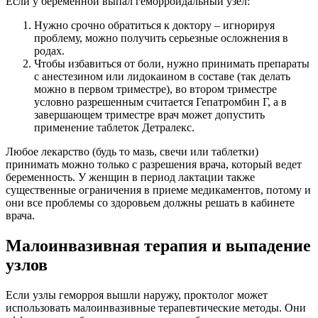
Если у беременной выпал геморроидальный узел:
Нужно срочно обратиться к доктору – игнорируя
проблему, можно получить серьезные осложнения в
родах.
Чтобы избавиться от боли, нужно принимать препараты
с анестезином или лидокаином в составе (так делать
можно в первом триместре), во втором триместре
условно разрешенным считается Гепатромбин Г, а в
завершающем триместре врач может допустить
применение таблеток Детралекс.
Любое лекарство (будь то мазь, свечи или таблетки)
принимать можно только с разрешения врача, который ведет
беременность. У женщин в период лактации также
существенные ограничения в приеме медикаментов, потому и
они все проблемы со здоровьем должны решать в кабинете
врача.
Малоинвазивная терапия и выпадение
узлов
Если узлы геморроя вышли наружу, проктолог может
использовать малоинвазивные терапевтические методы. Они