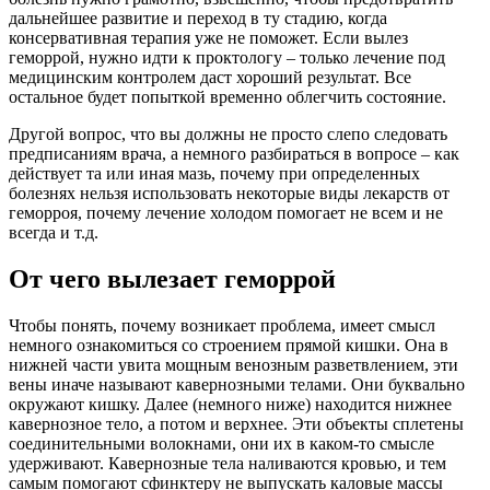
дальнейшее развитие и переход в ту стадию, когда
консервативная терапия уже не поможет. Если вылез
геморрой, нужно идти к проктологу – только лечение под
медицинским контролем даст хороший результат. Все
остальное будет попыткой временно облегчить состояние.
Другой вопрос, что вы должны не просто слепо следовать
предписаниям врача, а немного разбираться в вопросе – как
действует та или иная мазь, почему при определенных
болезнях нельзя использовать некоторые виды лекарств от
геморроя, почему лечение холодом помогает не всем и не
всегда и т.д.
От чего вылезает геморрой
Чтобы понять, почему возникает проблема, имеет смысл
немного ознакомиться со строением прямой кишки. Она в
нижней части увита мощным венозным разветвлением, эти
вены иначе называют кавернозными телами. Они буквально
окружают кишку. Далее (немного ниже) находится нижнее
кавернозное тело, а потом и верхнее. Эти объекты сплетены
соединительными волокнами, они их в каком-то смысле
удерживают. Кавернозные тела наливаются кровью, и тем
самым помогают сфинктеру не выпускать каловые массы