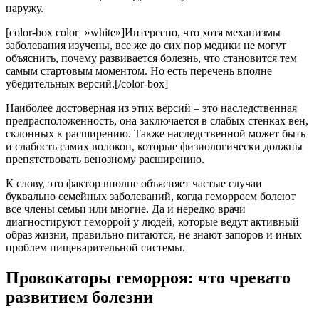
наружу.
[color-box color=»white»]Интересно, что хотя механизмы
заболевания изучены, все же до сих пор медики не могут
объяснить, почему развивается болезнь, что становится тем
самым стартовым моментом. Но есть перечень вполне
убедительных версий.[/color-box]
Наиболее достоверная из этих версий – это наследственная
предрасположенность, она заключается в слабых стенках вен,
склонных к расширению. Также наследственной может быть
и слабость самих волокон, которые физиологически должны
препятствовать венозному расширению.
К слову, это фактор вполне объясняет частые случаи
буквально семейных заболеваний, когда геморроем болеют
все члены семьи или многие. Да и нередко врачи
диагностируют геморрой у людей, которые ведут активный
образ жизни, правильно питаются, не знают запоров и иных
проблем пищеварительной системы.
Провокаторы геморроя: что чревато
развитием болезни