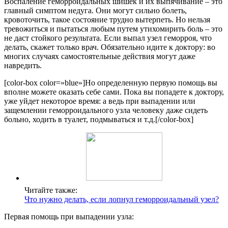
Воспаление геморроидальных шишек и их выпячивание – это
главный симптом недуга. Они могут сильно болеть,
кровоточить, такое состояние трудно вытерпеть. Но нельзя
тревожиться и пытаться любым путем утихомирить боль – это
не даст стойкого результата. Если выпал узел геморроя, что
делать, скажет только врач. Обязательно идите к доктору: во
многих случаях самостоятельные действия могут даже
навредить.
[color-box color=»blue»]Но определенную первую помощь вы
вполне можете оказать себе сами. Пока вы попадете к доктору,
уже уйдет некоторое время: а ведь при выпадении или
защемлении геморроидального узла человеку даже сидеть
больно, ходить в туалет, подмываться и т.д.[/color-box]
Читайте также:
Что нужно делать, если лопнул геморроидальный узел?
Первая помощь при выпадении узла: