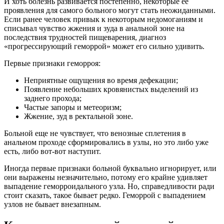
И хоть болезнь развивается постепенно, некоторые ее
проявления для самого больного могут стать неожиданными.
Если ранее человек привык к некоторым недомоганиям и
списывал чувство жжения и зуда в анальной зоне на
последствия трудностей пищеварения, диагноз
«прогрессирующий геморрой» может его сильно удивить.
Первые признаки геморроя:
Неприятные ощущения во время дефекации;
Появление небольших кровянистых выделений из
заднего прохода;
Частые запоры и метеоризм;
Жжение, зуд в ректальной зоне.
Больной еще не чувствует, что венозные сплетения в
анальном проходе сформировались в узлы, но это либо уже
есть, либо вот-вот наступит.
Иногда первые признаки больной буквально игнорирует, или
они выражены незначительно, потому его крайне удивляет
выпадение геморроидального узла. Но, справедливости ради
стоит сказать, такое бывает редко. Геморрой с выпадением
узлов не бывает внезапным.