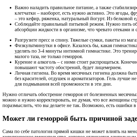
Важно наладить правильное питание, а также стабилизи
клетчатки – наоборот, есть нужно активно. Это ягоды, 
– это кефир, ряженка, натуральный йогурт. Из белковой 
Соблюдайте правильный питьевой режим. Нужно пить обычн
абсорбции жидкости в организме, что чревато отеками и
Разгрузите пресс и спину. Тяжелые сумки, пакеты из маг
Физкультминутки в офисе. Казалось бы, какая гимнастика
уделять по 3-4 минуты интимной гимнастике. Это трени
малого таза, не только геморроя.
Курение и алкоголь – с ними стоит распрощаться. Конечно
повышают частоту обострений, будет лицемерием.
Личная гигиена. Во время месячных гигиена должна быть
без красителей, отдушек и ароматизаторов. Гель лучше н
для подмывания всей промежности в эти дни.
Нужно отличать обострение геморроя от болезненных месячных.
можно и нужно корректировать, не думая, что все женщины ст
поразмыслить, что вы делаете не так. Возможно, есть ошибки в
Может ли геморрой быть причиной зад
Сама по себе патология прямой кишки не может влиять на мен
хирургическое вмешательство, которое отличается длительным