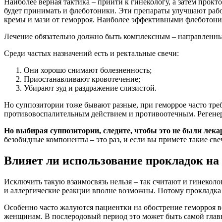
Наиболее верная тактика – прийти к гинекологу, а затем прок
будет принимать и флеботоники. Эти препараты улучшают рабо
кремы и мази от геморроя. Наиболее эффективными флеботоник
Лечение обязательно должно быть комплексным – направленным
Среди частых назначений есть и ректальные свечи:
Они хорошо снимают болезненность;
Приостанавливают кровотечение;
Убирают зуд и раздражение слизистой.
Но суппозитории тоже бывают разные, при геморрое часто тре
противовоспалительным действием и противоотечным. Регенер
Но выбирая суппозитории, следите, чтобы это не были лека
безобидные компоненты – это раз, и если вы примете такие све
Влияет ли использование прокладок на
Исключить такую взаимосвязь нельзя – так считают и гинеколо
и аллергические реакции вполне возможны. Потому прокладка 
Особенно часто жалуются пациентки на обострение геморроя во
женщинам. В послеродовый период это может быть самой глав