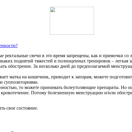
менности?
е ректальные свечи в это время запрещены, как и примочки со 
каких поднятий тяжестей и полноценных тренировок – легкая зар
ть обострение. За несколько дней до предполагаемой менструац
вает матка на кишечник, приводит к запорам, можете подготовит
ми суппозиториями.
нностью, то можете принимать болеутоляющие препараты. Но о
т кровотечение. Потому болезненную менструацию и/или обост
ть свое состояние.