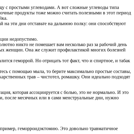
щу с простыми углеводами. А вот сложные углеводы типа
олочные продукты тоже можно считать полезными в этот период
йка.
ай на эти дни отставьте на дальнюю полку: они способствуют
уации недопустимо.
олютно никто не помешает вам несколько раз за рабочий день
слых женщин. Она же служит профилактикой многих болезней
лится геморрой. Но отрицать тот факт, что и спиртное, и табак
тесь с помощью мыла, то берите максимально простые составы,
екарственных трав – чистотел, ромашку. Они идеально подходят
ция, которая ассоциируется с болью, это не нормально. И это
ми, после месячных или в сами менструальные дни, нужно
например, геморроидэктомию. Это довольно травматичное