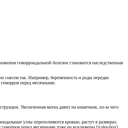
кновения геморроидальной болезни становится наследственная
не совсем так. Например, беременность и роды нередко
 геморроя перед месячными.
труации. Увеличенная матка давит на кишечник, из-за чего
рроидальные узлы переполняются кровью, растут в размерах.
 геморроя перед месячными тоже не исключены.[/color-box]