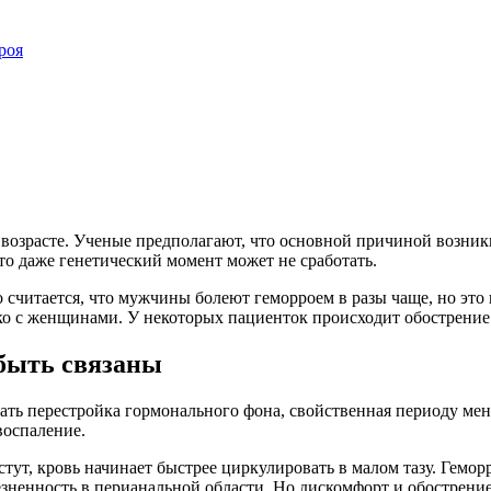
роя
м возрасте. Ученые предполагают, что основной причиной возни
о даже генетический момент может не сработать.
о считается, что мужчины болеют геморроем в разы чаще, но это 
ько с женщинами. У некоторых пациенток происходит обострение
 быть связаны
ть перестройка гормонального фона, свойственная периоду менс
воспаление.
стут, кровь начинает быстрее циркулировать в малом тазу. Гемо
езненность в перианальной области. Но дискомфорт и обострение