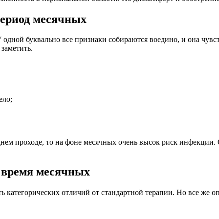
период месячных
дной буквально все признаки собираются воедино, и она чувств
 заметить.
ело;
ем проходе, то на фоне месячных очень высок риск инфекции. 
о время месячных
еть категорических отличий от стандартной терапии. Но все же 