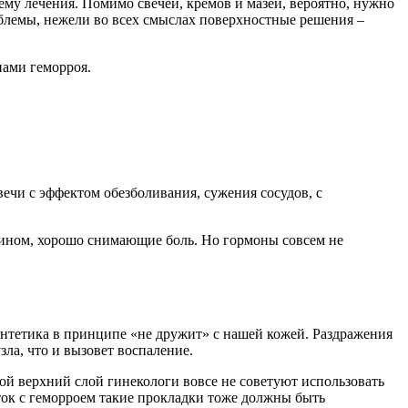
хему лечения. Помимо свечей, кремов и мазей, вероятно, нужно
облемы, нежели во всех смыслах поверхностные решения –
нами геморроя.
ечи с эффектом обезболивания, сужения сосудов, с
лином, хорошо снимающие боль. Но гормоны совсем не
синтетика в принципе «не дружит» с нашей кожей. Раздражения
ла, что и вызовет воспаление.
ой верхний слой гинекологи вовсе не советуют использовать
ок с геморроем такие прокладки тоже должны быть