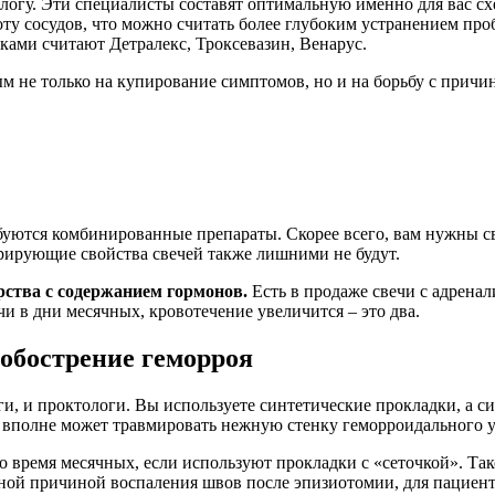
тологу. Эти специалисты составят оптимальную именно для вас с
ту сосудов, что можно считать более глубоким устранением пр
ами считают Детралекс, Троксевазин, Венарус.
 не только на купирование симптомов, но и на борьбу с причи
буются комбинированные препараты. Скорее всего, вам нужны св
ирующие свойства свечей также лишними не будут.
рства с содержанием гормонов.
Есть в продаже свечи с адрена
чи в дни месячных, кровотечение увеличится – это два.
 обострение геморроя
ги, и проктологи. Вы используете синтетические прокладки, а 
вполне может травмировать нежную стенку геморроидального уз
 время месячных, если используют прокладки с «сеточкой». Так
ной причиной воспаления швов после эпизиотомии, для пациент