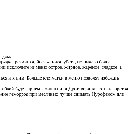
льдом.
ядка, разминка, йога – пожалуйста, но ничего более.
ии исключите из меню острое, жирное, жареное, сладкое, а
ься и к ним. Больше клетчатки в меню позволят избежать
шибкой будет прием Но-шпы или Дротаверина – эти лекарства
рение геморроя при месячных лучше снимать Нурофеном или