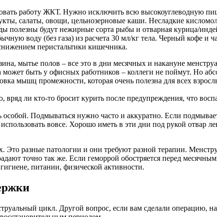
ровать работу ЖКТ. Нужно исключить всю высокоуглеводную пи
фрукты, салаты, овощи, цельнозерновые каши. Несладкие кислом
еды полезны будут нежирные сорта рыбы и отварная курица/инде
ую воду (без газа) из расчета 30 мл/кг тела. Черный кофе и ч
 снижением перистальтики кишечника.
азина, мытье полов – все это в дни месячных и накануне менстр
 может быть у офисных работников – коллеги не поймут. Но абс
ровка мышц промежности, которая очень полезна для всех взро
, вряд ли кто-то бросит курить после предупреждения, что воспа
 особой. Подмываться нужно часто и аккуратно. Если подмывае
е использовать вовсе. Хорошо иметь в эти дни под рукой отвар л
 Это разные патологии и они требуют разной терапии. Менструа
радают точно так же. Если геморрой обостряется перед месячны
 гигиене, питании, физической активности.
ержки
струальный цикл. Другой вопрос, если вам сделали операцию, 
 восстановительным периодом.