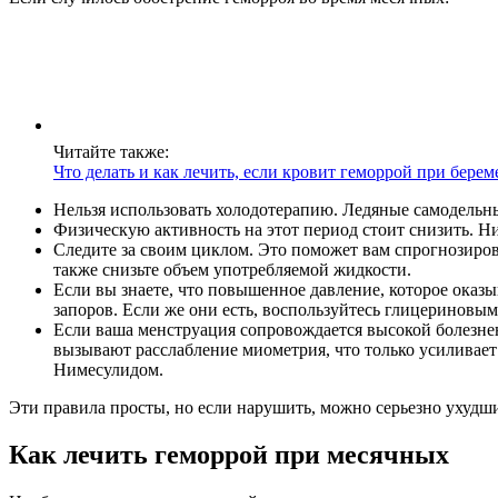
Читайте также:
Что делать и как лечить, если кровит геморрой при бере
Нельзя использовать холодотерапию. Ледяные самодельны
Физическую активность на этот период стоит снизить. Ни
Следите за своим циклом. Это поможет вам спрогнозирова
также снизьте объем употребляемой жидкости.
Если вы знаете, что повышенное давление, которое оказы
запоров. Если же они есть, воспользуйтесь глицериновы
Если ваша менструация сопровождается высокой болезне
вызывают расслабление миометрия, что только усиливае
Нимесулидом.
Эти правила просты, но если нарушить, можно серьезно ухудши
Как лечить геморрой при месячных