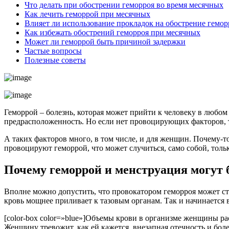
Что делать при обострении геморроя во время месячных
Как лечить геморрой при месячных
Влияет ли использование прокладок на обострение гемор
Как избежать обострений геморроя при месячных
Может ли геморрой быть причиной задержки
Частые вопросы
Полезные советы
Геморрой – болезнь, которая может прийти к человеку в любо
предрасположенность. Но если нет провоцирующих факторов, т
А таких факторов много, в том числе, и для женщин. Почему-т
провоцируют геморрой, что может случиться, само собой, тол
Почему геморрой и менструация могут
Вполне можно допустить, что провокатором геморроя может ста
кровь мощнее приливает к тазовым органам. Так и начинается 
[color-box color=»blue»]Объемы крови в организме женщины ра
Женщину тревожит, как ей кажется, внезапная отечность и бол