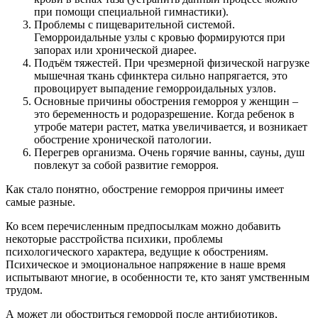
при помощи специальной гимнастики).
Проблемы с пищеварительной системой.
Геморроидальные узлы с кровью формируются при
запорах или хронической диарее.
Подъём тяжестей. При чрезмерной физической нагрузке
мышечная ткань сфинктера сильно напрягается, это
провоцирует выпадение геморроидальных узлов.
Основные причины обострения геморроя у женщин –
это беременность и родоразрешение. Когда ребенок в
утробе матери растет, матка увеличивается, и возникает
обострение хронической патологии.
Перегрев организма. Очень горячие ванны, сауны, душ
повлекут за собой развитие геморроя.
Как стало понятно, обострение геморроя причины имеет
самые разные.
Ко всем перечисленным предпосылкам можно добавить
некоторые расстройства психики, проблемы
психологического характера, ведущие к обострениям.
Психическое и эмоциональное напряжение в наше время
испытывают многие, в особенности те, кто занят умственным
трудом.
А может ли обостриться геморрой после антибиотиков,