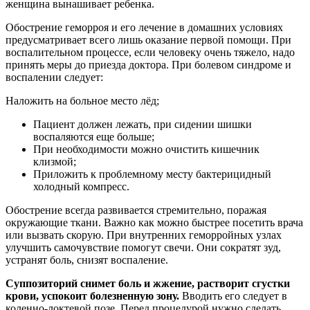
женщина вынашивает ребенка.
Обострение геморроя и его лечение в домашних условиях
предусматривает всего лишь оказание первой помощи. При
воспалительном процессе, если человеку очень тяжело, надо
принять меры до приезда доктора. При болевом синдроме и
воспалении следует:
Наложить на больное место лёд;
Пациент должен лежать, при сидении шишки
воспаляются еще больше;
При необходимости можно очистить кишечник
клизмой;
Приложить к проблемному месту бактерицидный
холодный компресс.
Обострение всегда развивается стремительно, поражая
окружающие ткани. Важно как можно быстрее посетить врача
или вызвать скорую. При внутренних геморройных узлах
улучшить самочувствие помогут свечи. Они сократят зуд,
устранят боль, снизят воспаление.
Суппозиторий снимет боль и жжение, растворит сгустки
крови, успокоит болезненную зону.
Вводить его следует в
коленно-локтевой позе. Перед процедурой нужно сделать