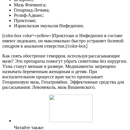
Мазь Флеминга;
Гепароид-Лечива;
Релиф-Адванс;
Проктозан;
Израильская эмульсия Нифедипин.
[color-box color=»yellow»]Проктозан и Нифедипин в составе
имеют лидокаин, он максимально быстро устраняет болевой
синдром в анальном отверстии.[/color-box]
Как снять обострение геморроя, используя рассасывающие
мази? Эти препараты помогут убрать симптомы без хирургии.
Узлы станут меньше в размере. Медикаменты запрещено
назначать беременным женщинам и детям. При
воспалительном процессе врач часто прописывает
Гепариновую мазь, Гепатромбин. Эффективные средства для
рассасывания: Левомеколь, мазь Вишневского.
Читайте также: