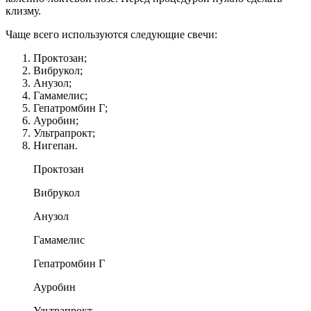
клизму.
Чаще всего используются следующие свечи:
Проктозан;
Вибрукол;
Анузол;
Гамамелис;
Гепатромбин Г;
Ауробин;
Ультрапрокт;
Нигепан.
Проктозан
Вибрукол
Анузол
Гамамелис
Гепатромбин Г
Ауробин
Ультрапрокт