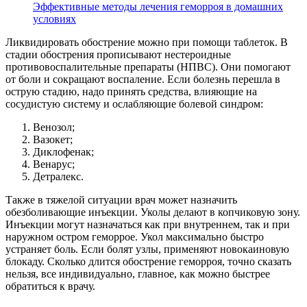
Эффективные методы лечения геморроя в домашних
условиях
Ликвидировать обострение можно при помощи таблеток. В
стадии обострения прописывают нестероидные
противовоспалительные препараты (НПВС). Они помогают
от боли и сокращают воспаление. Если болезнь перешла в
острую стадию, надо принять средства, влияющие на
сосудистую систему и ослабляющие болевой синдром:
Венозол;
Вазокет;
Диклофенак;
Венарус;
Детралекс.
Также в тяжелой ситуации врач может назначить
обезболивающие инъекции. Уколы делают в копчиковую зону.
Инъекции могут назначаться как при внутреннем, так и при
наружном остром геморрое. Укол максимально быстро
устраняет боль. Если болят узлы, применяют новокаиновую
блокаду. Сколько длится обострение геморроя, точно сказать
нельзя, все индивидуально, главное, как можно быстрее
обратиться к врачу.