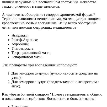
шишки наружные и в воспаленном состоянии. Лекарства
также применяют в виде тампонов.
А чем лечить обострение геморроя хронической формы?
Терапию выполняют венотониками, мазями, устраняющими
кровотечение, боль и воспаление. Чаще всего обострение
лечат при помощи следующих медикаментов:
Эскулюса;
Релиф-Адванса;
Ауробина;
Ультрапрокта;
Тетрациклиновой мази;
Гепариновой мази.
Эти препараты при воспалениях используют:
Для геморроя снаружи (нужно наносить средство на
узлы);
Для геморроя внутри (вводить тампон с лекарством в
анус).
Как убрать болевой синдром? Помогут медикаменты общего
и локального воздействия. Воспаление и боль снимают:
Безорнил;