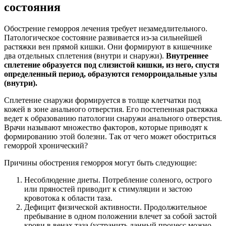
состояния
Обострение геморроя лечения требует незамедлительного.
Патологическое состояние развивается из-за сильнейшей
растяжки вен прямой кишки. Они формируют в кишечнике
два отдельных сплетения (внутри и снаружи).
Внутреннее
сплетение образуется под слизистой кишки, из него, спустя
определенный период, образуются геморроидальные узлы
(внутри).
Сплетение снаружи формируется в толще клетчатки под
кожей в зоне анального отверстия. Его постепенная растяжка
ведет к образованию патологии снаружи анального отверстия.
Врачи называют множество факторов, которые приводят к
формированию этой болезни. Так от чего может обостриться
геморрой хронический?
Причины обострения геморроя могут быть следующие:
Несоблюдение диеты. Потребление соленого, острого
или пряностей приводит к стимуляции и застою
кровотока к области таза.
Дефицит физической активности. Продолжительное
пребывание в одном положении влечет за собой застой
крови в венах таза (устранить данный процесс можно