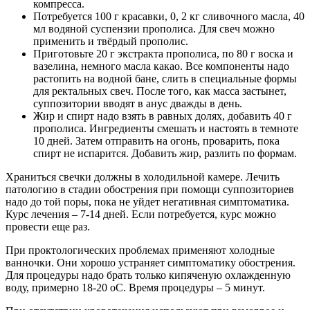
компресса.
Потребуется 100 г красавки, 0, 2 кг сливочного масла, 40
мл водяной суспензии прополиса. Для свеч можно
применить и твёрдый прополис.
Приготовьте 20 г экстракта прополиса, по 80 г воска и
вазелина, немного масла какао. Все компоненты надо
растопить на водной бане, слить в специальные формы
для ректальных свеч. После того, как масса застынет,
суппозитории вводят в анус дважды в день.
Жир и спирт надо взять в равных долях, добавить 40 г
прополиса. Ингредиенты смешать и настоять в темноте
10 дней. Затем отправить на огонь, проварить, пока
спирт не испарится. Добавить жир, разлить по формам.
Храниться свечки должны в холодильной камере. Лечить
патологию в стадии обострения при помощи суппозиториев
надо до той поры, пока не уйдет негативная симптоматика.
Курс лечения – 7-14 дней. Если потребуется, курс можно
провести еще раз.
При проктологических проблемах применяют холодные
ванночки. Они хорошо устраняет симптоматику обострения.
Для процедуры надо брать только кипяченую охлажденную
воду, примерно 18-20 оС. Время процедуры – 5 минут.