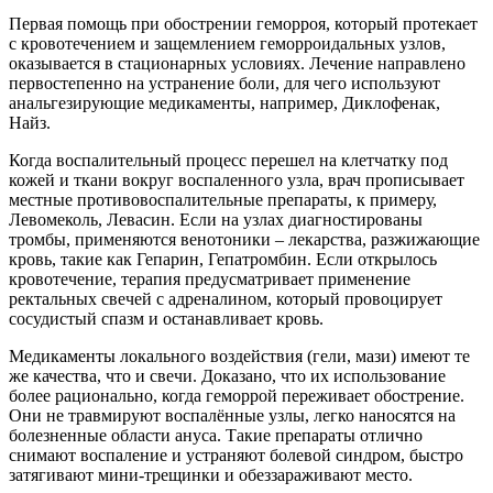
Первая помощь при обострении геморроя, который протекает
с кровотечением и защемлением геморроидальных узлов,
оказывается в стационарных условиях. Лечение направлено
первостепенно на устранение боли, для чего используют
анальгезирующие медикаменты, например, Диклофенак,
Найз.
Когда воспалительный процесс перешел на клетчатку под
кожей и ткани вокруг воспаленного узла, врач прописывает
местные противовоспалительные препараты, к примеру,
Левомеколь, Левасин. Если на узлах диагностированы
тромбы, применяются венотоники – лекарства, разжижающие
кровь, такие как Гепарин, Гепатромбин. Если открылось
кровотечение, терапия предусматривает применение
ректальных свечей с адреналином, который провоцирует
сосудистый спазм и останавливает кровь.
Медикаменты локального воздействия (гели, мази) имеют те
же качества, что и свечи. Доказано, что их использование
более рационально, когда геморрой переживает обострение.
Они не травмируют воспалённые узлы, легко наносятся на
болезненные области ануса. Такие препараты отлично
снимают воспаление и устраняют болевой синдром, быстро
затягивают мини-трещинки и обеззараживают место.