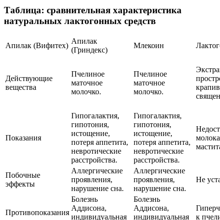
Таблица: сравнительная характеристика
натуральных лактогонных средств
Апилак
Апилак (Вифитех)
Млекоин
Лактог
(Гриндекс)
Экстра
Пчелиное
Пчелиное
Действующие
простр
маточное
маточное
вещества
крапив
молочко.
молочко.
свяще
Гипогалактия,
Гипогалактия,
гипотония,
гипотония,
Недост
истощение,
истощение,
Показания
молока
потеря аппетита,
потеря аппетита,
мастит
невротические
невротические
расстройства.
расстройства.
Аллергические
Аллергические
Побочные
проявления,
проявления,
Не уст
эффекты
нарушение сна.
нарушение сна.
Болезнь
Болезнь
Аддисона,
Аддисона,
Гиперч
Противопоказания
индивидуальная
индивидуальная
к пчел