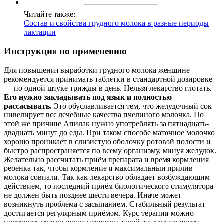
Читайте также:
Состав и свойства грудного молока в разные периоды
лактации
Инструкция по применению
Для повышения выработки грудного молока женщине
рекомендуется принимать таблетки в стандартной дозировке
— по одной штуке трижды в день. Нельзя лекарство глотать.
Его нужно закладывать под язык и полностью
рассасывать.
Это обуславливается тем, что желудочный сок
нивелирует все лечебные качества пчелиного молочка. По
этой же причине Апилак нужно употреблять за пятнадцать-
двадцать минут до еды. При таком способе маточное молочко
хорошо проникает в слизистую оболочку ротовой полости и
быстро распространяется по всему организму, минуя желудок.
Желательно рассчитать приём препарата и время кормления
ребёнка так, чтобы кормление и максимальный прилив
молока совпали. Так как лекарство обладает возбуждающим
действием, то последний приём биологического стимулятора
не должен быть позднее шести вечера. Иначе может
возникнуть проблема с засыпанием. Стабильный результат
достигается регулярным приёмом. Курс терапии можно
повторить только после перерыва такой же длительности,