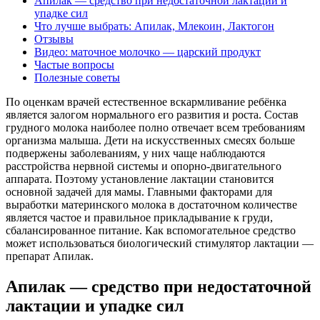
Апилак — средство при недостаточной лактации и
упадке сил
Что лучше выбрать: Апилак, Млекоин, Лактогон
Отзывы
Видео: маточное молочко — царский продукт
Частые вопросы
Полезные советы
По оценкам врачей естественное вскармливание ребёнка
является залогом нормального его развития и роста. Состав
грудного молока наиболее полно отвечает всем требованиям
организма малыша. Дети на искусственных смесях больше
подвержены заболеваниям, у них чаще наблюдаются
расстройства нервной системы и опорно-двигательного
аппарата. Поэтому установление лактации становится
основной задачей для мамы. Главными факторами для
выработки материнского молока в достаточном количестве
является частое и правильное прикладывание к груди,
сбалансированное питание. Как вспомогательное средство
может использоваться биологический стимулятор лактации —
препарат Апилак.
Апилак — средство при недостаточной
лактации и упадке сил