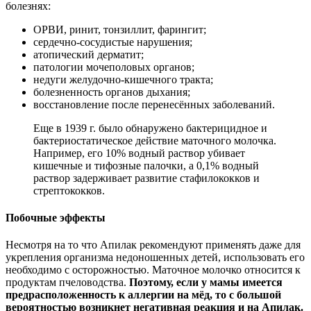
болезнях:
ОРВИ, ринит, тонзиллит, фарингит;
сердечно-сосудистые нарушения;
атопический дерматит;
патологии мочеполовых органов;
недуги желудочно-кишечного тракта;
болезненность органов дыхания;
восстановление после перенесённых заболеваний.
Еще в 1939 г. было обнаружено бактерицидное и
бактериостатическое действие маточного молочка.
Например, его 10% водный раствор убивает
кишечные и тифозные палочки, а 0,1% водный
раствор задерживает развитие стафилококков и
стрептококков.
Побочные эффекты
Несмотря на то что Апилак рекомендуют применять даже для
укрепления организма недоношенных детей, использовать его
необходимо с осторожностью. Маточное молочко относится к
продуктам пчеловодства.
Поэтому, если у мамы имеется
предрасположенность к аллергии на мёд, то с большой
вероятностью возникнет негативная реакция и на Апилак.