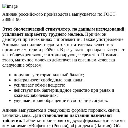
Апилак российского производства выпускается по ГОСТ
28888–90
Этот биологический стимулятор, по данным исследований,
усиливает выработку грудного молока.
Причём он
действует при всех видах гипогалактии. Также употребление
Апилака восполняет недостаток питательных веществ в
организме матери и ребёнка. В результате препарат выступает
как общеукрепляющее и тонизирующее средство. Помимо
этого, маточное молочко действует на организм человека
следующие образом:
нормализует гормональный баланс;
нейтрализует свободные радикалы;
усиливает обмен веществ;
действует как бактерицидное средство при ранах и
кожных заболеваниях;
улучшает кровообращение и состояние сосудов.
Апилак выпускается в следующих формах: порошок, свечи,
таблетки, мазь.
Для становления лактации назначают
таблетки.
Таблетки производятся двумя фармакологическими
компаниями: «Вифитех» (Россия), «Гриндекс» (Латвия). Оба