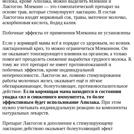
молока, кроме Апилака, можно выделить Млекоин и
Лактогон. Млекоин — это гомеопатический препарат на
основе трав, которые стимулируют лактацию. В состав
Лактогона входят морковный сок, травы, маточное молочко,
аскорбиновая кислота, йодид калия.
Побочные эффекты от применения Млекоина не установлены
Если у кормящей мамы всё в порядке со здоровьем, но возник
лактационный криз, то можно ограничиться Млекоином. Он
не оказывает тонизирующего влияния на организм, а только
помогает преодолеть снижение выработки грудного молока. К
тому же этот препарат не имеет противопоказаний и
побочных эффектов, кроме индивидуальной
непереносимости. Лактогон же, помимо стимулирования
работы молочных желез, оказывает ещё и лёгкое
обеззараживающее, болеутоляющее, противовоспалительное
действие.
Если кормящая мама находится в состоянии
упадка сил и сниженного иммунитета, то более
эффективным будет использование Апилака.
При этом
нужно учитывать индивидуальную реакцию на компоненты
натуральных лекарств.
Препарат Лактогон в дополнение к стимулирующему
лактацию действию оказывает болеутоляющий эфект