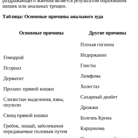
раздражающего жжения является результатом образования
шишек или анальных трещин.
Таблица: Основные причины анального зуда
Основные причины
Другие причины
Плохая гигиена
Недержание
Геморрой
Глисты
Псориаз
Лимфома
Дерматит
Холестаз
Пролапс прямой кишки
Сахарный диабет
Слизистые выделения, язвы,
опухоли
Дрожжи
Свищ прямой кишки
Болезнь Крона
Грибок, лишай, заболевания
Карцинома
передаваемые половым путем