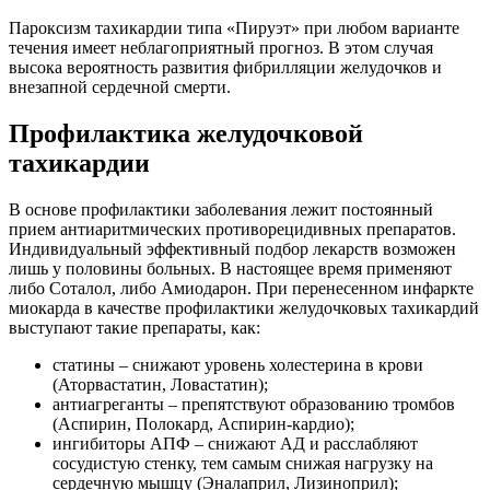
Пароксизм тахикардии типа «Пируэт» при любом варианте
течения имеет неблагоприятный прогноз. В этом случая
высока вероятность развития фибрилляции желудочков и
внезапной сердечной смерти.
Профилактика желудочковой
тахикардии
В основе профилактики заболевания лежит постоянный
прием антиаритмических противорецидивных препаратов.
Индивидуальный эффективный подбор лекарств возможен
лишь у половины больных. В настоящее время применяют
либо Соталол, либо Амиодарон. При перенесенном инфаркте
миокарда в качестве профилактики желудочковых тахикардий
выступают такие препараты, как:
статины – снижают уровень холестерина в крови
(Аторвастатин, Ловастатин);
антиагреганты – препятствуют образованию тромбов
(Аспирин, Полокард, Аспирин-кардио);
ингибиторы АПФ – снижают АД и расслабляют
сосудистую стенку, тем самым снижая нагрузку на
сердечную мышцу (Эналаприл, Лизиноприл);