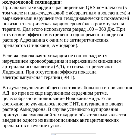
желудочковой тахикардии:
При любой тахикардии с расширенный QRS-комплексом (в
том числе и наджелудочковой с аберрантным проведением) и
выраженными нарушениями гемодинамических показателей
показана электрическая кардиоверсия (электроимпульсная
терапия). Для этого используется разряд 100 – 360 Дж. При
отсутствии эффекта внутривенно одновременно вводится
раствор Адреналина с одним из антиаритмических
препаратов (Лидокаин, Амиодарон).
Если желудочковая тахикардия не сопровождается
нарушением кровообращения и выраженным снижением
артериального давления (АД), то сначала применяют
Лидокаин. При отсутствии эффекта показана
электроимпульсная терапия (ЭИТ).
В случае улучшения общего состояния больного и повышения
АД, но при все еще нарушенном сердечном ритме,
целесообразно использование Новокаинамида. Если
состояние не улучшилось после ЭИТ, внутривенно вводят
раствор Амиодарона. В случае успешного купирования
приступа желудочковой тахикардии обязательным является
введение одного из вышеописанных антиаритмических
препаратов в течение суток.