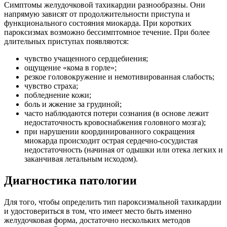
Симптомы желудочковой тахикардии разнообразны. Они
напрямую зависят от продолжительности приступа и
функционального состояния миокарда. При коротких
пароксизмах возможно бессимптомное течение. При более
длительных приступах появляются:
чувство учащенного сердцебиения;
ощущение «кома в горле»;
резкое головокружение и немотивированная слабость;
чувство страха;
побледнение кожи;
боль и жжение за грудиной;
часто наблюдаются потери сознания (в основе лежит
недостаточность кровоснабжения головного мозга);
при нарушении координированного сокращения
миокарда происходит острая сердечно-сосудистая
недостаточность (начиная от одышки или отека легких и
заканчивая летальным исходом).
Диагностика патологии
Для того, чтобы определить тип пароксизмальной тахикардии
и удостовериться в том, что имеет место быть именно
желудочковая форма, достаточно нескольких методов