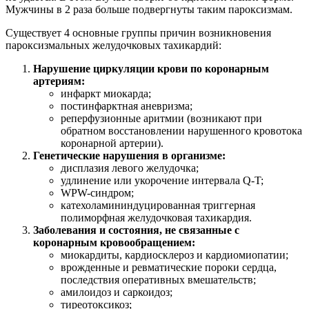
Мужчины в 2 раза больше подвергнуты таким пароксизмам.
Существует 4 основные группы причин возникновения
пароксизмальных желудочковых тахикардий:
Нарушение циркуляции крови по коронарным
артериям:
инфаркт миокарда;
постинфарктная аневризма;
реперфузионные аритмии (возникают при
обратном восстановлении нарушенного кровотока
коронарной артерии).
Генетические нарушения в организме:
дисплазия левого желудочка;
удлинение или укорочение интервала Q-T;
WPW-синдром;
катехоламининдуцированная триггерная
полиморфная желудочковая тахикардия.
Заболевания и состояния, не связанные с
коронарным кровообращением:
миокардиты, кардиосклероз и кардиомиопатии;
врожденные и ревматические пороки сердца,
последствия оперативных вмешательств;
амилоидоз и саркоидоз;
тиреотоксикоз;