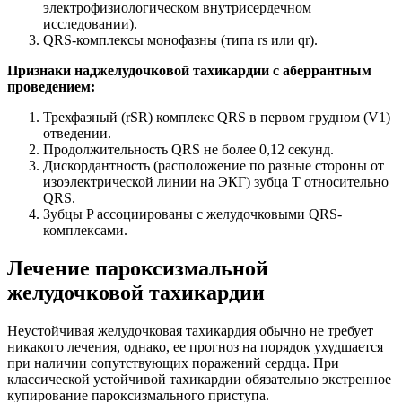
электрофизиологическом внутрисердечном
исследовании).
QRS-комплексы монофазны (типа rs или qr).
Признаки наджелудочковой тахикардии с аберрантным
проведением:
Трехфазный (rSR) комплекс QRS в первом грудном (V1)
отведении.
Продолжительность QRS не более 0,12 секунд.
Дискордантность (расположение по разные стороны от
изоэлектрической линии на ЭКГ) зубца T относительно
QRS.
Зубцы P ассоциированы с желудочковыми QRS-
комплексами.
Лечение пароксизмальной
желудочковой тахикардии
Неустойчивая желудочковая тахикардия обычно не требует
никакого лечения, однако, ее прогноз на порядок ухудшается
при наличии сопутствующих поражений сердца. При
классической устойчивой тахикардии обязательно экстренное
купирование пароксизмального приступа.