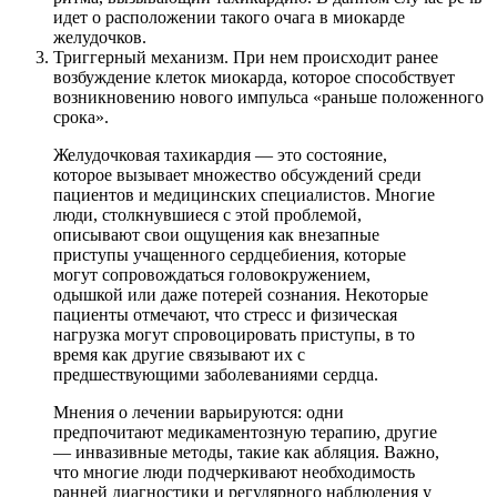
идет о расположении такого очага в миокарде
желудочков.
Триггерный механизм. При нем происходит ранее
возбуждение клеток миокарда, которое способствует
возникновению нового импульса «раньше положенного
срока».
Желудочковая тахикардия — это состояние,
которое вызывает множество обсуждений среди
пациентов и медицинских специалистов. Многие
люди, столкнувшиеся с этой проблемой,
описывают свои ощущения как внезапные
приступы учащенного сердцебиения, которые
могут сопровождаться головокружением,
одышкой или даже потерей сознания. Некоторые
пациенты отмечают, что стресс и физическая
нагрузка могут спровоцировать приступы, в то
время как другие связывают их с
предшествующими заболеваниями сердца.
Мнения о лечении варьируются: одни
предпочитают медикаментозную терапию, другие
— инвазивные методы, такие как абляция. Важно,
что многие люди подчеркивают необходимость
ранней диагностики и регулярного наблюдения у