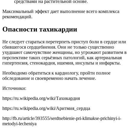
средствами на растительной основе.
Максимальный эффект дает выполнение всего комплекса
рекомендаций.
Опасности тахикардии
Не следует стараться перетерпеть приступ боли в сердце или
сбившегося сердцебиения. Они не только существенно
ухудшают самочувствие женщины, но угрожают развитием в
перспективе таких серьёзных патологий, как артериальная
гипертензия, стенокардия, ишемия, инсульты и инфаркты.
Необходимо обратиться к кардиологу, пройти полное
обследование и своевременно начать лечение.
Источники:
https://ru.wikipedia.org/wiki/Тахикардия
https://ru.wikipedia.org/wiki/Аритмия_сердца
http://fb.ru/article/393555/serdtsebienie-pri-klimakse-prichinyi-i-
metodyi-lecheniya