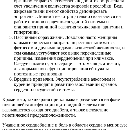
организм старается возместить недостаток эстрогена за
счет увеличения количества жировой прослойки. Ведь
жировые ткани имеют свойство депонировать
эстрогены. Лишний вес отрицательно сказывается на
работе органов сердечно-сосудистой системы и
становится причиной развития тахикардии, аритмии и
гипертонии.
Пассивный образ жизни. Довольно часто женщины
климактерического возраста перестают заниматься
фитнесом и другими видами физической активности, и
тем самым,усугубляют все выше перечисленные
причины, изменения сердцебиения при климаксе.
Следует помнить, что сердце — это мышца, а значит,
для нормального функционирования ей нужны
постоянные тренировки.
Вредные привычки. Злоупотребление алкоголем и
курение приводят к развитию заболеваний органов
сердечно-сосудистой системы.
Кроме того, тахикардия при климаксе развивается на фоне
появившейся дисфункции щитовидной железы или
развывшегося сахарного диабета, а также вследствие
генетической предрасположенности.
Учащенное сердцебиение и боль в области сердца в менопаузе