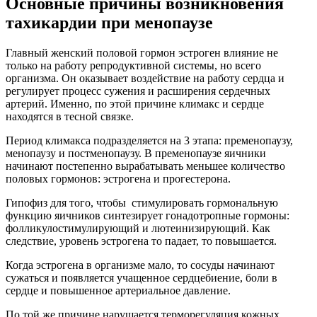
Основные причины возникновения
тахикардии при менопаузе
Главный женский половой гормон эстроген влияние не
только на работу репродуктивной системы, но всего
организма. Он оказывает воздействие на работу сердца и
регулирует процесс сужения и расширения сердечных
артерий. Именно, по этой причине климакс и сердце
находятся в тесной связке.
Период климакса подразделяется на 3 этапа: пременопаузу,
менопаузу и постменопаузу. В пременопаузе яичники
начинают постепенно вырабатывать меньшее количество
половых гормонов: эстрогена и прогестерона.
Гипофиз для того, чтобы стимулировать гормональную
функцию яичников синтезирует гонадотропные гормоны:
фолликулостимулирующий и лютеинизирующий. Как
следствие, уровень эстрогена то падает, то повышается.
Когда эстрогена в организме мало, то сосуды начинают
сужаться и появляется учащенное сердцебиение, боли в
сердце и повышенное артериальное давление.
По той же причине нарушается терморегуляция кожных