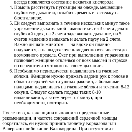
всегда появляется состояние нехватки кислорода.
Помочь расстегнуть пуговицы на одежде, мешающие
глубокому дыханию, ослабить ремень и застежку на
бюстгальтере.
Ей следует выполнять в течение нескольких минут такое
упражнение дыхательной гимнастики: на 3 счета делать
глубокий вдох, на 2 счета задерживать дыхание, на 5
счетов медленно выдыхать и делать паузу на 2 счета.
Важно дышать животом — на вдохе он плавно
надувается, а на выдохе очень медленно втягивается до
возможного предела. Счет при выполнении упражнения
позволяет женщине отвлечься от всех мыслей и страхов
и сосредоточится только на своем дыхании.
Необходимо периодически надавливать на глазные
яблоки. Женщине нужно прижать ладони рук к голове в
области верхней части ушных раковин, а большими
пальцами надавливать на глазные яблоки и течении 8-12
секунд. Следует сделать подряд таких 8-10
надавливаний, а затем через 5-7 минут, при
необходимости, повторить.
После того, как женщина выполнила предложенные
рекомендации, и частота сокращений сердечной мышцы
сократилась, ей нужно принять таблетку Корвалола или
Валерьяны либо капли Валокордина. При отсутствии в