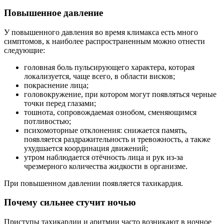
Повышенное давление
У повышенного давления во время климакса есть много
симптомов, к наиболее распространенным можно отнести
следующие:
головная боль пульсирующего характера, которая
локализуется, чаще всего, в области висков;
покраснение лица;
головокружение, при котором могут появляться черные
точки перед глазами;
тошнота, сопровождаемая ознобом, сменяющимся
потливостью;
психомоторные отклонения: снижается память,
появляется раздражительность и тревожность, а также
ухудшается координация движений;
утром наблюдается отёчность лица и рук из-за
чрезмерного количества жидкости в организме.
При повышенном давлении появляется тахикардия.
Почему сильнее стучит ночью
Приступы тахикардии и аритмии часто возникают в ночное