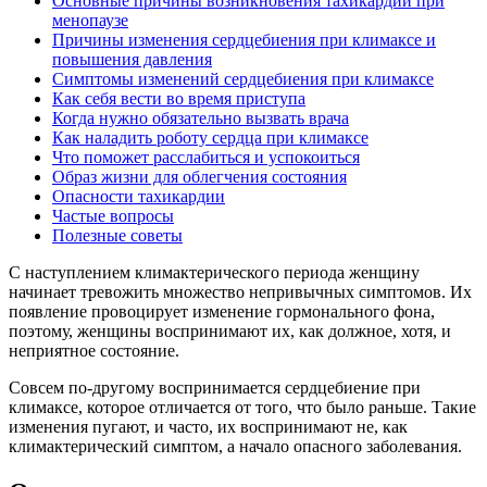
Основные причины возникновения тахикардии при
менопаузе
Причины изменения сердцебиения при климаксе и
повышения давления
Симптомы изменений сердцебиения при климаксе
Как себя вести во время приступа
Когда нужно обязательно вызвать врача
Как наладить роботу сердца при климаксе
Что поможет расслабиться и успокоиться
Образ жизни для облегчения состояния
Опасности тахикардии
Частые вопросы
Полезные советы
С наступлением климактерического периода женщину
начинает тревожить множество непривычных симптомов. Их
появление провоцирует изменение гормонального фона,
поэтому, женщины воспринимают их, как должное, хотя, и
неприятное состояние.
Совсем по-другому воспринимается сердцебиение при
климаксе, которое отличается от того, что было раньше. Такие
изменения пугают, и часто, их воспринимают не, как
климактерический симптом, а начало опасного заболевания.