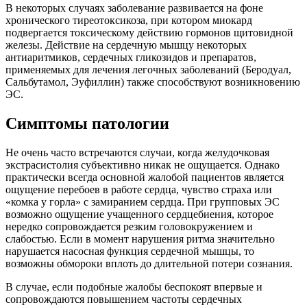
В некоторых случаях заболевание развивается на фоне
хронического тиреотоксикоза, при котором миокард
подвергается токсическому действию гормонов щитовидной
железы. Действие на сердечную мышцу некоторых
антиаритмиков, сердечных гликозидов и препаратов,
применяемых для лечения легочных заболеваний (Беродуал,
Сальбутамол, Эуфиллин) также способствуют возникновению
ЭС.
Симптомы патологии
Не очень часто встречаются случаи, когда желудочковая
экстрасистолия субъективно никак не ощущается. Однако
практически всегда основной жалобой пациентов является
ощущение перебоев в работе сердца, чувство страха или
«комка у горла» с замиранием сердца. При групповых ЭС
возможно ощущение учащенного сердцебиения, которое
нередко сопровождается резким головокружением и
слабостью. Если в момент нарушения ритма значительно
нарушается насосная функция сердечной мышцы, то
возможны обмороки вплоть до длительной потери сознания.
В случае, если подобные жалобы беспокоят впервые и
сопровождаются повышением частоты сердечных