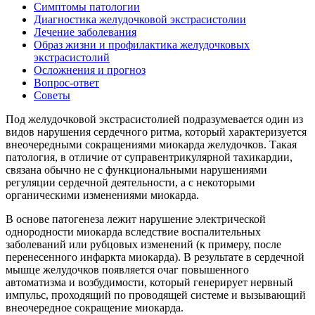
Симптомы патологии
Диагностика желудочковой экстрасистолии
Лечение заболевания
Образ жизни и профилактика желудочковых
экстрасистолий
Осложнения и прогноз
Вопрос-ответ
Советы
Под желудочковой экстрасистолией подразумевается один из
видов нарушения сердечного ритма, который характеризуется
внеочередными сокращениями миокарда желудочков. Такая
патология, в отличие от суправентрикулярной тахикардии,
связана обычно не с функциональными нарушениями
регуляции сердечной деятельности, а с некоторыми
органическими изменениями миокарда.
В основе патогенеза лежит нарушение электрической
однородности миокарда вследствие воспалительных
заболеваний или рубцовых изменений (к примеру, после
перенесенного инфаркта миокарда). В результате в сердечной
мышце желудочков появляется очаг повышенного
автоматизма и возбудимости, который генерирует нервный
импульс, проходящий по проводящей системе и вызывающий
внеочередное сокращение миокарда.