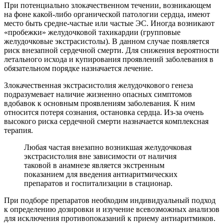
При потенциально злокачественном течении, возникающем
на фоне какой-либо органической патологии сердца, имеют
место быть средне-частые или частые ЭС. Иногда возникают
«пробежки» желудочковой тахикардии (групповые
желудочковые экстрасистолы). В данном случае появляется
риск внезапной сердечной смерти. Для снижения вероятности
летального исхода и купирования проявлений заболевания в
обязательном порядке назначается лечение.
Злокачественная экстрасистолия желудочкового генеза
подразумевает наличие жизненно опасных симптомов
вдобавок к основным проявлениям заболевания. К ним
относится потеря сознания, остановка сердца. Из-за очень
высокого риска сердечной смерти назначается комплексная
терапия.
Любая частая внезапно возникшая желудочковая
экстрасистолия вне зависимости от наличия
таковой в анамнезе является экстренным
показанием для введения антиаритмических
препаратов и госпитализации в стационар.
При подборе препаратов необходим индивидуальный подход
к определению дозировки и изучение всевозможных анализов
для исключения противопоказаний к приему антиаритмиков.