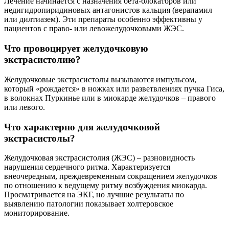
Лечение начинается с назначения бета-блокаторов или
недигидропиридиновых антагонистов кальция (верапамил
или дилтиазем). Эти препараты особенно эффективны у
пациентов с право- или левожелудочковыми ЖЭС.
Что провоцирует желудочковую
экстрасистолию?
Желудочковые экстрасистолы вызываются импульсом,
который «рождается» в ножках или разветвлениях пучка Гиса,
в волокнах Пуркинье или в миокарде желудочков – правого
или левого.
Что характерно для желудочковой
экстрасистолы?
Желудочковая экстрасистолия (ЖЭС) – разновидность
нарушения сердечного ритма. Характеризуется
внеочередным, преждевременным сокращением желудочков
по отношению к ведущему ритму возбуждения миокарда.
Просматривается на ЭКГ, но лучшие результаты по
выявлению патологии показывает холтеровское
мониторирование.