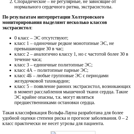
Спорадические – не регулярные, не зависящие от
нормального сердечного ритма, экстрасистолы.
По результатам интерпретации Холтеровского
мониторирования выделяют несколько классов
экстрасистол
:
0 класс – ЭС отсутствуют;
класс 1 – одиночные редкие монотопные ЭС, не
превышающие 30 в час;
класс 2 – аналогично классу 1, но с частотой более 30 в
течение часа;
класс 3 – единичные политопные ЭС;
класс 4А – политопные парные ЭС;
класс 4Б – любые групповые ЭС с периодами
желудочковой тахикардии;
класс 5 – появление ранних экстрасистол, возникающих
в момент расслабления мышечной ткани сердца. Такие
ЭС крайне опасны, т.к. могут являться
предшественниками остановки сердца.
Такая классификация Вольфа-Лауна разработана для более
удобной оценки степени риска и прогнозе заболевания. 0 – 2
класс практически не несет угрозы для пациента.