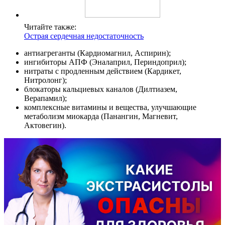
Читайте также:
Острая сердечная недостаточность
антиагреганты (Кардиомагнил, Аспирин);
ингибиторы АПФ (Эналаприл, Периндоприл);
нитраты с продленным действием (Кардикет,
Нитролонг);
блокаторы кальциевых каналов (Дилтиазем,
Верапамил);
комплексные витамины и вещества, улучшающие
метаболизм миокарда (Панангин, Магневит,
Актовегин).