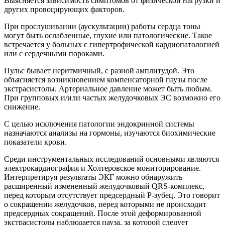
Выясняется зависимость симптомов от физической нагрузки и
других провоцирующих факторов.
При прослушивании (аускультации) работы сердца тоны
могут быть ослабленные, глухие или патологические. Такое
встречается у больных с гипертрофической кардиопатологией
или с сердечными пороками.
Пульс бывает неритмичный, с разной амплитудой. Это
объясняется возникновением компенсаторной паузы после
экстрасистолы. Артериальное давление может быть любым.
При групповых и/или частых желудочковых ЭС возможно его
снижение.
С целью исключения патологии эндокринной системы
назначаются анализы на гормоны, изучаются биохимические
показатели крови.
Среди инструментальных исследований основными являются
электрокардиография и Холтеровское мониторирование.
Интерпретируя результаты ЭКГ можно обнаружить
расширенный измененный желудочковый QRS-комплекс,
перед которым отсутствует предсердный P-зубец. Это говорит
о сокращении желудочков, перед которыми не происходит
предсердных сокращений. После этой деформированной
экстрасистолы наблюдается пауза, за которой следует