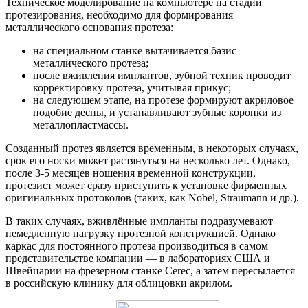
Техническое моделирование на компьютере на стадии
протезирования, необходимо для формирования
металлического основания протеза:
на специальном станке вытачивается базис
металлического протеза;
после вживления имплантов, зубной техник проводит
корректировку протеза, учитывая прикус;
на следующем этапе, на протезе формируют акриловое
подобие десны, и устанавливают зубные коронки из
металлопластмассы.
Созданный протез является временным, в некоторых случаях,
срок его носки может растянуться на несколько лет. Однако,
после 3-5 месяцев ношения временной конструкции,
протезист может сразу приступить к установке фирменных
оригинальных протоколов (таких, как Nobel, Straumann и др.).
В таких случаях, вживлённые импланты подразумевают
немедленную нагрузку протезной конструкцией. Однако
каркас для постоянного протеза производиться в самом
представительстве компании ― в лабораториях США и
Швейцарии на фрезерном станке Cerec, а затем пересылается
в российскую клинику для облицовки акрилом.