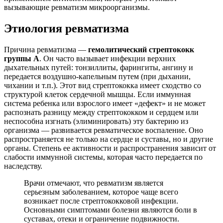
вызывающие ревматизм микроорганизмы.
Этиология ревматизма
Причина ревматизма —
гемолитический стрептококк
группы А
. Он часто вызывает инфекции верхних
дыхательных путей: тонзиллиты, фарингиты, ангину и
передается воздушно-капельным путем (при дыхании,
чихании и т.п.). Этот вид стрептококка имеет сходство со
структурой клеток сердечной мышцы. Если иммунная
система ребенка или взрослого имеет «дефект» и не может
распознать разницу между стрептококком и сердцем или
неспособна изгнать (элиминировать) эту бактерию из
организма — развивается ревматическое воспаление. Оно
распространяется не только на сердце и суставы, но и другие
органы. Степень ее активности и распространения зависит от
слабости иммунной системы, которая часто передается по
наследству.
Врачи отмечают, что ревматизм является
серьезным заболеванием, которое чаще всего
возникает после стрептококковой инфекции.
Основными симптомами болезни являются боли в
суставах, отеки и ограничение подвижности.