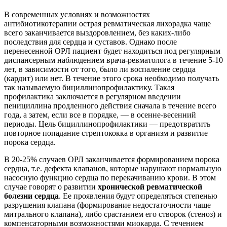
В современных условиях и возможностях
антибиотикотерапии острая ревматическая лихорадка чаще
всего заканчивается выздоровлением, без каких-либо
последствия для сердца и суставов. Однако после
перенесенной ОРЛ пациент будет находиться под регулярным
диспансерным наблюдением врача-ревматолога в течение 5-10
лет, в зависимости от того, было ли воспаление сердца
(кардит) или нет. В течение этого срока необходимо получать
так называемую бициллинопрофилактику. Такая
профилактика заключается в регулярном введении
пенициллина продленного действия сначала в течение всего
года, а затем, если все в порядке, — в осенне-весенний
периоды. Цель бициллинопрофилактики — предотвратить
повторное попадание стрептококка в организм и развитие
порока сердца.
В 20-25% случаев ОРЛ заканчивается формированием порока
сердца, т.е. дефекта клапанов, которые нарушают нормальную
насосную функцию сердца по перекачиванию крови. В этом
случае говорят о развитии
хронической ревматической
болезни сердца
. Ее проявления будут определяться степенью
разрушения клапана (формирование недостаточности чаще
митрального клапана), либо срастанием его створок (стеноз) и
компенсаторными возможностями миокарда. С течением