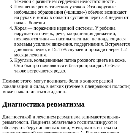
тяжелой с развитием сердечной недостаточности.
Появление ревматических узелков. Эти округлые
небольшие образования («шишки») обычно возникают
на руках и ногах в области суставов через 3-4 недели от
начала болезни.
Хорея — поражение нервной системы. У ребенка
нарушается почерк, речь, координация движений,
появляются тики — насильственные, не поддающиеся
волевым усилиям движения, подергивания. Встречается
довольно редко, в 15-17% случаев и проходит через 1-2
месяца лечения.
Круглые, кольцевидные пятна розового цвета на коже.
Они быстро появляются и быстро проходят. Сейчас
также встречаются редко.
Помимо этого, могут возникать боли в животе разной
локализации и силы, в легких (точнее в плевральной полости)
может накапливаться жидкость.
Диагностика ревматизма
Диагностикой и лечением ревматизма занимаются врачи-
ревматологи. Пациента обязательно госпитализируют и
обследуют: берут анализы крови, мочи, мазок из зева на
гемолитический стрептококк группы А. В анализе крови