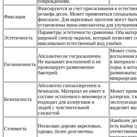
повреждениям.
Фиксируются за счет присасывания к естеств
рельефа десен. Может применяться специальн
Фиксация
фиксации. Для акриловых протезов могут быт
установлены мини-имплантаты для улучшения
Параметры эстетичности сравнимы. Оба мате
Эстетичность
широкий спектр окраски, который позволяет с
максимально естественный вид улыбки.
Может стать
Абсолютно не гигроскопичен.
воспаления в
Не вызывает воспалений и не
в материале
Гигиеничность
провоцирует размножение
поры, в кот
бактерий.
размножатьс
микроорган
Абсолютно гипоаллергенен и
безопасен. Материал не имеет в
Может приве
составе остаточного мономера и
аллергии, т.
Безопасность
подходит для аллергиков и
эксплуатаци
людей с чувствительной
выделяет ма
слизистой.
Наиболее де
Несколько дороже акриловых,
есть выбор 
Стоимость
однако, более долговечны.
отечественн
производите