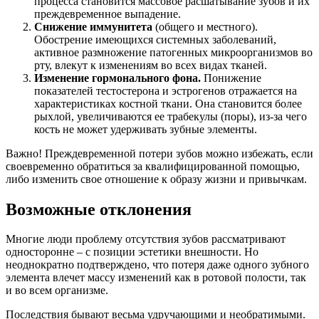
процесса становится массовое расшатывание зубов и их
преждевременное выпадение.
Снижение иммунитета
(общего и местного).
Обострение имеющихся системных заболеваний,
активное размножение патогенных микроорганизмов во
рту, влекут к изменениям во всех видах тканей.
Изменение гормонального фона.
Понижение
показателей тестостерона и эстрогенов отражается на
характеристиках костной ткани. Она становится более
рыхлой, увеличиваются ее трабекулы (поры), из-за чего
кость не может удерживать зубные элементы.
Важно! Преждевременной потери зубов можно избежать, если
своевременно обратиться за квалифицированной помощью,
либо изменить свое отношение к образу жизни и привычкам.
Возможные отклонения
Многие люди проблему отсутствия зубов рассматривают
односторонне – с позиции эстетики внешности. Но
неоднократно подтверждено, что потеря даже одного зубного
элемента влечет массу изменений как в ротовой полости, так
и во всем организме.
Последствия бывают весьма удручающими и необратимыми.