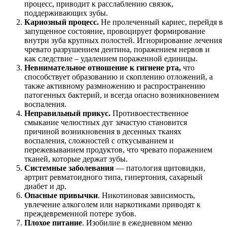
процесс, приводит к расслаблению связок,
поддерживающих зубы.
Кариозный процесс.
Не пролеченный кариес, перейдя в
запущенное состояние, провоцирует формирование
внутри зуба крупных полостей. Игнорирование лечения
чревато разрушением дентина, поражением нервов и
как следствие – удалением пораженной единицы.
Невнимательное отношение к гигиене рта,
что
способствует образованию и скоплению отложений, а
также активному размножению и распространению
патогенных бактерий, и всегда опасно возникновением
воспаления.
Неправильный прикус.
Противоестественное
смыкание челюстных дуг зачастую становится
причиной возникновения в десенных тканях
воспаления, сложностей с откусыванием и
пережевыванием продуктов, что чревато поражением
тканей, которые держат зубы.
Системные заболевания
― патология щитовидки,
артрит ревматоидного типа, гипертония, сахарный
диабет и др.
Опасные привычки
. Никотиновая зависимость,
увлечение алкоголем или наркотиками приводят к
преждевременной потере зубов.
Плохое питание
. Изобилие в ежедневном меню