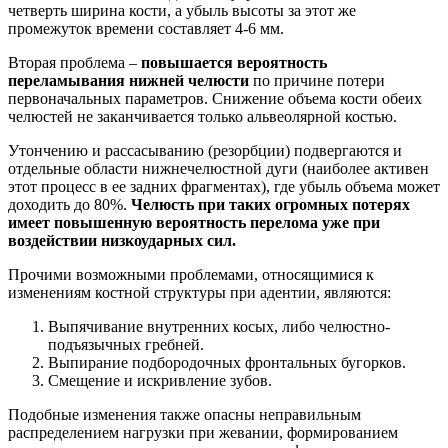
четверть ширина кости, а убыль высоты за этот же
промежуток времени составляет 4-6 мм.
Вторая проблема –
повышается вероятность
переламывания нижней челюсти
по причине потери
первоначальных параметров. Снижение объема кости обеих
челюстей не заканчивается только альвеолярной костью.
Утончению и рассасыванию (резорбции) подвергаются и
отдельные области нижнечелюстной дуги (наиболее активен
этот процесс в ее задних фрагментах), где убыль объема может
доходить до 80%.
Челюсть при таких огромных потерях
имеет повышенную вероятность перелома уже при
воздействии низкоударных сил.
Прочими возможными проблемами, относящимися к
изменениям костной структуры при адентии, являются:
Выпячивание внутренних косых, либо челюстно-
подъязычных гребней.
Выпирание подбородочных фронтальных бугорков.
Смещение и искривление зубов.
Подобные изменения также опасны неправильным
распределением нагрузки при жевании, формированием