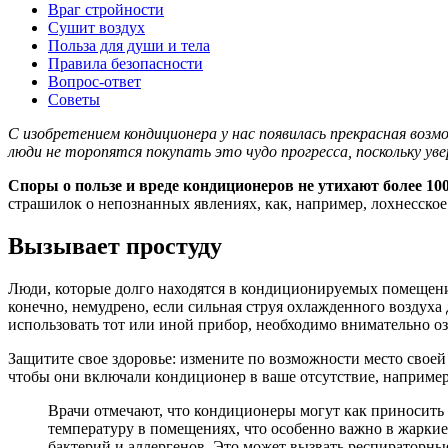
Враг стройности
Сушит воздух
Польза для души и тела
Правила безопасности
Вопрос-ответ
Советы
С изобретением кондиционера у нас появилась прекрасная воз
люди не торопятся покупать это чудо прогресса, поскольку уве
Споры о пользе и вреде кондиционеров не утихают более 100
страшилок о непознанных явлениях, как, например, лохнесское
Вызывает простуду
Люди, которые долго находятся в кондиционируемых помещения
конечно, немудрено, если сильная струя охлажденного воздуха
использовать тот или иной прибор, необходимо внимательно о
Защитите свое здоровье: измените по возможности место своей
чтобы они включали кондиционер в ваше отсутствие, например,
Врачи отмечают, что кондиционеры могут как приносить 
температуру в помещениях, что особенно важно в жаркие
бактерий и аллергенов. Это может вызвать респираторны