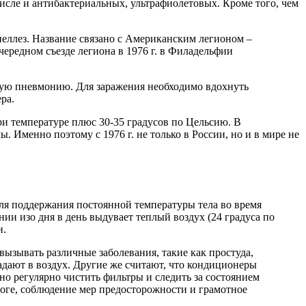
сле и антибактериальных, ультрафиолетовых. Кроме того, чем
неллез. Название связано с Американским легионом –
чередном съезде легиона в 1976 г. в Филадельфии
елую пневмонию. Для заражения необходимо вдохнуть
ра.
и температуре плюс 30-35 градусов по Цельсию. В
. Именно поэтому с 1976 г. не только в России, но и в мире не
для поддержания постоянной температуры тела во время
ии изо дня в день выдувает теплый воздух (24 градуса по
н.
ызывать различные заболевания, такие как простуда,
падают в воздух. Другие же считают, что кондиционеры
о регулярно чистить фильтры и следить за состоянием
итоге, соблюдение мер предосторожности и грамотное