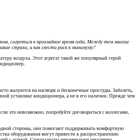
ом, согреться в прохладное время года. Между тем многие
акие страхи, и как свести риск к минимуму?
туру воздуха. Этот агрегат такой же популярный герой
ондиционер.
сто жалуются на насморк и бесконечные простуды. Заболеть,
нной установке кондиционера, а не в его наличии. Прежде чем
сли это невозможно, попробуйте договориться с коллегами,
С одной стороны, они помогают поддерживать комфортную
истка оборудования могут привести к распространению
юдей с астмой. Специалисты рекомендуют регулярно