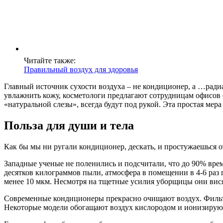
Читайте также:
Правильный воздух для здоровья
Главный источник сухости воздуха – не кондиционер, а …радиа
увлажнить кожу, косметологи предлагают сотрудницам офисов е
«натуральной слезы», всегда будут под рукой. Эта простая ме
Польза для души и тела
Как бы мы ни ругали кондиционер, дескать, и простужаешься от
Западные ученые не поленились и подсчитали, что до 90% вре
десятков килограммов пыли, атмосфера в помещении в 4-6 раз 
менее 10 мкм. Несмотря на тщетные усилия уборщицы они вися
Современные кондиционеры прекрасно очищают воздух. Фильт
Некоторые модели обогащают воздух кислородом и ионизируют