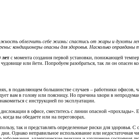
можность облегчить себе жизнь: спастись от жары и духоты лет
рены: кондиционеры опасны для здоровья. Насколько оправданы т
 лет
с момента создания первой установки, понижающей темпера
 чудовище или йети. Попробуем разобраться, так ли он опасен к
х, в подавляющем большинстве случаев – работники офисов, ча
 дует вам в голову или поясницу. Но причина хвори в непродума
знакомиться с инструкцией по эксплуатации.
 дислокации в офисе, сместитесь с линии опасной «прохлады». Е
 когда вы обедаете или на переговорах.
пользу, так и представлять определенные риски для здоровья. 
 дни. Однако неправильное использование или недостаточная ч
е заболевания, аллергические реакции и ухудшение состояния л