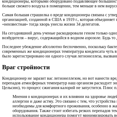
кондиционеры, которыми оборудовано подавляющее большинств
больше свежего воздуха в помещении, тем меньше в нем вирус
Самая большая страшилка о вреде кондиционера связана с утве
организацией, созданной в США в 1919 г., которая объединяет
«неизвестная» тогда хворь унесла жизни 34 делегатов.
На сегодняшний день ученые раскодировали геном только одной
возбудителя – вирус, содержащийся в водном аэрозоле. Будь то
Последнее убеждение абсолютно беспочвенно, поскольку бакте
современных же кондиционерах температура конденсата чуть выш
было зарегистрировано ни одного случая легионеллеза, вызва
Враг стройности
Кондиционер не заразит вас легионеллезом, но вот нанести вр
перепадов атмосферных температур наш организм расходует эне
Цельсию), то процесс сжигания калорий не запустится. Плюс п
Мнения о кондиционерах и их влиянии на здоровье людей
аллергии и даже астму. Это связано с тем, что устройств
необходимы для комфортного проживания, особенно в жар
оборудования. Также стоит избегать резких перепадов те
использование кондиционера помогут минимизировать во