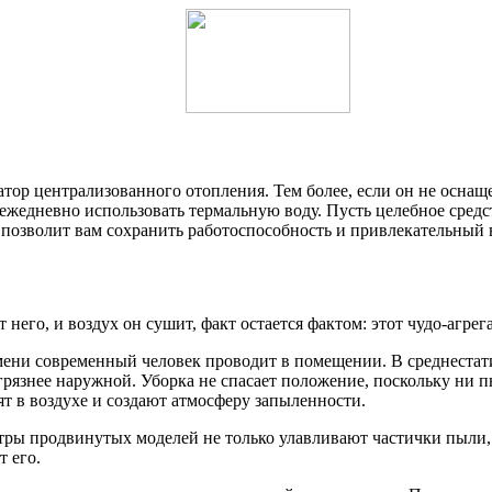
тор централизованного отопления. Тем более, если он не оснащ
жедневно использовать термальную воду. Пусть целебное средст
ра позволит вам сохранить работоспособность и привлекательный
 него, и воздух он сушит, факт остается фактом: этот чудо-агр
мени современный человек проводит в помещении. В среднестати
грязнее наружной. Уборка не спасает положение, поскольку ни п
т в воздухе и создают атмосферу запыленности.
ры продвинутых моделей не только улавливают частички пыли, 
 его.