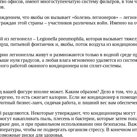
о офисов, имеют многоступенчатую систему фильтров, в том чи
ов.
рждением, что якобы он вызывает «болезнь легионеров» – легио
 граждан этой страны – участников различных войн. Именно на о
 из легионелл – Legionella pneumophila, которая вызывает тяж
 душ, питьевой фонтанчик и, якобы, поток воздуха из кондиционе
рии легионеллы живут и размножаются только в водной среде пр
е нуля градусов, а любая влага мгновенно удаляется из системы
нного работой оконного кондиционера или сплит-системы.
ед вашей фигуре вполне может. Каким образом? Дело в том, что 
ргию, то есть сжигает калории. Если же кондиционер в помещен
лотный бизнес-ланч, сидячая работа, и лишний вес вам обеспече
 разделяются. Некоторые утверждают, что кондиционеры могут в
а могут накапливать пыль, плесень и бактерии, которые затем по
кие дни, и при правильном использовании они безопасны. Важн
мпературы, чтобы не подвергать организм стрессу. В конечном 
зможные риски для здоровья.