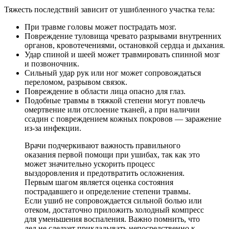
Тяжесть последствий зависит от ушибленного участка тела:
При травме головы может пострадать мозг.
Повреждение туловища чревато разрывами внутренних
органов, кровотечениями, остановкой сердца и дыхания.
Удар спиной и шеей может травмировать спинной мозг
и позвоночник.
Сильный удар рук или ног может сопровождаться
переломом, разрывом связок.
Повреждение в области лица опасно для глаз.
Подобные травмы в тяжкой степени могут повлечь
омертвение или отслоение тканей, а при наличии
ссадин с повреждением кожных покровов — заражение
из-за инфекции.
Врачи подчеркивают важность правильного
оказания первой помощи при ушибах, так как это
может значительно ускорить процесс
выздоровления и предотвратить осложнения.
Первым шагом является оценка состояния
пострадавшего и определение степени травмы.
Если ушиб не сопровождается сильной болью или
отеком, достаточно приложить холодный компресс
для уменьшения воспаления. Важно помнить, что
лед не следует прикладывать непосредственно к