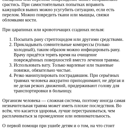
срастись. При самостоятельных попытках вправить
кажущийся вывих можно усугубить ситуацию, если есть
перелом. Можно повредить ткани или мышцы, связки
обломками кости.
При царапинах или кровоточащих ссадинах нельзя:
Посыпать рану стрептоцидом или другими средствами.
Прикладывать сомнительные компрессы (только
холодный), таким образом можно инфицировать рану.
Врачу придётся терять время на очищение
повреждённых поверхностей вместо лечения травмы.
Использовать вату. Только марлевые или тканевые
повязки, обязательно чистые.
Резко манипулировать пострадавшим. При серьёзных
травмах человека аккуратно приподнимают, не дёргая и
не делая резких движений, придерживают голову для
транспортировки в больницу.
Организм человека — сложная система, поэтому иногда самая
незначительная травма может иметь плохие последствия. Во
всём, что касается здоровья, лучше перестраховаться, чем
расплачиваться за промедление или невнимательность.
О первой помощи при ушибе детям и о том, на что стоит