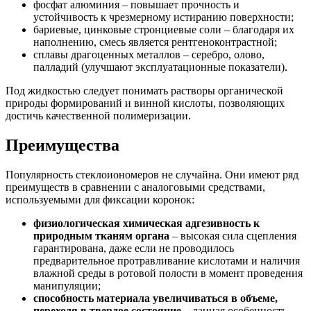
фосфат алюминия – повышает прочность и
устойчивость к чрезмерному истиранию поверхности;
бариевые, цинковые стронциевые соли – благодаря их
наполнению, смесь является рентгеноконтрастной;
сплавы драгоценных металлов – серебро, олово,
палладий (улучшают эксплуатационные показатели).
Под жидкостью следует понимать растворы органической
природы формирований и винной кислоты, позволяющих
достичь качественной полимеризации.
Преимущества
Популярность стеклоиономеров не случайна. Они имеют ряд
преимуществ в сравнении с аналоговыми средствами,
используемыми для фиксации коронок:
физиологическая химическая адгезивность к
природным тканям органа
– высокая сила сцепления
гарантирована, даже если не проводилось
предварительное протравливание кислотами и наличия
влажной среды в ротовой полости в момент проведения
манипуляции;
способность материала увеличиваться в объеме,
переходя в твердое состояние
– данная особенность