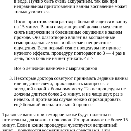
в воде. Нужно быть очень аккуратным, так как при
неправильном приготовлении ванны воспаление может
только усилиться.
После приготовления раствора больной садится в ванну
на 15 минут. Ванна с марганцовкой должна медленно
снять напряжение и болезненные ощущения в заднем
проходе. Она благотворно влияет на воспаленные
геморроидальные узлы и облегчает неприятные
ощущения. Если первый сеанс процедуры не принес
нужного эффекта, процедуру повторяют до 3 — 4 раз в
день, пока боль не начнет утихать.< /li>
Все о лечебной ванночке с марганцовкой
Некоторые доктора советуют принимать ледяные ванны
или ледяные свечи, прикладывать компрессы с
холодной водой к больному месту. Такие процедуры не
должны длиться более 2-х минут, и не чаще двух раз в
неделю. В противном случае можно спровоцировать
ещё больший воспалительный процесс.
Травяные ванны при геморрое также будут полезны и
питательны для кожных покровов. Их принимают не более 15
минут. Если в конце процедуры чувствуется неприятный
запах – пользуются косметическими средствами. При