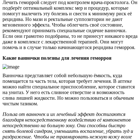
Лечить геморрой следует под контролем врача-проктолога. Он
подберёт оптимальный комплекс мер и процедур, которые
помогут вылечить эту болезнь и свести к минимуму риск её
рецидива. Но мази и ректальные суппозитории не дают
мгновенного эффекта. Чтобы облегчить своё состояние,
рекомендуют принимать специальные сидячие ванночки.
Если они грамотно подобраны, то не принесут никакого вреда
даже в комплексе с лекарственной терапией. Они могут
помочь и в случае только начинающегося рецидива геморроя.
Какие ванночки полезны для лечения геморроя
Ванночка представляет собой небольшую ёмкость, куда
помещается та часть тела, которая требует лечения. В аптеке
можно найти специальное приспособление, которое ставится
на унитаз. У него есть сливное отверстие и возможность
слива лишней жидкости. Но можно пользоваться и обычным
чистым тазиком.
Польза от ванночек и их лечебный эффект достигаются
благодаря непосредственному воздействию её компонентов
непосредственно на больную зону. Они способны быстро
снять болевой синдром, уменьшить воспаление, убрать зуд и
раздражение. Чтобы не травмировать нежную кожу возле