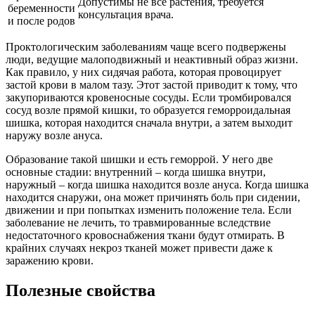
Допустимы не все растения, требуется
беременности
консультация врача.
и после родов
Проктологическим заболеваниям чаще всего подвержены
люди, ведущие малоподвижный и неактивный образ жизни.
Как правило, у них сидячая работа, которая провоцирует
застой крови в малом тазу. Этот застой приводит к тому, что
закупориваются кровеносные сосуды. Если тромбировался
сосуд возле прямой кишки, то образуется геморроидальная
шишка, которая находится сначала внутри, а затем выходит
наружу возле ануса.
Образование такой шишки и есть геморрой. У него две
основные стадии: внутренний – когда шишка внутри,
наружный – когда шишка находится возле ануса. Когда шишка
находится снаружи, она может причинять боль при сидении,
движении и при попытках изменить положение тела. Если
заболевание не лечить, то травмированные вследствие
недостаточного кровоснабжения ткани будут отмирать. В
крайних случаях некроз тканей может привести даже к
заражению крови.
Полезные свойства