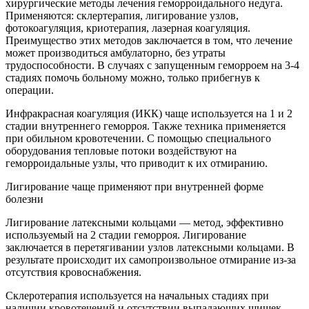
хирургические методы лечения геморроидального недуга.
Применяются: склертерапия, лигирование узлов,
фотокоагуляция, криотерапия, лазерная коагуляция.
Преимущество этих методов заключается в том, что лечение
может производиться амбулаторно, без утраты
трудоспособности. В случаях с запущенным геморроем на 3-4
стадиях помочь больному можно, только прибегнув к
операции.
Инфракрасная коагуляция (ИКК) чаще используется на 1 и 2
стадии внутреннего геморроя. Также техника применяется
при обильном кровотечении. С помощью специального
оборудования тепловые потоки воздействуют на
геморроидальные узлы, что приводит к их отмиранию.
Лигирование чаще применяют при внутренней форме
болезни
Лигирование латексными кольцами — метод, эффективно
используемый на 2 стадии геморроя. Лигирование
заключается в перетягивании узлов латексными кольцами. В
результате происходит их самопроизвольное отмирание из-за
отсутствия кровоснабжения.
Склеротерапия используется на начальных стадиях при
наличии кровотечений и отсутствии выпадающих шишек.