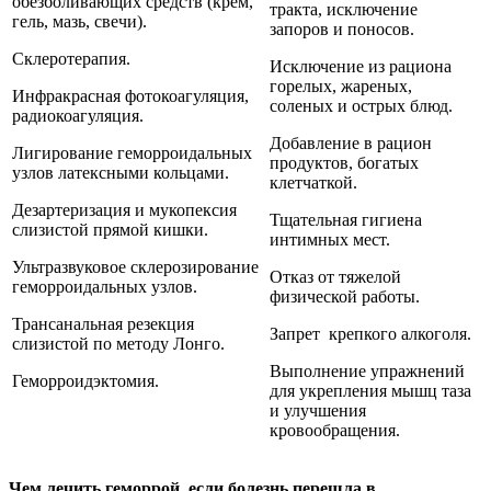
обезболивающих средств (крем,
тракта, исключение
гель, мазь, свечи).
запоров и поносов.
Склеротерапия.
Исключение из рациона
горелых, жареных,
Инфракрасная фотокоагуляция,
соленых и острых блюд.
радиокоагуляция.
Добавление в рацион
Лигирование геморроидальных
продуктов, богатых
узлов латексными кольцами.
клетчаткой.
Дезартеризация и мукопексия
Тщательная гигиена
слизистой прямой кишки.
интимных мест.
Ультразвуковое склерозирование
Отказ от тяжелой
геморроидальных узлов.
физической работы.
Трансанальная резекция
Запрет крепкого алкоголя.
слизистой по методу Лонго.
Выполнение упражнений
Геморроидэктомия.
для укрепления мышц таза
и улучшения
кровообращения.
Чем лечить геморрой, если болезнь перешла в