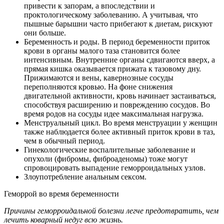
привести к запорам, а впоследствии и
проктологическому заболеванию. А учитывая, что
пышные барышни часто прибегают к диетам, рискуют
они больше.
Беременность и роды. В период беременности приток
крови в органы малого таза становится более
интенсивным. Внутренние органы сдвигаются вверх, а
прямая кишка оказывается прижата к тазовому дну.
Прижимаются и вены, кавернозные сосуды
переполняются кровью. На фоне снижения
двигательной активности, кровь начинает застаиваться,
способствуя расширению и повреждению сосудов. Во
время родов на сосуды идее максимальная нагрузка.
Менструальный цикл. Во время менструации у женщин
также наблюдается более активный приток крови в таз,
чем в обычный период.
Гинекологические воспалительные заболевание и
опухоли (фибромы, фиброаденомы) тоже могут
спровоцировать выпадение геморроидальных узлов.
Злоупотребление анальным сексом.
Геморрой во время беременности
Причины геморроидальной болезни легче предотвратить, чем
лечить коварный недуг всю жизнь.