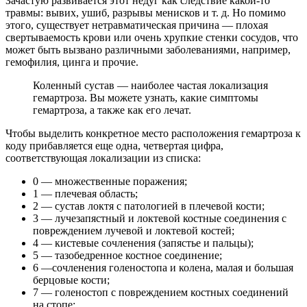
Зачастую развивается этот недуг как следствие какой-то
травмы: вывих, ушиб, разрывы менисков и т. д. Но помимо
этого, существует нетравматическая причина — плохая
свертываемость крови или очень хрупкие стенки сосудов, что
может быть вызвано различными заболеваниями, например,
гемофилия, цинга и прочие.
Коленный сустав — наиболее частая локализация
гемартроза. Вы можете узнать, какие симптомы
гемартроза, а также как его лечат.
Чтобы выделить конкретное место расположения гемартроза к
коду прибавляется еще одна, четвертая цифра,
соответствующая локализации из списка:
0 — множественные поражения;
1 — плечевая область;
2 — сустав локтя с патологией в плечевой кости;
3 — лучезапястный и локтевой костные соединения с
повреждением лучевой и локтевой костей;
4 — кистевые сочленения (запястье и пальцы);
5 — тазобедренное костное соединение;
6 —сочленения голеностопа и колена, малая и большая
берцовые кости;
7 — голеностоп с повреждением костных соединений
на стопе;