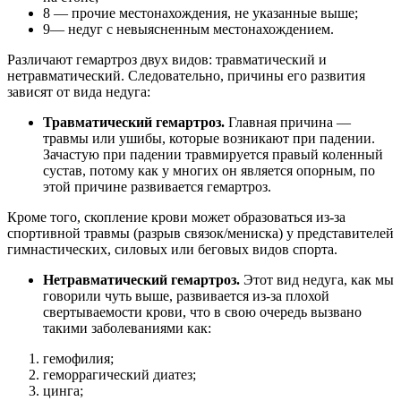
8 — прочие местонахождения, не указанные выше;
9— недуг с невыясненным местонахождением.
Различают гемартроз двух видов: травматический и
нетравматический. Следовательно, причины его развития
зависят от вида недуга:
Травматический гемартроз.
Главная причина —
травмы или ушибы, которые возникают при падении.
Зачастую при падении травмируется правый коленный
сустав, потому как у многих он является опорным, по
этой причине развивается гемартроз.
Кроме того, скопление крови может образоваться из-за
спортивной травмы (разрыв связок/мениска) у представителей
гимнастических, силовых или беговых видов спорта.
Нетравматический гемартроз.
Этот вид недуга, как мы
говорили чуть выше, развивается из-за плохой
свертываемости крови, что в свою очередь вызвано
такими заболеваниями как:
гемофилия;
геморрагический диатез;
цинга;