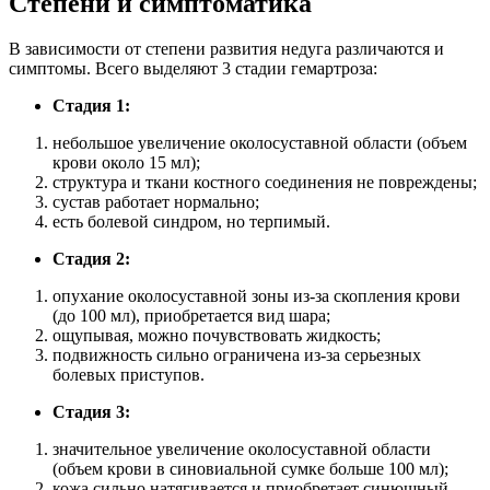
Степени и симптоматика
В зависимости от степени развития недуга различаются и
симптомы. Всего выделяют 3 стадии гемартроза:
Стадия 1:
небольшое увеличение околосуставной области (объем
крови около 15 мл);
структура и ткани костного соединения не повреждены;
сустав работает нормально;
есть болевой синдром, но терпимый.
Стадия 2:
опухание околосуставной зоны из-за скопления крови
(до 100 мл), приобретается вид шара;
ощупывая, можно почувствовать жидкость;
подвижность сильно ограничена из-за серьезных
болевых приступов.
Стадия 3:
значительное увеличение околосуставной области
(объем крови в синовиальной сумке больше 100 мл);
кожа сильно натягивается и приобретает синюшный