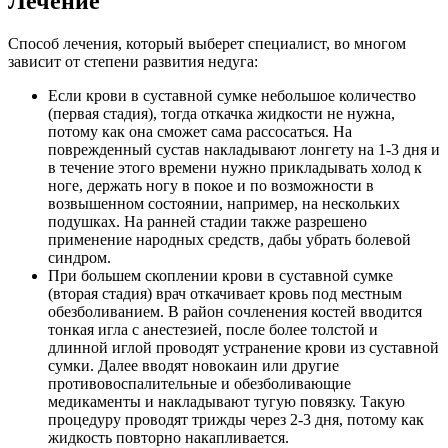
Лечение
Способ лечения, который выберет специалист, во многом
зависит от степени развития недуга:
Если крови в суставной сумке небольшое количество
(первая стадия), тогда откачка жидкости не нужна,
потому как она сможет сама рассосаться. На
поврежденный сустав накладывают лонгету на 1-3 дня и
в течение этого времени нужно прикладывать холод к
ноге, держать ногу в покое и по возможности в
возвышенном состоянии, например, на нескольких
подушках. На ранней стадии также разрешено
применение народных средств, дабы убрать болевой
синдром.
При большем скоплении крови в суставной сумке
(вторая стадия) врач откачивает кровь под местным
обезболиванием. В район сочленения костей вводится
тонкая игла с анестезией, после более толстой и
длинной иглой проводят устранение крови из суставной
сумки. Далее вводят новокаин или другие
противовоспалительные и обезболивающие
медикаменты и накладывают тугую повязку. Такую
процедуру проводят трижды через 2-3 дня, потому как
жидкость повторно накапливается.