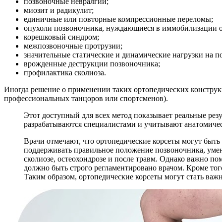
позвоночные невралгии;
миозит и радикулит;
единичные или повторные компрессионные переломы;
опухоли позвоночника, нуждающиеся в иммобилизации о
корешковый синдром;
межпозвоночные протрузии;
значительные статические и динамические нагрузки на п
врожденные деструкции позвоночника;
профилактика сколиоза.
Иногда решение о применении таких ортопедических конструк
профессиональных танцоров или спортсменов).
Этот доступный для всех метод показывает реальные резу
разрабатываются специалистами и учитывают анатомическ
Врачи отмечают, что ортопедические корсеты могут быт
поддерживать правильное положение позвоночника, умен
сколиозе, остеохондрозе и после травм. Однако важно п
должно быть строго регламентировано врачом. Кроме тог
Таким образом, ортопедические корсеты могут стать ва