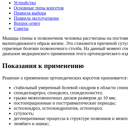
Устройство
Основные типы корсетов
Правила выбора
Правила эксплуатации
Вопрос-ответ
Советы
Мышцы спины и позвоночник человека рассчитаны на постоянн
малоподвижного образа жизни. Это становится причиной сутул
серьезные болезни позвоночного столба. На данный момент сп
диапазон медицинского применения этого ортопедического изд
Показания к применению
Решение о применении ортопедических корсетов принимается 
стабильный умеренный болевой синдром в области спин
спондилоартроз, спондилез, спондилолистез;
грыжи межпозвоночных дисков размером до 10 мм;
постоперационные и посттравматические периоды;
остеохондроз, остеохондропатия, остеопороз;
сутулость;
дегенеративные процессы в структуре позвонков и межп
люмбаго и ишиас;