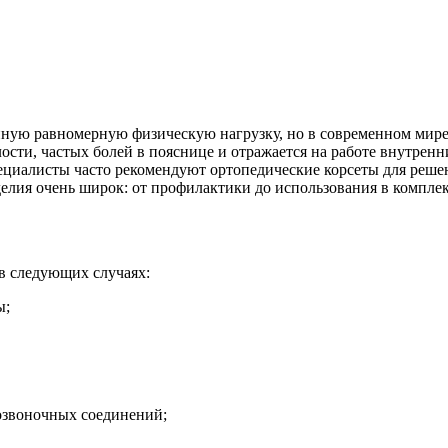
ую равномерную физическую нагрузку, но в современном мире б
ости, частых болей в пояснице и отражается на работе внутрен
ециалисты часто рекомендуют ортопедические корсеты для решен
елия очень широк: от профилактики до использования в компле
в следующих случаях:
ы;
озвоночных соединений;