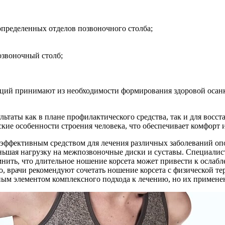
пределенных отделов позвоночного столба;
озвоночный столб;
ций принимают из необходимости формирования здоровой осанк
льтаты как в плане профилактического средства, так и для вос
ие особенности строения человека, что обеспечивает комфорт и
ь эффективным средством для лечения различных заболеваний оп
ьшая нагрузку на межпозвоночные диски и суставы. Специалис
омнить, что длительное ношение корсета может привести к ослаб
о, врачи рекомендуют сочетать ношение корсета с физической 
жным элементом комплексного подхода к лечению, но их примен