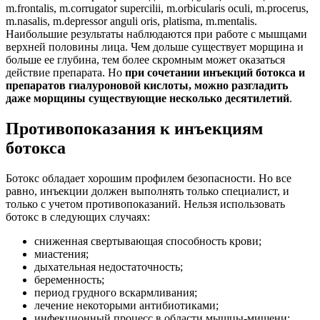
m.frontalis, m.corrugator supercilii, m.orbicularis oculi, m.procerus,
m.nasalis, m.depressor anguli oris, platisma, m.mentalis.
Наибольшие результаты наблюдаются при работе с мышцами
верхней половины лица. Чем дольше существует морщина и
больше ее глубина, тем более скромным может оказаться
действие препарата. Но
при сочетании инъекций ботокса и
препаратов гиалуроновой кислоты, можно разгладить
даже морщины существующие несколько десятилетий
.
Противопоказания к инъекциям
ботокса
Ботокс обладает хорошим профилем безопасности. Но все
равно, инъекции должен выполнять только специалист, и
только с учетом противопоказаний. Нельзя использовать
ботокс в следующих случаях:
сниженная свертывающая способность крови;
миастения;
дыхательная недостаточность;
беременность;
период грудного вскармливания;
лечение некоторыми антибиотиками;
инфекционный процесс в области мышцы-мишени;