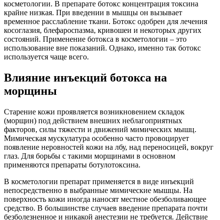
косметологии. В препарате ботокс концентрация токсина
крайне низкая. При введении в мышцы он вызывает
временное расслабление ткани. Ботокс одобрен для лечения
косоглазия, блефароспазма, кривошеи и некоторых других
состояний. Применение ботокса в косметологии – это
использование вне показаний. Однако, именно так ботокс
используется чаще всего.
Влияние инъекций ботокса на
морщины
Старение кожи проявляется возникновением складок
(морщин) под действием внешних неблагоприятных
факторов, силы тяжести и движений мимических мышц.
Мимическая мускулатура особенно часто провоцирует
появление неровностей кожи на лбу, над переносицей, вокруг
глаз. Для борьбы с такими морщинами в основном
применяются препараты ботулотоксина.
В косметологии препарат применяется в виде инъекций
непосредственно в выбранные мимические мышцы. На
поверхность кожи иногда наносят местное обезболивающее
средство. В большинстве случаев введение препарата почти
безболезненное и никакой анестезии не требуется. Действие