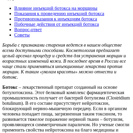
Влияние инъекций ботокса на морщины
Показания к проведению инъекций ботокса
Противопоказания к инъекциям ботокса
Побочные действия от инъекций ботокса
Вопрос-ответ
Советы
Борьба с признаками старения ведется в нашем обществе
всеми доступными способами. Косметология предлагает
целый арсенал процедур и средств для устранения морщин и
возрастных изменений кожи. В последнее время в России все
чаще стали применяться инъекционные лекарства против
морщин. К таким «уколам красоты» можно отнести и
ботокс.
Ботокс
– лекарственный препарат созданный на основе
ботулотоксина. Этот белковый комплекс фармацевтическая
промышленность получает от бактерий ботулизма (Clostridium
botulinum). В его составе присутствует нейротоксин,
блокирующий нервно-мышечную передачу. Если в организм
человека попадает пища, загрязненная таким токсином, то
развивается тяжелое поражение нервной ткани – ботулизм,
проявляющееся симметричным параличом. Но ученые смогли
применить свойства нейротоксина на благо медицины и